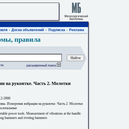
овля
Доска объявлений
Подписка
Реклама
рмы, правила
ти
расширенный поиск
и на рукоятке. Часть 2. Молотки
.2-2006
ны. Измерения вибрации на рукоятке. Часть 2. Молотки
 клепальные
table power tools. Measurement of vibrations at the handlе.
ping hammers and riveting hammers