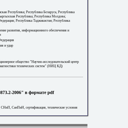
ская Республика; Республика Беларусь; Республика
Кыргызская Республика; Республика Молдова;
Федерация; Республика Таджикистан; Республика
ление развития, информационного обеспечения и
и
Федерация
ия и удар
ционерное общество "Научно-исследовательский центр
диагностики технических систем" (НИЦ КД)
73.2-2006" в формате pdf
. СНиП, СанПиН, сертификация, технические условия