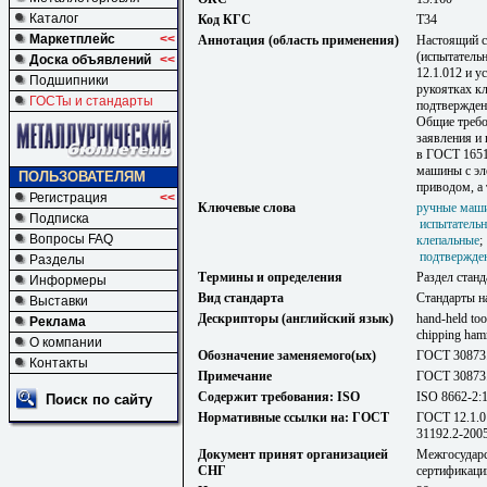
Каталог
Код КГС
Т34
Маркетплейс
<<
Аннотация (область применения)
Настоящий ст
(испытатель
Доска объявлений
<<
12.1.012 и у
Подшипники
рукоятках к
ГОСТы и стандарты
подтвержден
Общие требо
заявления и
в ГОСТ 1651
машины с эл
ПОЛЬЗОВАТЕЛЯМ
приводом, а 
Регистрация
<<
Ключевые слова
ручные маш
Подписка
испытательн
Вопросы FAQ
клепальные
подтвержде
Разделы
Термины и определения
Раздел станд
Информеры
Вид стандарта
Стандарты н
Выставки
Дескрипторы (английский язык)
hand-held too
Реклама
chipping ham
О компании
Обозначение заменяемого(ых)
ГОСТ 30873
Контакты
Примечание
ГОСТ 30873.
Содержит требования: ISO
ISO 8662-2:
Поиск по сайту
Нормативные ссылки на: ГОСТ
ГОСТ 12.1.0
31192.2-200
Документ принят организацией
Межгосударс
СНГ
сертификаци