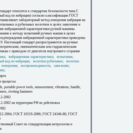
андарт относится к стандартам безопасности типа С
ный код по вибрации) согласно классификации ГОСТ
станавливает лабораторный метод измерения вибрации на
лепальных и рубильных молотков в целях заявления и
ия вибрационной характеристики ручной машины.
вания к методу испытаний ручных машин в целях
 подтверждения вибрационной характеристики приведены
9. Настоящий стандарт распространяется на ручные
ектрическим, пневматическим или гидравлическим
также с приводом от двигателя внутреннего сгорания
ины
;
вибрационная характеристика
;
испытания
;
ый код по вибрации
;
молотки рубильные
;
молотки
;
измерения
;
воспроизводимость
;
заявление
;
ние
;
арта
а процессы
ls, portable power tools, measurement, vibrations, handlе,
mers, riveting hammers
.2-2002
2-2002 на территории РФ не действовал
1992
12-2004; ГОСТ 16519-2006; ГОСТ 24346-80; ГОСТ
5
твенный Совет по стандартизации метрологии и
и