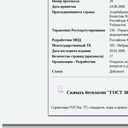
Номер протокола
29
Дата принятия
24.06.2006
Присоединившиеся страны
Азербайджан
Казахстан; 
Российская 
Узбекистан
Управление Ростехрегулирования
150 - Управ
аккредитаци
Разработчик МНД
Российская 
Межгосударственный ТК
183 - Вибрац
Дата последнего издания
29.02.2008
Количество страниц (оригинала)
17
Организация - Разработчик
Открытое ак
контроля и 
Статус
Действует
Скачать бесплатно "ГОСТ 308
Справочник ГОСТов, ТУ, стандартов, норм и правил