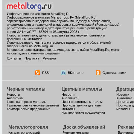
Информационное агентство MetalTorg.Ru
.
Информационное агентство Металлторг. Ру (MetalTorg.Ru)
зарегистрировано Федеральной службой по надзору в сфере связи,
информационных технологий и массовых коммуникаций (Роскомнадзор),
регистрационный номер и дата принятия решения о регистрации:
серия ИА № ФС 77 - 85704 от 03 августа 2023 г.
Новости, аналитика, цены, статистика рынка черных, цветных и
драгоценных металлов.
Использование открытых материалов разрешается с обязательной
гиперссылкой на MetalTorg.Ru
Мнение авторов материалов, размещаемых на сайте MetalTorg.Ru, может
не совпадать с мнением редакции.
Контакты
Подписка
Реклама
RSS
ВКонтакте
Одноклассники
Черные металлы
Цветные металлы
Драгоц
Новости
Новости
Новости
Аналитика
Аналитика
Аналитика
Цены на черные металлы
Цены на цветные металлы
Цены на д
Прогнозы цен на черные металлы
Прогнозы цен на цветные
Прогнозы ц
Коммерческие предложения
металлы
металлы
Коммерческие предложения
Металлоторговля
Доска объявлений
Реклам
Каталог организаций
Черные металлы
Баннерная