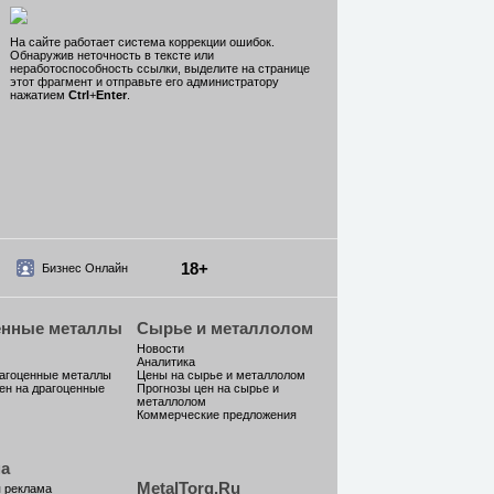
На сайте работает система коррекции ошибок.
Обнаружив неточность в тексте или
неработоспособность ссылки, выделите на странице
этот фрагмент и отправьте его администратору
нажатием
Ctrl
+
Enter
.
18+
Бизнес Онлайн
енные металлы
Сырье и металлолом
Новости
Аналитика
рагоценные металлы
Цены на сырье и металлолом
ен на драгоценные
Прогнозы цен на сырье и
металлолом
Коммерческие предложения
а
MetalTorg.Ru
 реклама