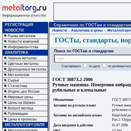
РЕГИСТРАЦИЯ
Справочник по ГОСТам и стандартам
НОВОСТИ
Новости
Аналитика и цены
Металлоторг
Рынка металлов
ГОСТы, стандарты, но
Новости компаний
Информагентства
Поиск по ГОСТам и стандартам
АНАЛИТИКА
Черные металлы
Цветные металлы
Сортировать
по дате
по релевантнос
Драгоценные металлы
Металлолом
ГОСТ 30873.2-2006
Сырье
Ручные машины. Измерения вибраци
Статистика
рубильные и клепальные
Индекс цен России
Мировые цены
Обозначение
ГОСТ 30873
Цены на биржах
Заглавие на русском языке
Ручные маши
Вопрос месяца
рубильные и
Публикации
Заглавие на английском языке
Hand-held por
Цены и прогнозы
Part 2. Chip
МЕТАЛЛОТОРГОВЛЯ
Дата введения в действие
01.07.2008
Металлоторговля
ОКС
13.160