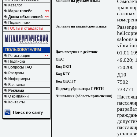
Заглавие на русском языке
Самолет
Каталог
транспо
Маркетплейс
<<
салонах 
Доска объявлений
<<
измерен
Подшипники
Заглавие на английском языке
Passenge
ГОСТы и стандарты
helicopte
saloons 
vibratio
ПОЛЬЗОВАТЕЛЯМ
Дата введения в действие
01.01.19
Регистрация
<<
ОКС
49.020; 
Подписка
Код ОКП
750200
Вопросы FAQ
Разделы
Код КГС
Д10
Информеры
Код ОКСТУ
7502
Выставки
Индекс рубрикатора ГРНТИ
733771
Реклама
Аннотация (область применения)
Настоящ
О компании
Контакты
пассажи
разраба
Поиск по сайту
гражданс
допусти
пассажир
установи