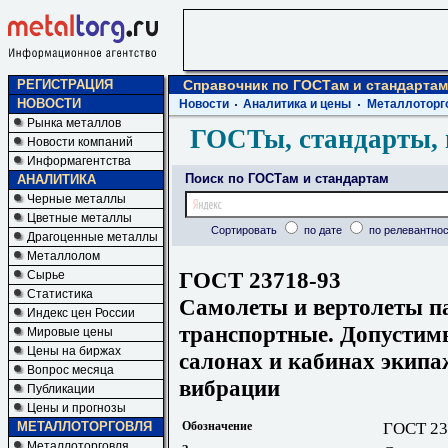
РЕГИСТРАЦИЯ
Справочник по ГОСТам и стандартам
НОВОСТИ
Новости
Аналитика и цены
Металлоторг
Рынка металлов
ГОСТы, стандарты, 
Новости компаний
Информагентства
Поиск по ГОСТам и стандартам
АНАЛИТИКА
Черные металлы
Цветные металлы
Сортировать
по дате
по релевантнос
Драгоценные металлы
Металлолом
ГОСТ 23718-93
Сырье
Статистика
Самолеты и вертолеты п
Индекс цен России
транспортные. Допустим
Мировые цены
Цены на биржах
салонах и кабинах экипа
Вопрос месяца
вибрации
Публикации
Цены и прогнозы
МЕТАЛЛОТОРГОВЛЯ
Обозначение
ГОСТ 23
Металлоторговля