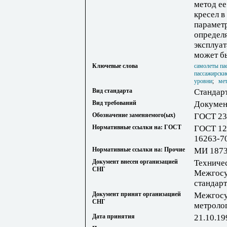
метод ее
кресел в
парамет
определя
эксплуа
может б
Ключевые слова
самолеты па
пассажирски
уровни
;
ме
Вид стандарта
Стандар
Вид требований
Докумен
Обозначение заменяемого(ых)
ГОСТ 23
Нормативные ссылки на: ГОСТ
ГОСТ 12
16263-7
Нормативные ссылки на: Прочие
МИ 1873
Документ внесен организацией
Техниче
СНГ
Межгосу
стандарт
Документ принят организацией
Межгосу
СНГ
метроло
Дата принятия
21.10.19