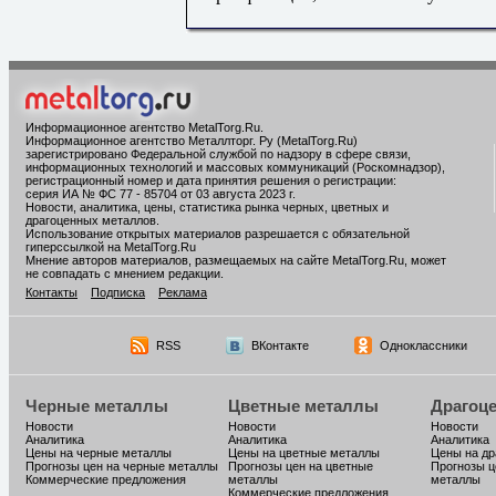
Информационное агентство MetalTorg.Ru
.
Информационное агентство Металлторг. Ру (MetalTorg.Ru)
зарегистрировано Федеральной службой по надзору в сфере связи,
информационных технологий и массовых коммуникаций (Роскомнадзор),
регистрационный номер и дата принятия решения о регистрации:
серия ИА № ФС 77 - 85704 от 03 августа 2023 г.
Новости, аналитика, цены, статистика рынка черных, цветных и
драгоценных металлов.
Использование открытых материалов разрешается с обязательной
гиперссылкой на MetalTorg.Ru
Мнение авторов материалов, размещаемых на сайте MetalTorg.Ru, может
не совпадать с мнением редакции.
Контакты
Подписка
Реклама
RSS
ВКонтакте
Одноклассники
Черные металлы
Цветные металлы
Драгоц
Новости
Новости
Новости
Аналитика
Аналитика
Аналитика
Цены на черные металлы
Цены на цветные металлы
Цены на д
Прогнозы цен на черные металлы
Прогнозы цен на цветные
Прогнозы ц
Коммерческие предложения
металлы
металлы
Коммерческие предложения