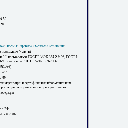
40.50
820
ика
;
нормы
;
правила и ментоды испытаний
;
а продукцию (услуги)
ии РФ пользоваться ГОСТ Р МЭК 335-2-9-96; ГОСТ Р
-96 заменен на ГОСТ Р 52161.2.9-2006
-9(1986)
.0-87
5-80
 стандартизации и сертификации информационных
 продукции электротехники и приборостроения
Федерация
у в РФ
1.2.9-2006