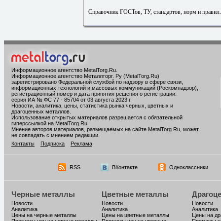
Справочник ГОСТов, ТУ, стандартов, норм и правил
Информационное агентство MetalTorg.Ru
.
Информационное агентство Металлторг. Ру (MetalTorg.Ru)
зарегистрировано Федеральной службой по надзору в сфере связи,
информационных технологий и массовых коммуникаций (Роскомнадзор),
регистрационный номер и дата принятия решения о регистрации:
серия ИА № ФС 77 - 85704 от 03 августа 2023 г.
Новости, аналитика, цены, статистика рынка черных, цветных и
драгоценных металлов.
Использование открытых материалов разрешается с обязательной
гиперссылкой на MetalTorg.Ru
Мнение авторов материалов, размещаемых на сайте MetalTorg.Ru, может
не совпадать с мнением редакции.
Контакты
Подписка
Реклама
RSS
ВКонтакте
Одноклассники
Черные металлы
Цветные металлы
Драгоц
Новости
Новости
Новости
Аналитика
Аналитика
Аналитика
Цены на черные металлы
Цены на цветные металлы
Цены на д