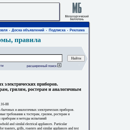
овля
Доска объявлений
Подписка
Реклама
рмы, правила
ти
расширенный поиск
х электрических приборов.
рам, грилям, ростерам и аналогичным
.16-88
ь бытовых и аналогичных электрических приборов.
ные требования к тостерам, грилям, ростерам и
 приборам и методы испытаний
ehold and similal electrical appliances. Particular
or toasters, grills, roasters and similar appliances and test