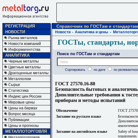
РЕГИСТРАЦИЯ
Справочник по ГОСТам и стандартам
НОВОСТИ
Новости
Аналитика и цены
Металлоторг
Рынка металлов
ГОСТы, стандарты, но
Новости компаний
Информагентства
Поиск по ГОСТам и стандартам
АНАЛИТИКА
Черные металлы
Цветные металлы
Сортировать
по дате
по релевантнос
Драгоценные металлы
Металлолом
ГОСТ 27570.16-88
Сырье
Безопасность бытовых и аналогичны
Статистика
Дополнительные требования к тосте
Индекс цен России
приборам и методы испытаний
Мировые цены
Цены на биржах
Обозначение
ГОСТ 27570
Вопрос месяца
Заглавие на русском языке
Безопасност
Публикации
Дополнитель
Цены и прогнозы
аналогичным
МЕТАЛЛОТОРГОВЛЯ
Заглавие на английском языке
Safety of hous
requirements f
Металлоторговля