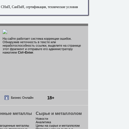
. СНиП, СанПиН, сертификация, технические условия
На сайте работает система коррекции ошибок.
Обнаружив неточность в тексте или
неработоспособность ссылки, выделите на странице
этот фрагмент и отправьте его администратору
нажатием
Ctrl
+
Enter
.
18+
Бизнес Онлайн
енные металлы
Сырье и металлолом
Новости
Аналитика
рагоценные металлы
Цены на сырье и металлолом