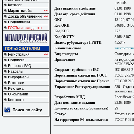
methods
Каталог
Дата введения в действие
01.01.1990
Маркетплейс
<<
Дата огр. срока действия
01.01.1998
Доска объявлений
<<
ОКС
13.120; 97.0
Подшипники
Код ОКП
346810; 346
ГОСТы и стандарты
Код КГС
Е75
Код ОКСТУ
3468; 3407
Индекс рубрикатора ГРНТИ
455347
Ключевые слова
электротехн
ПОЛЬЗОВАТЕЛЯМ
Вид стандарта
Стандарты н
Регистрация
<<
Примечание
на территор
Подписка
МЭК 335-2-9
Вопросы FAQ
Содержит требования: IEC
IEC 60335-2
Разделы
Нормативные ссылки на: ГОСТ
ГОСТ 27570
Информеры
Нормативные ссылки на: Прочие
СТ СЭВ 218
Выставки
Управление Ростехрегулирования
530 - Отдел
Реклама
технологий,
О компании
Разработчик МНД
Российская 
Контакты
Дата последнего издания
22.03.1989
Количество страниц (оригинала)
29
Поиск по сайту
Статус
Утратил сил
На территории РФ пользоваться
ГОСТ Р 5216