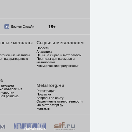
18+
Бизнес Онлайн
енные металлы
Сырье и металлолом
Новости
Аналитика
рагоценные металлы
Цены на сырье и металлолом
ен на драгоценные
Прогнозы цен на сырье и
металлолом
Коммерческие предложения
а
MetalTorg.Ru
 реклама
ые объявления
Регистрация
 новостях
Подписка
ная реклама
Вопросы по сайту
Ограничение ответственности
ИА Металлторг.ру
Контакты