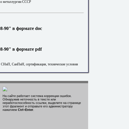
во металлургии СССР
8-90" в формате doc
-90" в формате pdf
. СНиП, СанПиН, сертификация, технические условия
На сайте работает система коррекции ошибок.
Обнаружив неточность в тексте или
неработоспособность ссылки, выделите на странице
этот фрагмент и отправьте его администратору
нажатием
Ctrl
+
Enter
.