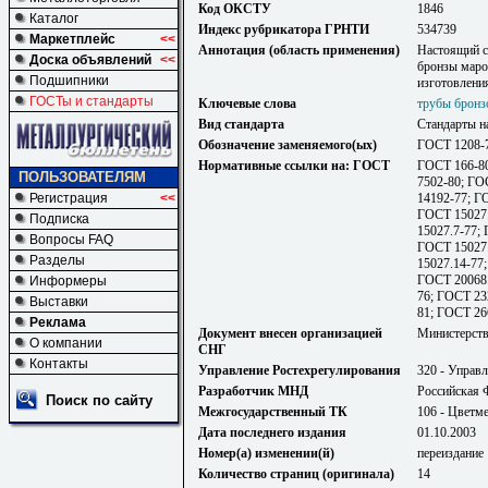
Код ОКСТУ
1846
Каталог
Индекс рубрикатора ГРНТИ
534739
Маркетплейс
<<
Аннотация (область применения)
Настоящий с
Доска объявлений
<<
бронзы маро
Подшипники
изготовлени
ГОСТы и стандарты
Ключевые слова
трубы бронз
Вид стандарта
Стандарты н
Обозначение заменяемого(ых)
ГОСТ 1208-
Нормативные ссылки на: ГОСТ
ГОСТ 166-80
ПОЛЬЗОВАТЕЛЯМ
7502-80; ГО
Регистрация
<<
14192-77; Г
ГОСТ 15027.
Подписка
15027.7-77;
Вопросы FAQ
ГОСТ 15027.
Разделы
15027.14-77
ГОСТ 20068.
Информеры
76; ГОСТ 23
Выставки
81; ГОСТ 26
Реклама
Документ внесен организацией
Министерст
О компании
СНГ
Контакты
Управление Ростехрегулирования
320 - Управл
Разработчик МНД
Российская 
Поиск по сайту
Межгосударственный ТК
106 - Цветм
Дата последнего издания
01.10.2003
Номер(а) изменении(й)
переиздание
Количество страниц (оригинала)
14