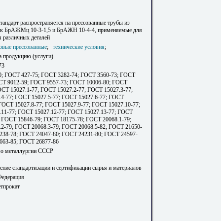
тандарт распространяется на прессованные трубы из
к БрАЖМц 10-3-1,5 и БрАЖН 10-4-4, применяемые для
я различных деталей
овые прессованные
;
технические условия
;
а продукцию (услуги)
73
; ГОСТ 427-75; ГОСТ 3282-74; ГОСТ 3560-73; ГОСТ
СТ 9012-59; ГОСТ 9557-73; ГОСТ 10006-80; ГОСТ
ОСТ 15027.1-77; ГОСТ 15027.2-77; ГОСТ 15027.3-77;
4-77; ГОСТ 15027.5-77; ГОСТ 15027.6-77; ГОСТ
 ГОСТ 15027.8-77; ГОСТ 15027.9-77; ГОСТ 15027.10-77;
11-77; ГОСТ 15027.12-77; ГОСТ 15027.13-77; ГОСТ
; ГОСТ 15846-79; ГОСТ 18175-78; ГОСТ 20068.1-79;
2-79; ГОСТ 20068.3-79; ГОСТ 20068.5-82; ГОСТ 21650-
238-78; ГОСТ 24047-80; ГОСТ 24231-80; ГОСТ 24597-
663-85; ГОСТ 26877-86
во металлургии СССР
ение стандартизации и сертификации сырья и материалов
Федерация
етпрокат