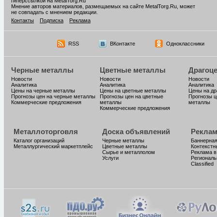
гиперссылкой на MetalTorg.Ru
Мнение авторов материалов, размещаемых на сайте MetalTorg.Ru, может
не совпадать с мнением редакции.
Контакты
Подписка
Реклама
RSS
ВКонтакте
Одноклассники
Черные металлы
Цветные металлы
Драгоц
Новости
Новости
Новости
Аналитика
Аналитика
Аналитика
Цены на черные металлы
Цены на цветные металлы
Цены на д
Прогнозы цен на черные металлы
Прогнозы цен на цветные
Прогнозы ц
Коммерческие предложения
металлы
металлы
Коммерческие предложения
Металлоторговля
Доска объявлений
Реклам
Каталог организаций
Черные металлы
Баннерная
Металлургический маркетплейс
Цветные металлы
Контекстн
Сырье и металлолом
Реклама в
Услуги
Региональ
Classified