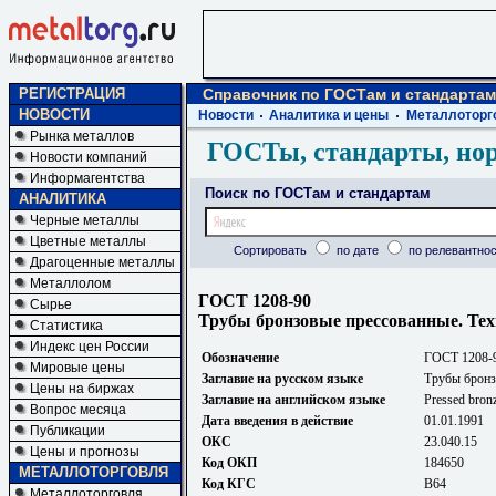
РЕГИСТРАЦИЯ
Справочник по ГОСТам и стандартам
НОВОСТИ
Новости
Аналитика и цены
Металлоторг
Рынка металлов
ГОСТы, стандарты, но
Новости компаний
Информагентства
Поиск по ГОСТам и стандартам
АНАЛИТИКА
Черные металлы
Цветные металлы
Сортировать
по дате
по релевантнос
Драгоценные металлы
Металлолом
ГОСТ 1208-90
Сырье
Трубы бронзовые прессованные. Тех
Статистика
Индекс цен России
Обозначение
ГОСТ 1208-
Мировые цены
Заглавие на русском языке
Трубы бронз
Цены на биржах
Заглавие на английском языке
Pressed bronz
Вопрос месяца
Дата введения в действие
01.01.1991
Публикации
ОКС
23.040.15
Цены и прогнозы
Код ОКП
184650
МЕТАЛЛОТОРГОВЛЯ
Код КГС
В64
Металлоторговля