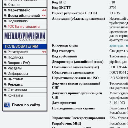
Код КГС
Г10
Каталог
Код ОКСТУ
3702
Маркетплейс
<<
Индекс рубрикатора ГРНТИ
733935
Доска объявлений
<<
Аннотация (область применения)
Настоящий с
Подшипники
трубопровод
ГОСТы и стандарты
устанавлива
проведению 
для ее серти
арматуру и 
Ключевые слова
арматура
;
н
ПОЛЬЗОВАТЕЛЯМ
Вид стандарта
Стандарты н
Регистрация
<<
Вид требований
Требования 
Подписка
Дескрипторы (английский язык)
pipeline, gate 
Вопросы FAQ
Обозначение заменяемого(ых)
ГОСТ 9544-
Разделы
Обозначение заменяющего
ГОСТ 9544-
Информеры
Нормативные ссылки на: ISO
ISO 5208:19
Выставки
Документ внесен организацией
Технический
Реклама
СНГ
стандартиза
О компании
Документ принят организацией
Межгосударс
Контакты
СНГ
сертификаци
Дата принятия
21.10.1993
Поиск по сайту
Присоединившиеся страны
Республика 
Российская 
Управление Ростехрегулирования
220 - Управ
Разработчик МНД
Российская 