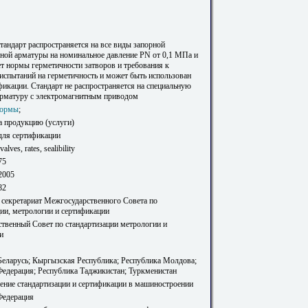
тандарт распространяется на все виды запорной
ной арматуры на номинальное давление PN от 0,1 МПа и
ет нормы герметичности затворов и требования к
испытаний на герметичность и может быть использован
фикации. Стандарт не распространяется на специальную
арматуру с электромагнитным приводом
ормы
;
а продукцию (услуги)
для сертификации
valves, rates, sealibility
75
2005
82
 секретариат Межгосударственного Совета по
ции, метрологии и сертификации
твенный Совет по стандартизации метрологии и
и
Беларусь; Кыргызская Республика; Республика Молдова;
Федерация; Республика Таджикистан; Туркменистан
ление стандартизации и сертификации в машиностроении
Федерация