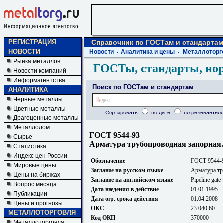
РЕГИСТРАЦИЯ
Справочник по ГОСТам и стандартам
НОВОСТИ
Новости
Аналитика и цены
Металлоторг
Рынка металлов
ГОСТы, стандарты, но
Новости компаний
Информагентства
Поиск по ГОСТам и стандартам
АНАЛИТИКА
Черные металлы
Цветные металлы
Сортировать
по дате
по релевантнос
Драгоценные металлы
Металлолом
ГОСТ 9544-93
Сырье
Арматура трубопроводная запорная
Статистика
Индекс цен России
Обозначение
ГОСТ 9544-
Мировые цены
Заглавие на русском языке
Арматура тр
Цены на биржах
Заглавие на английском языке
Pipeline gate 
Вопрос месяца
Дата введения в действие
01.01.1995
Публикации
Дата огр. срока действия
01.04.2008
Цены и прогнозы
ОКС
23.040.60
МЕТАЛЛОТОРГОВЛЯ
Код ОКП
370000
Металлоторговля