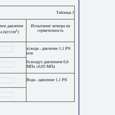
Таблица 1
ное давление
Испытание затвора на
2
герметичность
а (кгс/см
)
а) вода - давление 1,1
PN
или
б) воздух давлением 0,6
МПа
±
0,05 МПа
Вода - давление 1,1
PN