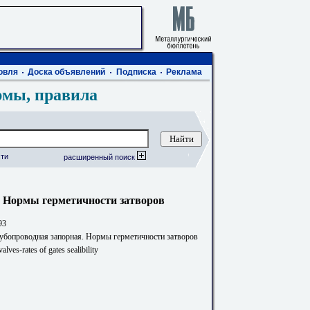
овля
Доска объявлений
Подписка
Реклама
рмы, правила
ти
расширенный поиск
. Нормы герметичности затворов
93
убопроводная запорная. Нормы герметичности затворов
valves-rates of gates sealibility