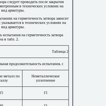
вора следует проводить после закрытия
смотренным в технических условиях на
 вид арматуры.
таниях на герметичность затвора зависит
 указывается в технических условиях на
 вид арматуры.
 испытания на герметичность затвора
а в табл. 2.
Таблица 2
ьная продолжительность испытания, с
е металл по
Неметаллическое
таллу
уплотнение
15
15
30
15