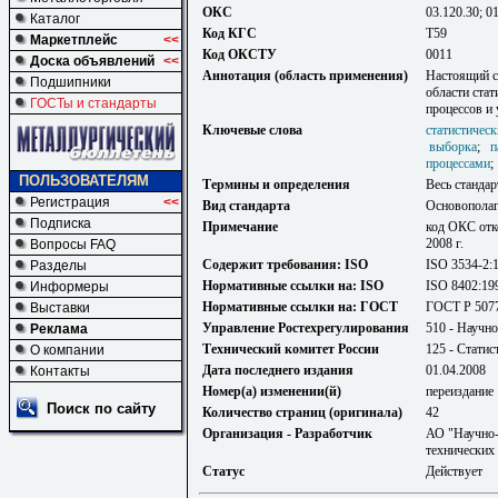
ОКС
03.120.30; 0
Каталог
Код КГС
Т59
Маркетплейс
<<
Код ОКСТУ
0011
Доска объявлений
<<
Аннотация (область применения)
Настоящий с
Подшипники
области ста
ГОСТы и стандарты
процессов и 
Ключевые слова
статистичес
выборка
;
п
процессами
ПОЛЬЗОВАТЕЛЯМ
Термины и определения
Весь стандар
Регистрация
<<
Вид стандарта
Основопола
Подписка
Примечание
код ОКС отк
2008 г.
Вопросы FAQ
Содержит требования: ISO
ISO 3534-2:
Разделы
Нормативные ссылки на: ISO
ISO 8402:19
Информеры
Нормативные ссылки на: ГОСТ
ГОСТ Р 5077
Выставки
Управление Ростехрегулирования
510 - Научно
Реклама
Технический комитет России
125 - Стати
О компании
Дата последнего издания
01.04.2008
Контакты
Номер(а) изменении(й)
переиздание
Поиск по сайту
Количество страниц (оригинала)
42
Организация - Разработчик
АО "Научно-
технических
Статус
Действует