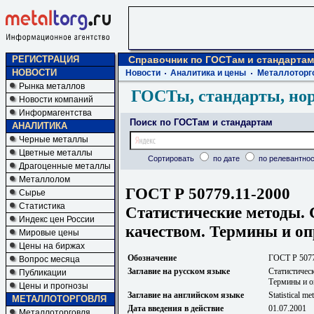
РЕГИСТРАЦИЯ
Справочник по ГОСТам и стандартам
НОВОСТИ
Новости
Аналитика и цены
Металлоторг
Рынка металлов
ГОСТы, стандарты, но
Новости компаний
Информагентства
Поиск по ГОСТам и стандартам
АНАЛИТИКА
Черные металлы
Цветные металлы
Сортировать
по дате
по релевантнос
Драгоценные металлы
Металлолом
ГОСТ Р 50779.11-2000
Сырье
Статистика
Статистические методы. 
Индекс цен России
качеством. Термины и оп
Мировые цены
Цены на биржах
Обозначение
ГОСТ Р 5077
Вопрос месяца
Заглавие на русском языке
Статистичес
Публикации
Термины и о
Цены и прогнозы
Заглавие на английском языке
Statistical me
МЕТАЛЛОТОРГОВЛЯ
Дата введения в действие
01.07.2001
Металлоторговля