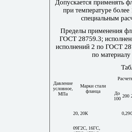
Допускается применять ф
при температуре более
специальным рас
Пределы применения фла
ГОСТ 28759.3; исполнен
исполнений 2 по ГОСТ 28
по материалу
Таб
Расчет
Давление
Марки стали
условное,
фланца
До
МПа
200
100
20, 20К
0,29
09Г2С, 16ГС,