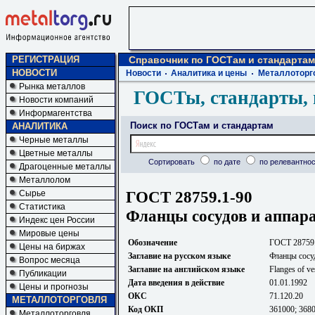
РЕГИСТРАЦИЯ
Справочник по ГОСТам и стандартам
НОВОСТИ
Новости
Аналитика и цены
Металлоторг
Рынка металлов
ГОСТы, стандарты, 
Новости компаний
Информагентства
Поиск по ГОСТам и стандартам
АНАЛИТИКА
Черные металлы
Цветные металлы
Сортировать
по дате
по релевантнос
Драгоценные металлы
Металлолом
ГОСТ 28759.1-90
Сырье
Статистика
Фланцы сосудов и аппар
Индекс цен России
Мировые цены
Обозначение
ГОСТ 28759
Цены на биржах
Заглавие на русском языке
Фланцы сосу
Вопрос месяца
Заглавие на английском языке
Flanges of ve
Публикации
Дата введения в действие
01.01.1992
Цены и прогнозы
ОКС
71.120.20
МЕТАЛЛОТОРГОВЛЯ
Код ОКП
361000; 368
Металлоторговля