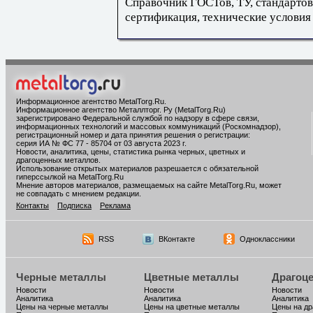
Справочник ГОСТов, ТУ, стандартов
сертификация, технические условия
Информационное агентство MetalTorg.Ru
.
Информационное агентство Металлторг. Ру (MetalTorg.Ru)
зарегистрировано Федеральной службой по надзору в сфере связи,
информационных технологий и массовых коммуникаций (Роскомнадзор),
регистрационный номер и дата принятия решения о регистрации:
серия ИА № ФС 77 - 85704 от 03 августа 2023 г.
Новости, аналитика, цены, статистика рынка черных, цветных и
драгоценных металлов.
Использование открытых материалов разрешается с обязательной
гиперссылкой на MetalTorg.Ru
Мнение авторов материалов, размещаемых на сайте MetalTorg.Ru, может
не совпадать с мнением редакции.
Контакты
Подписка
Реклама
RSS
ВКонтакте
Одноклассники
Черные металлы
Цветные металлы
Драгоц
Новости
Новости
Новости
Аналитика
Аналитика
Аналитика
Цены на черные металлы
Цены на цветные металлы
Цены на д