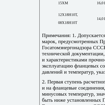
15ХМ
16,0
12Х18Н10Т,
14,0
08Х18Н10Т
Примечания: 1. Допускаетс
марок, предусмотренных П
Госатомэнергонадзора СССР
технической документации,
и характеристиками прочн
эксплуатацию фланцевых со
давлений и температур, ук
2. Первая ступень расчетно
и на фланцевые соединения
минусовых температур, зна
быть ниже установленных 