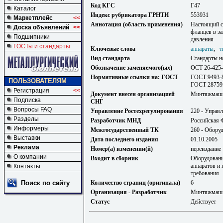
Код КГС
Г47
Каталог
Индекс рубрикатора ГРНТИ
553931
Маркетплейс
<<
Аннотация (область применения)
Настоящий с
Доска объявлений
<<
фланцев в за
Подшипники
давления
ГОСТы и стандарты
Ключевые слова
аппараты
;
т
Вид стандарта
Стандарты н
Обозначение заменяемого(ых)
ОСТ 26-425
Нормативные ссылки на: ГОСТ
ГОСТ 9493-8
ПОЛЬЗОВАТЕЛЯМ
ГОСТ 28759
Регистрация
<<
Документ внесен организацией
Минтяжмаш
Подписка
СНГ
Вопросы FAQ
Управление Ростехрегулирования
220 - Управ
Разделы
Разработчик МНД
Российская 
Информеры
Межгосударственный ТК
260 - Обору
Выставки
Дата последнего издания
01.10.2005
Реклама
Номер(а) изменении(й)
переиздание
О компании
Входит в сборник
Оборудовани
аппаратов и
Контакты
требования
Поиск по сайту
Количество страниц (оригинала)
6
Организация - Разработчик
Минтяжмаш
Статус
Действует