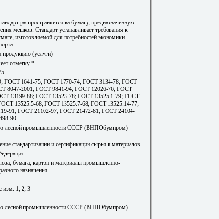
тандарт распространяется на бумагу, предназначенную
ления мешков. Стандарт устанавливает требования к
маге, изготовляемой для потребностей экономики
порта
а продукцию (услуги)
еет отметку *
75
; ГОСТ 1641-75; ГОСТ 1770-74; ГОСТ 3134-78; ГОСТ
СТ 8047-2001; ГОСТ 9841-94; ГОСТ 12026-76; ГОСТ
ОСТ 13199-88; ГОСТ 13523-78; ГОСТ 13525.1-79; ГОСТ
 ГОСТ 13525.5-68; ГОСТ 13525.7-68; ГОСТ 13525.14-77;
19-91; ГОСТ 21102-97; ГОСТ 21472-81; ГОСТ 24104-
498-90
во лесной промышленности СССР (ВНПОбумпром)
ение стандартизации и сертификации сырья и материалов
Федерация
лоза, бумага, картон и материалы промышленно-
разного назначения
 изм. 1; 2; 3
во лесной промышленности СССР (ВНПОбумпром)