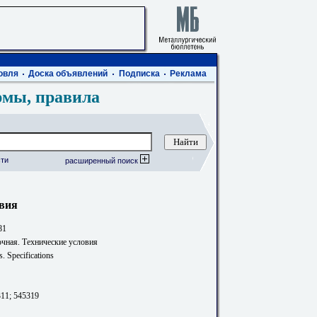
овля
Доска объявлений
Подписка
Реклама
рмы, правила
ти
расширенный поиск
овия
81
чная. Технические условия
s. Specifications
311; 545319