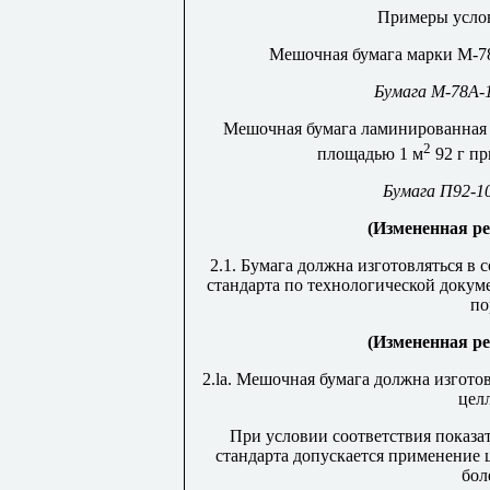
Примеры услов
Мешочная бумага марки М-78
Бумага М-78А-
Мешочная бумага ламинированная 
2
площадью 1 м
92 г пр
Бумага П92-1
(Измененная ре
2.1. Бумага должна изготовляться в
стандарта по технологической докум
по
(Измененная ре
2.
la
. Мешочная бумага должна изготов
цел
При условии соответствия показа
стандарта допускается применение 
бол