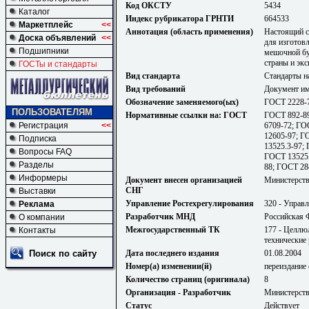
Код ОКСТУ
5434
Каталог
Индекс рубрикатора ГРНТИ
664533
Маркетплейс
<<
Аннотация (область применения)
Настоящий с
Доска объявлений
<<
для изготов
Подшипники
мешочной бу
страны и экс
ГОСТы и стандарты
Вид стандарта
Стандарты н
Вид требований
Документ им
Обозначение заменяемого(ых)
ГОСТ 2228-
ПОЛЬЗОВАТЕЛЯМ
Нормативные ссылки на: ГОСТ
ГОСТ 892-89
Регистрация
<<
6709-72; ГО
12605-97; Г
Подписка
13525.3-97;
Вопросы FAQ
ГОСТ 13525.
Разделы
88; ГОСТ 28
Информеры
Документ внесен организацией
Министерст
СНГ
Выставки
Управление Ростехрегулирования
320 - Управл
Реклама
Разработчик МНД
Российская 
О компании
Межгосударственный ТК
177 - Целлю
Контакты
технические 
Поиск по сайту
Дата последнего издания
01.08.2004
Номер(а) изменении(й)
переиздание с
Количество страниц (оригинала)
8
Организация - Разработчик
Министерст
Статус
Действует