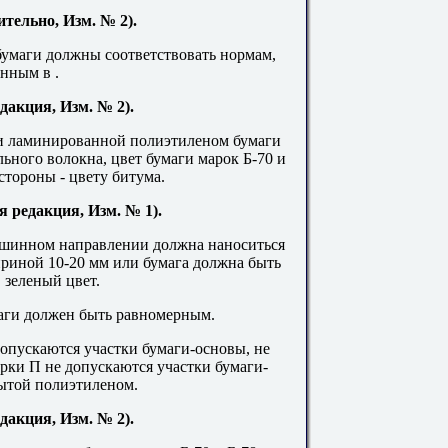
тельно, Изм. № 2).
бумаги должны соответствовать нормам,
анным в
.
дакция, Изм. № 2).
и ламинированной полиэтиленом бумаги
льного волокна, цвет бумаги марок Б-70 и
стороны - цвету битума.
я редакция, Изм. № 1).
машинном направлении должна наноситься
ириной 10-20 мм или бумага должна быть
 зеленый цвет.
аги должен быть равномерным.
 допускаются участки бумаги-основы, не
рки П не допускаются участки бумаги-
ытой полиэтиленом.
дакция, Изм. № 2).