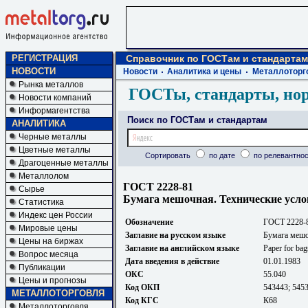
РЕГИСТРАЦИЯ
Справочник по ГОСТам и стандартам
НОВОСТИ
Новости
Аналитика и цены
Металлоторг
Рынка металлов
ГОСТы, стандарты, но
Новости компаний
Информагентства
Поиск по ГОСТам и стандартам
АНАЛИТИКА
Черные металлы
Цветные металлы
Сортировать
по дате
по релевантнос
Драгоценные металлы
Металлолом
ГОСТ 2228-81
Сырье
Бумага мешочная. Технические усл
Статистика
Индекс цен России
Обозначение
ГОСТ 2228-
Мировые цены
Заглавие на русском языке
Бумага мешо
Цены на биржах
Заглавие на английском языке
Paper for bag
Вопрос месяца
Дата введения в действие
01.01.1983
Публикации
ОКС
55.040
Цены и прогнозы
Код ОКП
543443; 545
МЕТАЛЛОТОРГОВЛЯ
Код КГС
К68
Металлоторговля