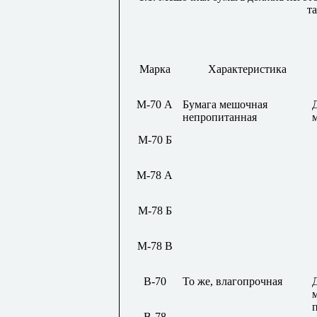
та
Марка
Характеристика
М-70 А
Бумага мешочная
непропитанная
М-70 Б
М-78 А
М-78 Б
М-78 В
В-70
То же, влагопрочная
В-78