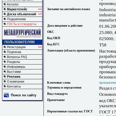
производ
Каталог
Заглавие на английском языке
Industria
Маркетплейс
<<
Доска объявлений
<<
industria
Подшипники
manufact
ГОСТы и стандарты
Дата введения в действие
01.06.20
ОКС
25.080; 
Код ОКП
025000;
ПОЛЬЗОВАТЕЛЯМ
Код КГС
Т58
Регистрация
<<
Аннотация (область применения)
Настоящ
Подписка
разработ
Вопросы FAQ
продукц
Разделы
приборос
Информеры
промышл
Выставки
безопасн
Реклама
О компании
Ключевые слова
промышленна
Контакты
Термины и определения
Раздел с
Вид стандарта
Основоп
Поиск по сайту
Примечание
код ОКС 
указател
Нормативные ссылки на: ГОСТ
ГОСТ 17