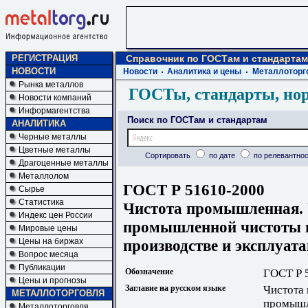
РЕГИСТРАЦИЯ
Справочник по ГОСТам и стандартам
НОВОСТИ
Новости
Аналитика и цены
Металлоторг
Рынка металлов
ГОСТы, стандарты, но
Новости компаний
Информагентства
Поиск по ГОСТам и стандартам
АНАЛИТИКА
Черные металлы
Цветные металлы
Сортировать
по дате
по релевантнос
Драгоценные металлы
Металлолом
ГОСТ Р 51610-2000
Сырье
Статистика
Чистота промышленная. 
Индекс цен России
промышленной чистоты п
Мировые цены
производстве и эксплуат
Цены на биржах
Вопрос месяца
Публикации
Обозначение
ГОСТ Р 
Цены и прогнозы
Заглавие на русском языке
Чистота
МЕТАЛЛОТОРГОВЛЯ
промышл
Металлоторговля