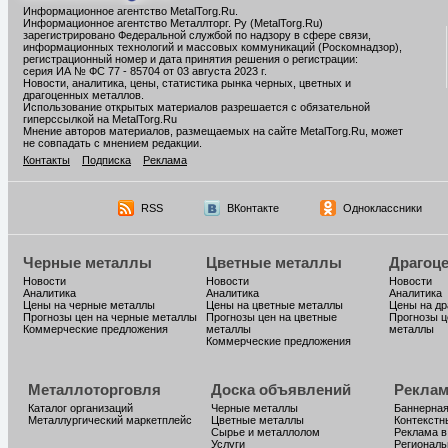
Информационное агентство MetalTorg.Ru
.
Информационное агентство Металлторг. Ру (MetalTorg.Ru)
зарегистрировано Федеральной службой по надзору в сфере связи,
информационных технологий и массовых коммуникаций (Роскомнадзор),
регистрационный номер и дата принятия решения о регистрации:
серия ИА № ФС 77 - 85704 от 03 августа 2023 г.
Новости, аналитика, цены, статистика рынка черных, цветных и
драгоценных металлов.
Использование открытых материалов разрешается с обязательной
гиперссылкой на MetalTorg.Ru
Мнение авторов материалов, размещаемых на сайте MetalTorg.Ru, может
не совпадать с мнением редакции.
Контакты
Подписка
Реклама
RSS
ВКонтакте
Одноклассники
Черные металлы
Цветные металлы
Драгоц
Новости
Новости
Новости
Аналитика
Аналитика
Аналитика
Цены на черные металлы
Цены на цветные металлы
Цены на д
Прогнозы цен на черные металлы
Прогнозы цен на цветные
Прогнозы ц
Коммерческие предложения
металлы
металлы
Коммерческие предложения
Металлоторговля
Доска объявлений
Реклам
Каталог организаций
Черные металлы
Баннерная
Металлургический маркетплейс
Цветные металлы
Контекстн
Сырье и металлолом
Реклама в
Услуги
Региональ