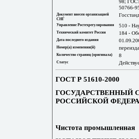
98; ГОС
50766-9
Документ внесен организацией
Госстан
СНГ
Управление Ростехрегулирования
510 - На
Технический комитет России
184 - О
Дата последнего издания
01.09.20
Номер(а) изменении(й)
переизд
Количество страниц (оригинала)
8
Статус
Действу
ГОСТ Р 51610-2000
ГОСУДАРСТВЕННЫЙ 
РОССИЙСКОЙ ФЕДЕР
Чистота промышленная