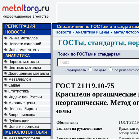
РЕГИСТРАЦИЯ
Справочник по ГОСТам и стандартам
НОВОСТИ
Новости
Аналитика и цены
Металлоторг
Рынка металлов
ГОСТы, стандарты, но
Новости компаний
Информагентства
Поиск по ГОСТам и стандартам
АНАЛИТИКА
Черные металлы
Цветные металлы
Сортировать
по дате
по релевантнос
Драгоценные металлы
Металлолом
ГОСТ 21119.10-75
Сырье
Статистика
Красители органические
Индекс цен России
неорганические. Метод о
Мировые цены
золы
Цены на биржах
Вопрос месяца
Публикации
Обозначение
ГОСТ 21119
Цены и прогнозы
Заглавие на русском языке
Красители о
МЕТАЛЛОТОРГОВЛЯ
определения
Металлоторговля