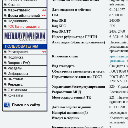
Заглавие на английском языке
Organic dyest
ash content
Каталог
Дата введения в действие
01.01.1977
Маркетплейс
<<
ОКС
87.060.10
Доска объявлений
<<
Код ОКП
246000
Подшипники
Код КГС
Л09
ГОСТы и стандарты
Код ОКСТУ
2409; 2460
Индекс рубрикатора ГРНТИ
613931; 610
Аннотация (область применения)
Настоящий ст
ПОЛЬЗОВАТЕЛЯМ
устанавлива
прокаливани
Регистрация
<<
Ключевые слова
красители о
Подписка
реактивы
;
Вопросы FAQ
Вид стандарта
Стандарты н
Разделы
Обозначение заменяемого в части
ГОСТ 9390-60
Информеры
Нормативные ссылки на: ГОСТ
ГОСТ 450-77
Выставки
22867-77; Г
Реклама
Управление Ростехрегулирования
320 - Управл
О компании
Разработчик МНД
Российская 
Контакты
Межгосударственный ТК
221 - Пигме
судового и с
Поиск по сайту
Дата последнего издания
01.11.1998
Номер(а) изменении(й)
переиздание
Входит в сборник
Красители о
испытаний
Количество страниц (оригинала)
2