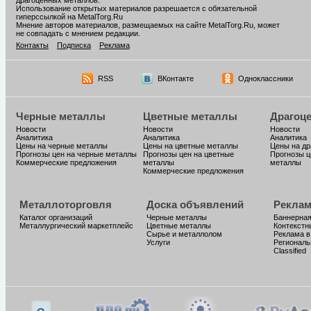
драгоценных металлов.
Использование открытых материалов разрешается с обязательной
гиперссылкой на MetalTorg.Ru
Мнение авторов материалов, размещаемых на сайте MetalTorg.Ru, может
не совпадать с мнением редакции.
Контакты
Подписка
Реклама
RSS
ВКонтакте
Одноклассники
Черные металлы
Цветные металлы
Драгоц
Новости
Новости
Новости
Аналитика
Аналитика
Аналитика
Цены на черные металлы
Цены на цветные металлы
Цены на д
Прогнозы цен на черные металлы
Прогнозы цен на цветные
Прогнозы ц
Коммерческие предложения
металлы
металлы
Коммерческие предложения
Металлоторговля
Доска объявлений
Реклам
Каталог организаций
Черные металлы
Баннерная
Металлургический маркетплейс
Цветные металлы
Контекстн
Сырье и металлолом
Реклама в
Услуги
Региональ
Classified