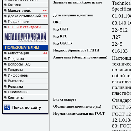
Заглавие на английском языке
Technical
Каталог
Specifica
Маркетплейс
<<
Дата введения в действие
01.01.19
Доска объявлений
<<
Подшипники
ОКС
83.140.1
ГОСТы и стандарты
Код ОКП
224512
Код КГС
Л27
Код ОКСТУ
2245
ПОЛЬЗОВАТЕЛЯМ
Индекс рубрикатора ГРНТИ
616133
Регистрация
<<
Аннотация (область применения)
Настоящ
Подписка
техниче
Вопросы FAQ
поливин
Разделы
собой т
Информеры
изготов
Выставки
Реклама
поливин
О компании
пластифи
Контакты
Вид стандарта
Стандар
Обозначение заменяемого(ых)
ГОСТ 16
Поиск по сайту
Нормативные ссылки на: ГОСТ
ГОСТ 12
12.1.018
83; ГОСТ