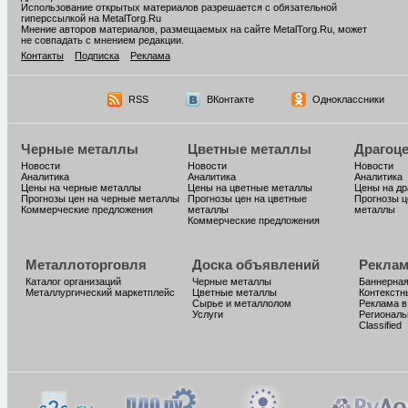
Использование открытых материалов разрешается с обязательной
гиперссылкой на MetalTorg.Ru
Мнение авторов материалов, размещаемых на сайте MetalTorg.Ru, может
не совпадать с мнением редакции.
Контакты
Подписка
Реклама
RSS
ВКонтакте
Одноклассники
Черные металлы
Цветные металлы
Драгоц
Новости
Новости
Новости
Аналитика
Аналитика
Аналитика
Цены на черные металлы
Цены на цветные металлы
Цены на д
Прогнозы цен на черные металлы
Прогнозы цен на цветные
Прогнозы ц
Коммерческие предложения
металлы
металлы
Коммерческие предложения
Металлоторговля
Доска объявлений
Реклам
Каталог организаций
Черные металлы
Баннерная
Металлургический маркетплейс
Цветные металлы
Контекстн
Сырье и металлолом
Реклама в
Услуги
Региональ
Classified