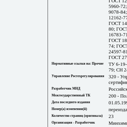
ГОСТ 12
5960-72
9078-84
12162-7
ГОСТ 14
80; ГОС
16783-7
ГОСТ 18
74; ГОС
24597-8
ГОСТ 27
Нормативные ссылки на: Прочие
ТУ 6-19-
79; СН 2
Управление Ростехрегулирования
320 - Уп
сертифи
Разработчик МНД
Российс
Межгосударственный ТК
200 - П
Дата последнего издания
01.05.19
Номер(а) изменении(й)
переизда
Количество страниц (оригинала)
23
Организация - Разработчик
Минхимп