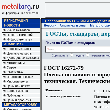
РЕГИСТРАЦИЯ
Справочник по ГОСТам и стандартам
НОВОСТИ
Новости
Аналитика и цены
Металлоторг
Рынка металлов
ГОСТы, стандарты, но
Новости компаний
Информагентства
Поиск по ГОСТам и стандартам
АНАЛИТИКА
Черные металлы
Цветные металлы
Сортировать
по дате
по релевантнос
Драгоценные металлы
Металлолом
ГОСТ 16272-79
Сырье
Статистика
Пленка поливинилхлори
Индекс цен России
техническая. Технически
Мировые цены
Цены на биржах
Обозначение
ГОСТ 16
Вопрос месяца
Публикации
Заглавие на русском языке
Пленка 
Цены и прогнозы
пластиф
МЕТАЛЛОТОРГОВЛЯ
условия
Металлоторговля