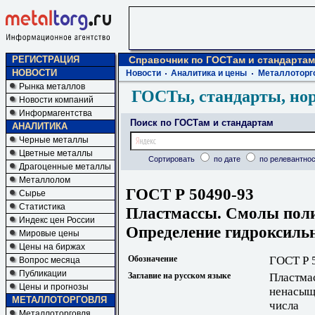
РЕГИСТРАЦИЯ
Справочник по ГОСТам и стандартам
НОВОСТИ
Новости
Аналитика и цены
Металлоторг
Рынка металлов
ГОСТы, стандарты, но
Новости компаний
Информагентства
Поиск по ГОСТам и стандартам
АНАЛИТИКА
Черные металлы
Цветные металлы
Сортировать
по дате
по релевантнос
Драгоценные металлы
Металлолом
ГОСТ Р 50490-93
Сырье
Статистика
Пластмассы. Смолы пол
Индекс цен России
Определение гидроксильн
Мировые цены
Цены на биржах
Обозначение
ГОСТ Р 
Вопрос месяца
Публикации
Заглавие на русском языке
Пластма
Цены и прогнозы
ненасыщ
МЕТАЛЛОТОРГОВЛЯ
числа
Металлоторговля