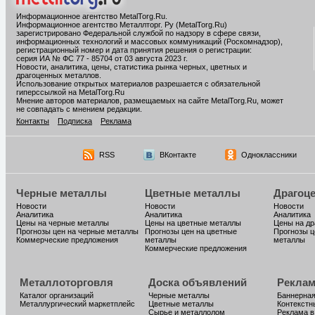
Информационное агентство MetalTorg.Ru
.
Информационное агентство Металлторг. Ру (MetalTorg.Ru)
зарегистрировано Федеральной службой по надзору в сфере связи,
информационных технологий и массовых коммуникаций (Роскомнадзор),
регистрационный номер и дата принятия решения о регистрации:
серия ИА № ФС 77 - 85704 от 03 августа 2023 г.
Новости, аналитика, цены, статистика рынка черных, цветных и
драгоценных металлов.
Использование открытых материалов разрешается с обязательной
гиперссылкой на MetalTorg.Ru
Мнение авторов материалов, размещаемых на сайте MetalTorg.Ru, может
не совпадать с мнением редакции.
Контакты
Подписка
Реклама
RSS
ВКонтакте
Одноклассники
Черные металлы
Цветные металлы
Драгоц
Новости
Новости
Новости
Аналитика
Аналитика
Аналитика
Цены на черные металлы
Цены на цветные металлы
Цены на д
Прогнозы цен на черные металлы
Прогнозы цен на цветные
Прогнозы ц
Коммерческие предложения
металлы
металлы
Коммерческие предложения
Металлоторговля
Доска объявлений
Реклам
Каталог организаций
Черные металлы
Баннерная
Металлургический маркетплейс
Цветные металлы
Контекстн
Сырье и металлолом
Реклама в