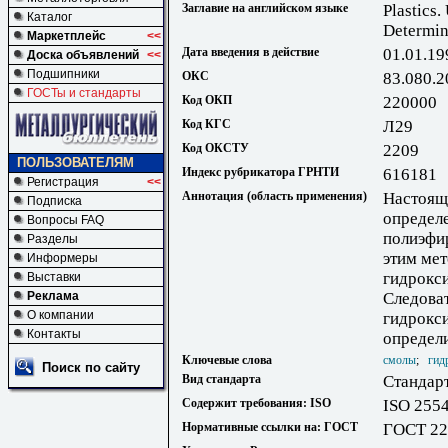
Заглавие на английском языке
Plastics.
Каталог
Determin
Маркетплейс
<<
Дата введения в действие
01.01.19
Доска объявлений
<<
Подшипники
ОКС
83.080.2
ГОСТы и стандарты
Код ОКП
220000
Код КГС
Л29
Код ОКСТУ
2209
ПОЛЬЗОВАТЕЛЯМ
Индекс рубрикатора ГРНТИ
616181
Регистрация
<<
Аннотация (область применения)
Настоящ
Подписка
определ
Вопросы FAQ
полиэфи
Разделы
этим ме
Информеры
гидрокс
Выставки
Реклама
Следоват
О компании
гидрокси
Контакты
определи
Ключевые слова
смолы
;
гид
Поиск по сайту
Вид стандарта
Стандар
Содержит требования: ISO
ISO 255
Нормативные ссылки на: ГОСТ
ГОСТ 22