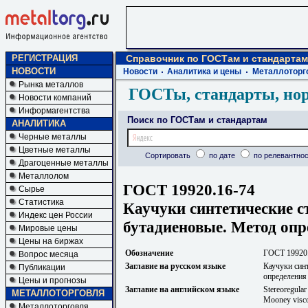
РЕГИСТРАЦИЯ
Справочник по ГОСТам и стандартам
НОВОСТИ
Новости
Аналитика и цены
Металлоторг
Рынка металлов
ГОСТы, стандарты, но
Новости компаний
Информагентства
Поиск по ГОСТам и стандартам
АНАЛИТИКА
Черные металлы
Цветные металлы
Сортировать
по дате
по релевантнос
Драгоценные металлы
Металлолом
ГОСТ 19920.16-74
Сырье
Статистика
Каучуки синтетические с
Индекс цен России
бутадиеновые. Метод опр
Мировые цены
Цены на биржах
Обозначение
ГОСТ 19920
Вопрос месяца
Заглавие на русском языке
Каучуки син
Публикации
определения
Цены и прогнозы
Заглавие на английском языке
Stereoregular
МЕТАЛЛОТОРГОВЛЯ
Mooney visco
Металлоторговля