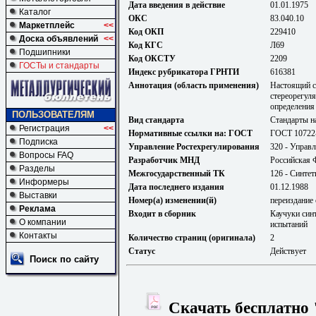
Дата введения в действие
01.01.1975
Каталог
ОКС
83.040.10
Маркетплейс
<<
Код ОКП
229410
Доска объявлений
<<
Код КГС
Л69
Подшипники
Код ОКСТУ
2209
ГОСТы и стандарты
Индекс рубрикатора ГРНТИ
616381
Аннотация (область применения)
Настоящий с
стереорегуля
определения 
ПОЛЬЗОВАТЕЛЯМ
Вид стандарта
Стандарты н
Регистрация
<<
Нормативные ссылки на: ГОСТ
ГОСТ 10722
Подписка
Управление Ростехрегулирования
320 - Управл
Вопросы FAQ
Разработчик МНД
Российская 
Разделы
Межгосударственный ТК
126 - Синтет
Информеры
Дата последнего издания
01.12.1988
Выставки
Номер(а) изменении(й)
переиздание 
Реклама
Входит в сборник
Каучуки син
О компании
испытаний
Контакты
Количество страниц (оригинала)
2
Статус
Действует
Поиск по сайту
Скачать бесплатно 