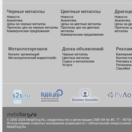
Черные металлы
Цветные металлы
Драгоц
Новости
Новости
Новости
Аналитика
Аналитика
Аналитика
Цены на черные металлы
Цены на цветные металлы
Цены на д
Прогнозы цен на черные металлы
Прогнозы цен на цветные
Прогнозы ц
Коммерческие предложения
металлы
металлы
Коммерческие предложения
Металлоторговля
Доска объявлений
Реклам
Каталог организаций
Черные металлы
Баннерная
Металлургический маркетплейс
Цветные металлы
Контекстн
Сырье и металлолом
Реклама в
Услуги
Региональ
Classified
© 2000-2026 MetalTorg.Ru,
cвидетельство о регистрации СМИ ИА № ФС 77 - 85704
Использование открытых материалов разрешается с обязательной гиперссылкой 
MetalTorg.Ru