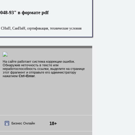
48-93" в формате pdf
. СНиП, СанПиН, сертификация, технические условия
На сайте работает система коррекции ошибок.
Обнаружив неточность в тексте или
неработоспособность ссылки, выделите на странице
этот фрагмент и отправьте его администратору
нажатием
Ctrl
+
Enter
.
18+
Бизнес Онлайн