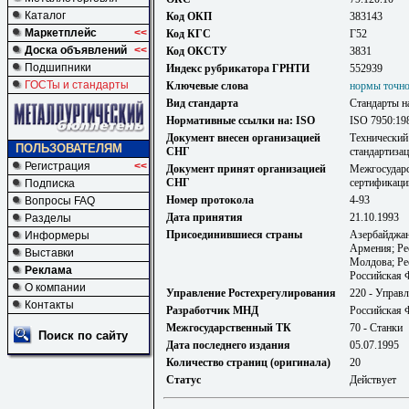
Каталог
Код ОКП
383143
Маркетплейс
<<
Код КГС
Г52
Доска объявлений
<<
Код ОКСТУ
3831
Подшипники
Индекс рубрикатора ГРНТИ
552939
ГОСТы и стандарты
Ключевые слова
нормы точно
Вид стандарта
Стандарты н
Нормативные ссылки на: ISO
ISO 7950:19
Документ внесен организацией
Технический
ПОЛЬЗОВАТЕЛЯМ
СНГ
стандартиза
Регистрация
<<
Документ принят организацией
Межгосударс
СНГ
сертификаци
Подписка
Номер протокола
4-93
Вопросы FAQ
Дата принятия
21.10.1993
Разделы
Присоединившиеся страны
Азербайджан
Информеры
Армения; Ре
Выставки
Молдова; Ре
Реклама
Российская 
О компании
Управление Ростехрегулирования
220 - Управ
Контакты
Разработчик МНД
Российская 
Межгосударственный ТК
70 - Станки
Поиск по сайту
Дата последнего издания
05.07.1995
Количество страниц (оригинала)
20
Статус
Действует