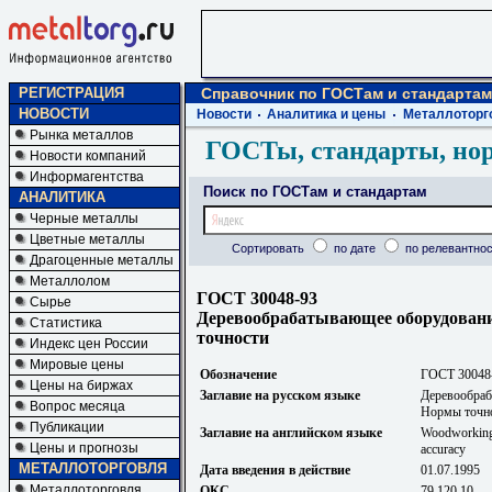
РЕГИСТРАЦИЯ
Справочник по ГОСТам и стандартам
НОВОСТИ
Новости
Аналитика и цены
Металлоторг
Рынка металлов
ГОСТы, стандарты, но
Новости компаний
Информагентства
Поиск по ГОСТам и стандартам
АНАЛИТИКА
Черные металлы
Цветные металлы
Сортировать
по дате
по релевантнос
Драгоценные металлы
Металлолом
ГОСТ 30048-93
Сырье
Деревообрабатывающее оборудован
Статистика
точности
Индекс цен России
Мировые цены
Обозначение
ГОСТ 30048
Цены на биржах
Заглавие на русском языке
Деревообраб
Вопрос месяца
Нормы точн
Публикации
Заглавие на английском языке
Woodworking 
Цены и прогнозы
accuracy
МЕТАЛЛОТОРГОВЛЯ
Дата введения в действие
01.07.1995
Металлоторговля
ОКС
79.120.10