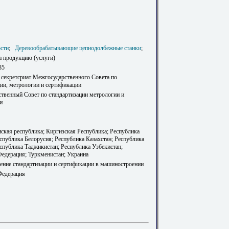
сти
;
Деревообрабатывающие цепнодолбежные станки
;
а продукцию (услуги)
85
 секретсриат Межгосударственного Совета по
ции, метрологии и сертификации
твенный Совет по стандартизации метрологии и
и
ская республика; Киргизская Республика; Республика
спублика Белорусия; Республика Казахстан; Республика
спублика Таджикистан; Республика Узбекистан;
Федерация; Туркменистан; Украина
ление стандартизации и сертификации в машиностроении
Федерация