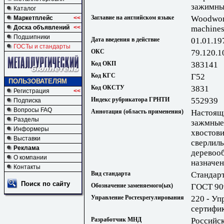
зажимны
Каталог
Заглавие на английском языке
Woodwork
Маркетплейс
<<
Доска объявлений
<<
machines
Подшипники
Дата введения в действие
01.01.19
ГОСТы и стандарты
ОКС
79.120.1
Код ОКП
383141
Код КГС
Г52
ПОЛЬЗОВАТЕЛЯМ
Код ОКСТУ
3831
Регистрация
<<
Индекс рубрикатора ГРНТИ
552939
Подписка
Вопросы FAQ
Аннотация (область применения)
Настоящи
Разделы
зажмные 
Информеры
хвостови
Выставки
сверлиль
Реклама
деревоо
О компании
назначе
Контакты
Вид стандарта
Стандарт
Поиск по сайту
Обозначение заменяемого(ых)
ГОСТ 90
Управление Ростехрегулирования
220 - Уп
сертифи
Разработчик МНД
Российс