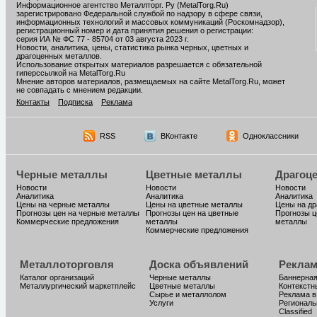
Информационное агентство Металлторг. Ру (MetalTorg.Ru)
зарегистрировано Федеральной службой по надзору в сфере связи,
информационных технологий и массовых коммуникаций (Роскомнадзор),
регистрационный номер и дата принятия решения о регистрации:
серия ИА № ФС 77 - 85704 от 03 августа 2023 г.
Новости, аналитика, цены, статистика рынка черных, цветных и
драгоценных металлов.
Использование открытых материалов разрешается с обязательной
гиперссылкой на MetalTorg.Ru
Мнение авторов материалов, размещаемых на сайте MetalTorg.Ru, может
не совпадать с мнением редакции.
Контакты
Подписка
Реклама
RSS
ВКонтакте
Одноклассники
Черные металлы
Цветные металлы
Драгоц
Новости
Новости
Новости
Аналитика
Аналитика
Аналитика
Цены на черные металлы
Цены на цветные металлы
Цены на д
Прогнозы цен на черные металлы
Прогнозы цен на цветные
Прогнозы ц
Коммерческие предложения
металлы
металлы
Коммерческие предложения
Металлоторговля
Доска объявлений
Реклам
Каталог организаций
Черные металлы
Баннерная
Металлургический маркетплейс
Цветные металлы
Контекстн
Сырье и металлолом
Реклама в
Услуги
Региональ
Classified