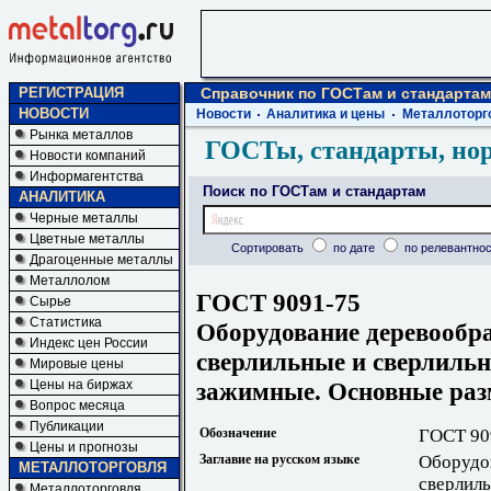
РЕГИСТРАЦИЯ
Справочник по ГОСТам и стандартам
НОВОСТИ
Новости
Аналитика и цены
Металлоторг
Рынка металлов
ГОСТы, стандарты, но
Новости компаний
Информагентства
Поиск по ГОСТам и стандартам
АНАЛИТИКА
Черные металлы
Цветные металлы
Сортировать
по дате
по релевантнос
Драгоценные металлы
Металлолом
ГОСТ 9091-75
Сырье
Статистика
Оборудование деревообр
Индекс цен России
сверлильные и сверлильн
Мировые цены
зажимные. Основные ра
Цены на биржах
Вопрос месяца
Публикации
Обозначение
ГОСТ 90
Цены и прогнозы
Заглавие на русском языке
Оборудо
МЕТАЛЛОТОРГОВЛЯ
сверлиль
Металлоторговля