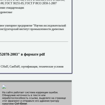
90; ГОСТ 30255-95; ГОСТ Р ИСО 2859-1-2007
ение стандартизации
 древесные
нное унитарное предприятие "Научно-исследовательский
конструкторский институт промышленности древесных
2078-2003" в формате pdf
. СНиП, СанПиН, сертификация, технические условия
На сайте работает система коррекции ошибок.
Обнаружив неточность в тексте или
неработоспособность ссылки, выделите на странице
этот фрагмент и отправьте его администратору
нажатием
Ctrl
+
Enter
.