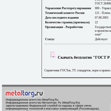
ГОСТ 28498-
Управление Ростехрегулирования
000 - Управл
Технический комитет России
121 - Плиты
Дата последнего издания
07.08.2003
Количество страниц (оригинала)
22
Организация - Разработчик
Государстве
и проектно-
плит"
Статус
Действует
Скачать бесплатно "ГОСТ Р 5
Справочник ГОСТов, ТУ, стандартов, норм и правил
Информационное агентство MetalTorg.Ru
.
Информационное агентство Металлторг. Ру (MetalTorg.Ru)
зарегистрировано Федеральной службой по надзору в сфере связи,
информационных технологий и массовых коммуникаций (Роскомнадзор),