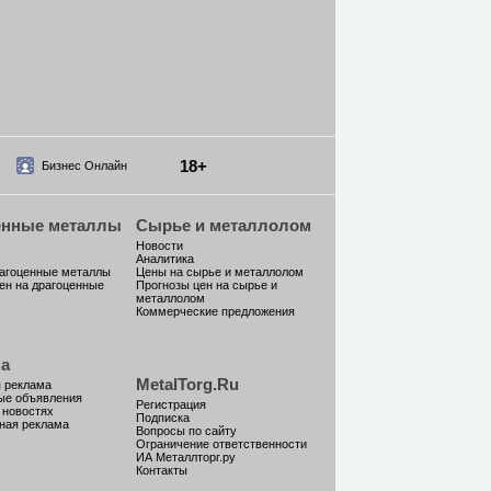
18+
Бизнес Онлайн
енные металлы
Сырье и металлолом
Новости
Аналитика
рагоценные металлы
Цены на сырье и металлолом
ен на драгоценные
Прогнозы цен на сырье и
металлолом
Коммерческие предложения
а
MetalTorg.Ru
 реклама
ые объявления
Регистрация
 новостях
Подписка
ная реклама
Вопросы по сайту
Ограничение ответственности
ИА Металлторг.ру
Контакты