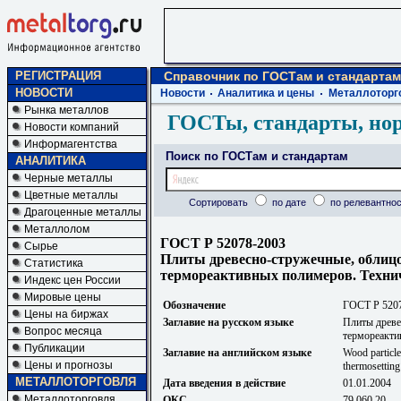
РЕГИСТРАЦИЯ
Справочник по ГОСТам и стандартам
НОВОСТИ
Новости
Аналитика и цены
Металлоторг
Рынка металлов
ГОСТы, стандарты, но
Новости компаний
Информагентства
Поиск по ГОСТам и стандартам
АНАЛИТИКА
Черные металлы
Цветные металлы
Сортировать
по дате
по релевантнос
Драгоценные металлы
Металлолом
ГОСТ Р 52078-2003
Сырье
Плиты древесно-стружечные, облиц
Статистика
термореактивных полимеров. Техни
Индекс цен России
Мировые цены
Обозначение
ГОСТ Р 520
Цены на биржах
Заглавие на русском языке
Плиты древе
Вопрос месяца
термореакти
Публикации
Заглавие на английском языке
Wood particle
Цены и прогнозы
thermosetting
МЕТАЛЛОТОРГОВЛЯ
Дата введения в действие
01.01.2004
Металлоторговля
ОКС
79.060.20