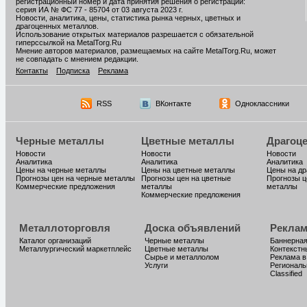
регистрационный номер и дата принятия решения о регистрации:
серия ИА № ФС 77 - 85704 от 03 августа 2023 г.
Новости, аналитика, цены, статистика рынка черных, цветных и
драгоценных металлов.
Использование открытых материалов разрешается с обязательной
гиперссылкой на MetalTorg.Ru
Мнение авторов материалов, размещаемых на сайте MetalTorg.Ru, может
не совпадать с мнением редакции.
Контакты
Подписка
Реклама
RSS
ВКонтакте
Одноклассники
Черные металлы
Цветные металлы
Драгоц
Новости
Новости
Новости
Аналитика
Аналитика
Аналитика
Цены на черные металлы
Цены на цветные металлы
Цены на д
Прогнозы цен на черные металлы
Прогнозы цен на цветные
Прогнозы ц
Коммерческие предложения
металлы
металлы
Коммерческие предложения
Металлоторговля
Доска объявлений
Реклам
Каталог организаций
Черные металлы
Баннерная
Металлургический маркетплейс
Цветные металлы
Контекстн
Сырье и металлолом
Реклама в
Услуги
Региональ
Classified