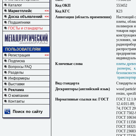
Каталог
Код ОКП
553452
Маркетплейс
<<
Код КГС
К23
Доска объявлений
<<
Аннотация (область применения)
Настоящий с
плиты, обли
Подшипники
полимеров и
ГОСТы и стандарты
товаров наро
конструкцио
условиях, з
радиоприбор
распростран
ПОЛЬЗОВАТЕЛЯМ
предприятия
Регистрация
<<
индивидуаль
Подписка
Ключевые слова
плиты древе
Вопросы FAQ
размеры
;
к
Разделы
безопасност
транспорти
Информеры
Вид стандарта
Стандарты н
Выставки
Дескрипторы (английский язык)
wood particle
Реклама
resins, specif
О компании
Нормативные ссылки на: ГОСТ
ГОСТ 12.1.0
Контакты
12.4.011-89
74; ГОСТ 29
Поиск по сайту
ГОСТ 7502-9
ГОСТ 10634-
ГОСТ 11358-
ГОСТ 18321-
ГОСТ 23683-
ГОСТ 27326-