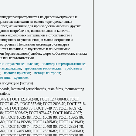
тандарт распространяется на древесно-стружечные
цованные пленками на основе термореактивных
 предназначенные для производства мебели и других
дного потребления, использования в качестве
нных отделочных материалов в строительстве в
ащищенных от увлажнения, в машиностроении и
остроении. Положения настоящего стандарта
яются на плиты, выпускаемые и применяемые
ми (организациями) любых форм собственности, а также
ными изготовителями
сно-стружечные
;
пленки
;
полимеры термореактивные
;
лассификация
;
требования технические
;
требования
и
;
правила приемки
;
методы контроля
;
рование
;
хранение
;
а продукцию (услуги)
boards, laminated particleboards, resin films, thermosetting
ications
04-91; ГОСТ 12.3.042-88; ГОСТ 12.4.009-83; ГОСТ
; ГОСТ 61-75; ГОСТ 577-68; ГОСТ 2603-79; ГОСТ 2718-
10-74; ГОСТ 3560-73; ГОСТ 3749-77; ГОСТ 6709-72;
8; ГОСТ 8026-92; ГОСТ 9784-75; ГОСТ 10632-2007;
88; ГОСТ 10635-88; ГОСТ 10636-90; ГОСТ 10905-86;
89; ГОСТ 14192-96; ГОСТ 14705-83; ГОСТ 14919-83;
73; ГОСТ 19720-74; ГОСТ 20400-80; ГОСТ 23234-78;
89; ГОСТ 24053-80; ГОСТ 25336-82; ГОСТ 25706-83;
87; ГОСТ 27627-88; ГОСТ 27680-88; ГОСТ 27820-88;