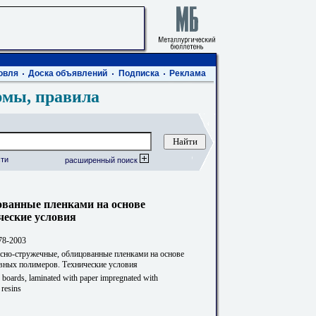
овля
Доска объявлений
Подписка
Реклама
рмы, правила
ти
расширенный поиск
ованные пленками на основе
ческие условия
78-2003
сно-стружечные, облицованные пленками на основе
вных полимеров. Технические условия
 boards, laminated with paper impregnated with
 resins