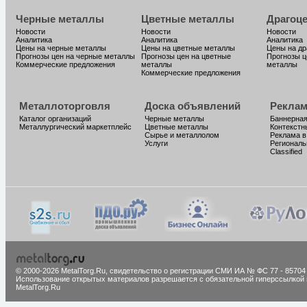
Черные металлы
Цветные металлы
Драгоц
Новости
Новости
Новости
Аналитика
Аналитика
Аналитика
Цены на черные металлы
Цены на цветные металлы
Цены на д
Прогнозы цен на черные металлы
Прогнозы цен на цветные
Прогнозы ц
Коммерческие предложения
металлы
металлы
Коммерческие предложения
Металлоторговля
Доска объявлений
Реклам
Каталог организаций
Черные металлы
Баннерная
Металлургический маркетплейс
Цветные металлы
Контекстн
Сырье и металлолом
Реклама в
Услуги
Региональ
Classified
© 2000-2026 MetalTorg.Ru,
cвидетельство о регистрации СМИ ИА № ФС 77 - 85704
Использование открытых материалов разрешается с обязательной гиперссылкой 
MetalTorg.Ru