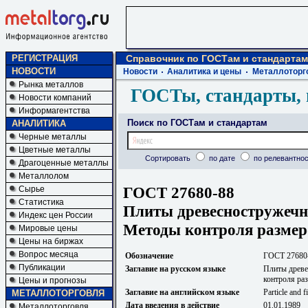
РЕГИСТРАЦИЯ
Справочник по ГОСТам и стандартам
НОВОСТИ
Новости
Аналитика и цены
Металлоторг
Рынка металлов
ГОСТы, стандарты, 
Новости компаний
Информагентства
Поиск по ГОСТам и стандартам
АНАЛИТИКА
Черные металлы
Цветные металлы
Сортировать
по дате
по релевантнос
Драгоценные металлы
Металлолом
ГОСТ 27680-88
Сырье
Статистика
Плиты древесностружечн
Индекс цен России
Методы контроля размер
Мировые цены
Цены на биржах
Вопрос месяца
Обозначение
ГОСТ 27680
Публикации
Заглавие на русском языке
Плиты древе
контроля ра
Цены и прогнозы
Заглавие на английском языке
Particle and 
МЕТАЛЛОТОРГОВЛЯ
Дата введения в действие
01.01.1989
Металлоторговля