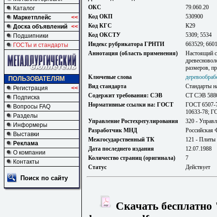
ОКС
79.060.20
Каталог
Код ОКП
530900
Маркетплейс
<<
Код КГС
К29
Доска объявлений
<<
Код ОКСТУ
5309; 5534
Подшипники
Индекс рубрикатора ГРНТИ
663529; 660
ГОСТы и стандарты
Аннотация (область применения)
Настоящий с
древесновол
размеров, п
Ключевые слова
деревообраб
ПОЛЬЗОВАТЕЛЯМ
Вид стандарта
Стандарты н
Регистрация
<<
Содержит требования: СЭВ
СТ СЭВ 588
Подписка
Нормативные ссылки на: ГОСТ
ГОСТ 6507-7
Вопросы FAQ
10633-78; Г
Разделы
Управление Ростехрегулирования
320 - Управл
Информеры
Разработчик МНД
Российская 
Выставки
Межгосударственный ТК
121 - Плиты
Реклама
Дата последнего издания
12.07.1988
О компании
Количество страниц (оригинала)
7
Контакты
Статус
Действует
Поиск по сайту
Скачать бесплатно 