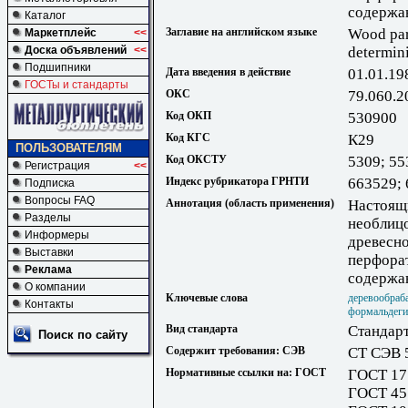
содержа
Каталог
Заглавие на английском языке
Wood par
Маркетплейс
<<
Доска объявлений
<<
determin
Подшипники
Дата введения в действие
01.01.19
ГОСТы и стандарты
ОКС
79.060.2
Код ОКП
530900
Код КГС
К29
ПОЛЬЗОВАТЕЛЯМ
Код ОКСТУ
5309; 55
Регистрация
<<
Индекс рубрикатора ГРНТИ
663529;
Подписка
Вопросы FAQ
Аннотация (область применения)
Настоящи
Разделы
необлиц
Информеры
древесно
Выставки
перфора
Реклама
содержа
О компании
Ключевые слова
деревообра
Контакты
формальдеги
Вид стандарта
Стандарт
Поиск по сайту
Содержит требования: СЭВ
СТ СЭВ 
Нормативные ссылки на: ГОСТ
ГОСТ 17
ГОСТ 45