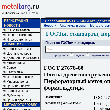
РЕГИСТРАЦИЯ
Справочник по ГОСТам и стандартам
НОВОСТИ
Новости
Аналитика и цены
Металлоторг
Рынка металлов
ГОСТы, стандарты, но
Новости компаний
Информагентства
Поиск по ГОСТам и стандартам
АНАЛИТИКА
Черные металлы
Цветные металлы
Сортировать
по дате
по релевантнос
Драгоценные металлы
Металлолом
ГОСТ 27678-88
Сырье
Статистика
Плиты древесностружечн
Индекс цен России
Перфораторный метод оп
Мировые цены
формальдегида
Цены на биржах
Вопрос месяца
Публикации
Обозначение
ГОСТ 27
Цены и прогнозы
Заглавие на русском языке
Плиты д
МЕТАЛЛОТОРГОВЛЯ
Перфора
Металлоторговля