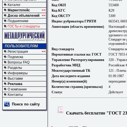
Каталог
Код ОКП
553400
Маркетплейс
<<
Код КГС
К29
Доска объявлений
<<
Код ОКСТУ
5309
Подшипники
Индекс рубрикатора ГРНТИ
663543; 660
ГОСТы и стандарты
Аннотация (область применения)
Настоящий с
древесностр
удельного с
Стандарт не 
отделанной 
ПОЛЬЗОВАТЕЛЯМ
Вид стандарта
Стандарты н
Регистрация
<<
Нормативные ссылки на: ГОСТ
ГОСТ 7855-8
Подписка
Управление Ростехрегулирования
320 - Управл
Вопросы FAQ
Разработчик МНД
Российская 
Разделы
Межгосударственный ТК
121 - Плиты
Информеры
Дата последнего издания
01.09.1987
Выставки
Номер(а) изменении(й)
переиздание 
Реклама
Количество страниц (оригинала)
4
О компании
Статус
Действует
Контакты
Поиск по сайту
Скачать бесплатно "ГОСТ 232