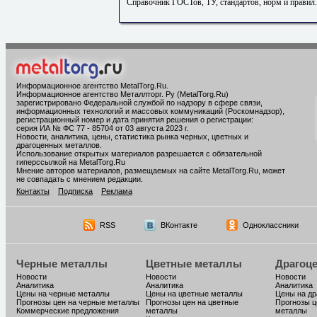
Справочник ГОСТов, ТУ, стандартов, норм и правил
Информационное агентство MetalTorg.Ru
.
Информационное агентство Металлторг. Ру (MetalTorg.Ru)
зарегистрировано Федеральной службой по надзору в сфере связи,
информационных технологий и массовых коммуникаций (Роскомнадзор),
регистрационный номер и дата принятия решения о регистрации:
серия ИА № ФС 77 - 85704 от 03 августа 2023 г.
Новости, аналитика, цены, статистика рынка черных, цветных и
драгоценных металлов.
Использование открытых материалов разрешается с обязательной
гиперссылкой на MetalTorg.Ru
Мнение авторов материалов, размещаемых на сайте MetalTorg.Ru, может
не совпадать с мнением редакции.
Контакты
Подписка
Реклама
RSS
ВКонтакте
Одноклассники
Черные металлы
Цветные металлы
Драгоц
Новости
Новости
Новости
Аналитика
Аналитика
Аналитика
Цены на черные металлы
Цены на цветные металлы
Цены на д
Прогнозы цен на черные металлы
Прогнозы цен на цветные
Прогнозы ц
Коммерческие предложения
металлы
металлы