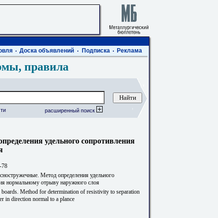
овля
Доска объявлений
Подписка
Реклама
рмы, правила
ти
расширенный поиск
пределения удельного сопротивления
я
-78
сностружечные. Метод определения удельного
ия нормальному отрыву наружного слоя
 boards. Method for determination of resistivity to separation
er in direction normal to a plance