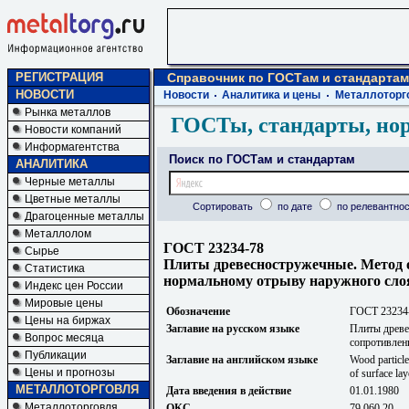
РЕГИСТРАЦИЯ
Справочник по ГОСТам и стандартам
НОВОСТИ
Новости
Аналитика и цены
Металлоторг
Рынка металлов
ГОСТы, стандарты, но
Новости компаний
Информагентства
Поиск по ГОСТам и стандартам
АНАЛИТИКА
Черные металлы
Цветные металлы
Сортировать
по дате
по релевантнос
Драгоценные металлы
Металлолом
ГОСТ 23234-78
Сырье
Плиты древесностружечные. Метод о
Статистика
нормальному отрыву наружного сло
Индекс цен России
Мировые цены
Обозначение
ГОСТ 23234
Цены на биржах
Заглавие на русском языке
Плиты древе
Вопрос месяца
сопротивлен
Публикации
Заглавие на английском языке
Wood particle
Цены и прогнозы
of surface lay
МЕТАЛЛОТОРГОВЛЯ
Дата введения в действие
01.01.1980
Металлоторговля
ОКС
79.060.20