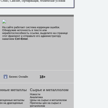
. СНиП, СанПиН, сертификация, технические условия
На сайте работает система коррекции ошибок.
Обнаружив неточность в тексте или
неработоспособность ссылки, выделите на странице
этот фрагмент и отправьте его администратору
нажатием
Ctrl
+
Enter
.
18+
Бизнес Онлайн
енные металлы
Сырье и металлолом
Новости
Аналитика
рагоценные металлы
Цены на сырье и металлолом
ен на драгоценные
Прогнозы цен на сырье и
металлолом