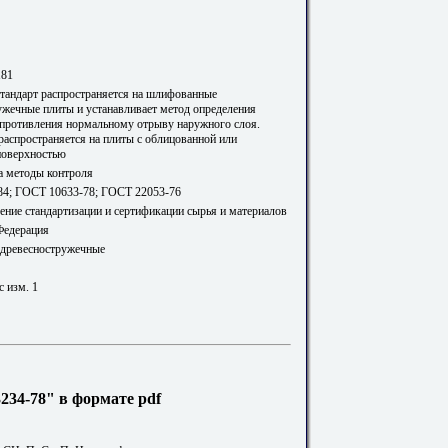
181
тандарт распространяется на шлифованные
ужечные плиты и устанавливает метод определения
опротивления нормальному отрыву наружного слоя.
распространяется на плиты с облицованной или
поверхностью
а методы контроля
4; ГОСТ 10633-78; ГОСТ 22053-76
ение стандартизации и сертификации сырья и материалов
Федерация
 древесностружечные
с изм. 1
34-78" в формате pdf