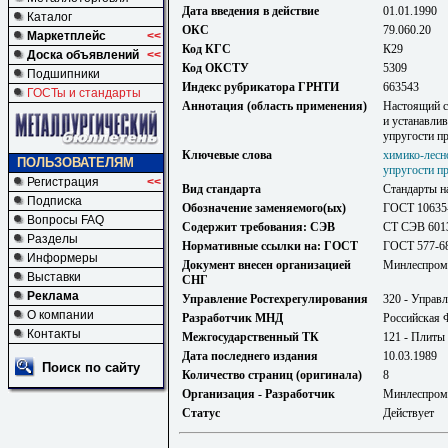
Дата введения в действие
01.01.1990
Каталог
ОКС
79.060.20
Маркетплейс
<<
Код КГС
К29
Доска объявлений
<<
Код ОКСТУ
5309
Подшипники
Индекс рубрикатора ГРНТИ
663543
ГОСТы и стандарты
Аннотация (область применения)
Настоящий с
и устанавли
упругости пр
Ключевые слова
химико-лесн
ПОЛЬЗОВАТЕЛЯМ
упругости пр
Регистрация
<<
Вид стандарта
Стандарты н
Подписка
Обозначение заменяемого(ых)
ГОСТ 10635
Вопросы FAQ
Содержит требования: СЭВ
СТ СЭВ 601
Разделы
Нормативные ссылки на: ГОСТ
ГОСТ 577-68
Информеры
Документ внесен организацией
Минлеспро
Выставки
СНГ
Реклама
Управление Ростехрегулирования
320 - Управл
О компании
Разработчик МНД
Российская 
Контакты
Межгосударственный ТК
121 - Плиты
Дата последнего издания
10.03.1989
Поиск по сайту
Количество страниц (оригинала)
8
Организация - Разработчик
Минлеспро
Статус
Действует