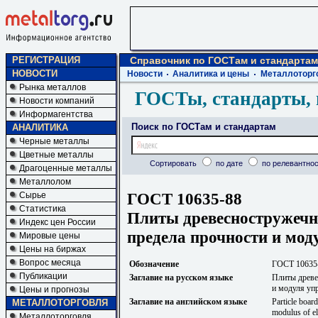
РЕГИСТРАЦИЯ
Справочник по ГОСТам и стандартам
НОВОСТИ
Новости
Аналитика и цены
Металлоторг
Рынка металлов
ГОСТы, стандарты, 
Новости компаний
Информагентства
Поиск по ГОСТам и стандартам
АНАЛИТИКА
Черные металлы
Цветные металлы
Сортировать
по дате
по релевантнос
Драгоценные металлы
Металлолом
ГОСТ 10635-88
Сырье
Статистика
Плиты древесностружечн
Индекс цен России
предела прочности и мод
Мировые цены
Цены на биржах
Вопрос месяца
Обозначение
ГОСТ 10635
Публикации
Заглавие на русском языке
Плиты древе
и модуля упр
Цены и прогнозы
Заглавие на английском языке
Particle boar
МЕТАЛЛОТОРГОВЛЯ
modulus of el
Металлоторговля