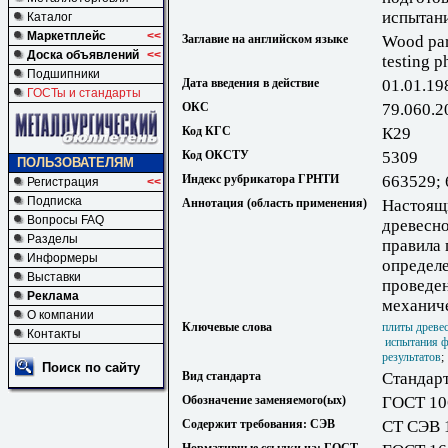
испытан
Каталог
Маркетплейс
<<
Заглавие на английском языке
Wood par
Доска объявлений
<<
testing p
Подшипники
Дата введения в действие
01.01.19
ГОСТы и стандарты
ОКС
79.060.2
Код КГС
К29
Код ОКСТУ
5309
ПОЛЬЗОВАТЕЛЯМ
Индекс рубрикатора ГРНТИ
663529; 
Регистрация
<<
Подписка
Аннотация (область применения)
Настоящи
Вопросы FAQ
древесно
Разделы
правила 
Информеры
определ
Выставки
проведен
Реклама
механич
О компании
Ключевые слова
плиты древе
Контакты
испытания ф
результатов
Поиск по сайту
Вид стандарта
Стандарт
Обозначение заменяемого(ых)
ГОСТ 10
Содержит требования: СЭВ
СТ СЭВ 