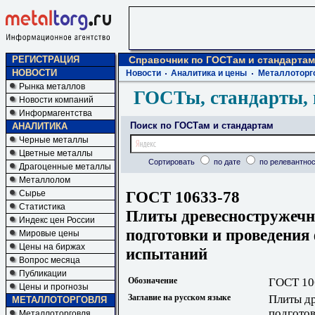
РЕГИСТРАЦИЯ
Справочник по ГОСТам и стандартам
НОВОСТИ
Новости
Аналитика и цены
Металлоторг
Рынка металлов
ГОСТы, стандарты, 
Новости компаний
Информагентства
Поиск по ГОСТам и стандартам
АНАЛИТИКА
Черные металлы
Цветные металлы
Сортировать
по дате
по релевантнос
Драгоценные металлы
Металлолом
ГОСТ 10633-78
Сырье
Статистика
Плиты древесностружечн
Индекс цен России
подготовки и проведения
Мировые цены
Цены на биржах
испытаний
Вопрос месяца
Публикации
Обозначение
ГОСТ 10
Цены и прогнозы
Заглавие на русском языке
Плиты д
МЕТАЛЛОТОРГОВЛЯ
подготов
Металлоторговля