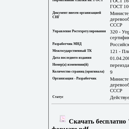
Нормативные ссылки на: ГОСТ
ГОСТ 16
ГОСТ 10
Документ внесен организацией
Министе
СНГ
деревоо
СССР
Управление Ростехрегулирования
320 - Уп
сертифик
Разработчик МНД
Российс
Межгосударственный ТК
121 - П
Дата последнего издания
01.04.20
Номер(а) изменении(й)
переиздан
Количество страниц (оригинала)
9
Организация - Разработчик
Министе
деревоо
СССР
Статус
Действу
Скачать бесплатно 