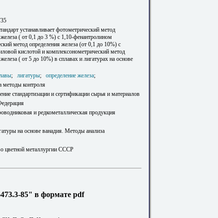
735
тандарт устанавливает фотометрический метод
железа ( от 0,1 до 3 %) с 1,10-фенантролином
кий метод определения железа (от 0,1 до 10%) с
иловой кислотой и комплексонометрический метод
железа ( от 5 до 10%) в сплавах и лигатурах на основе
лавы
;
лигатуры
;
определение железа
;
а методы контроля
ение стандартизации и сертификации сырья и материалов
Федерация
роводниковая и редкометаллическая продукция
гатуры на основе ванадия. Методы анализа
о цветной металлургии СССР
73.3-85" в формате pdf