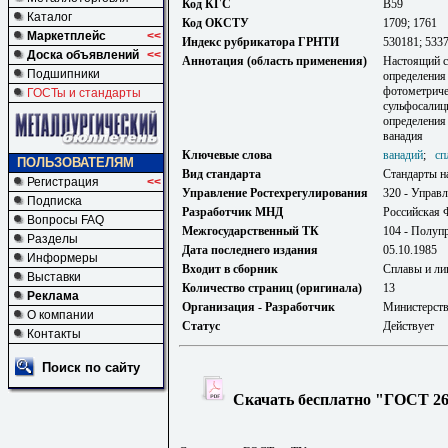
Код КГС
В59
Каталог
Код ОКСТУ
1709; 1761
Маркетплейс
<<
Индекс рубрикатора ГРНТИ
530181; 533
Доска объявлений
<<
Аннотация (область применения)
Настоящий с
Подшипники
определения 
фотометричес
ГОСТы и стандарты
сульфосалиц
определения 
ванадия
Ключевые слова
ванадий
;
сп
ПОЛЬЗОВАТЕЛЯМ
Вид стандарта
Стандарты н
Регистрация
<<
Управление Ростехрегулирования
320 - Управл
Подписка
Разработчик МНД
Российская 
Вопросы FAQ
Межгосударственный ТК
104 - Полуп
Разделы
Дата последнего издания
05.10.1985
Информеры
Входит в сборник
Сплавы и ли
Выставки
Количество страниц (оригинала)
13
Реклама
Организация - Разработчик
Министерств
О компании
Статус
Действует
Контакты
Поиск по сайту
Скачать бесплатно "ГОСТ 264