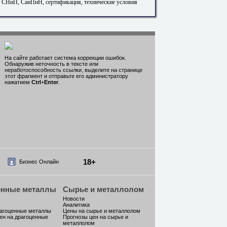
. СНиП, СанПиН, сертификация, технические условия
На сайте работает система коррекции ошибок.
Обнаружив неточность в тексте или
неработоспособность ссылки, выделите на странице
этот фрагмент и отправьте его администратору
нажатием
Ctrl
+
Enter
.
18+
Бизнес Онлайн
енные металлы
Сырье и металлолом
Новости
Аналитика
рагоценные металлы
Цены на сырье и металлолом
ен на драгоценные
Прогнозы цен на сырье и
металлолом