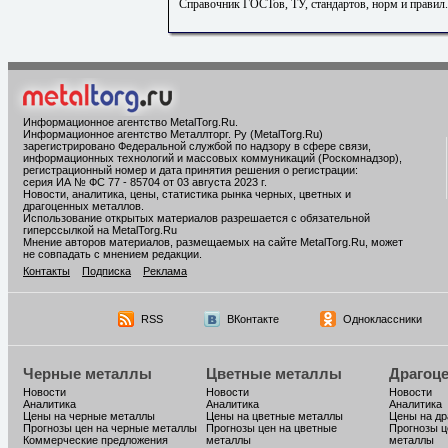
Справочник ГОСТов, ТУ, стандартов, норм и правил
Информационное агентство MetalTorg.Ru
.
Информационное агентство Металлторг. Ру (MetalTorg.Ru)
зарегистрировано Федеральной службой по надзору в сфере связи,
информационных технологий и массовых коммуникаций (Роскомнадзор),
регистрационный номер и дата принятия решения о регистрации:
серия ИА № ФС 77 - 85704 от 03 августа 2023 г.
Новости, аналитика, цены, статистика рынка черных, цветных и
драгоценных металлов.
Использование открытых материалов разрешается с обязательной
гиперссылкой на MetalTorg.Ru
Мнение авторов материалов, размещаемых на сайте MetalTorg.Ru, может
не совпадать с мнением редакции.
Контакты
Подписка
Реклама
RSS
ВКонтакте
Одноклассники
Черные металлы
Цветные металлы
Драгоц
Новости
Новости
Новости
Аналитика
Аналитика
Аналитика
Цены на черные металлы
Цены на цветные металлы
Цены на д
Прогнозы цен на черные металлы
Прогнозы цен на цветные
Прогнозы ц
Коммерческие предложения
металлы
металлы