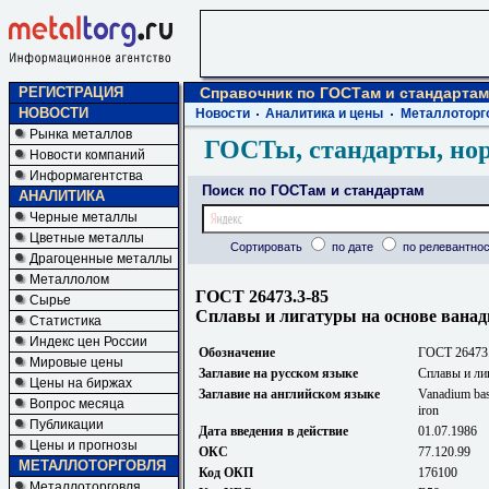
РЕГИСТРАЦИЯ
Справочник по ГОСТам и стандартам
НОВОСТИ
Новости
Аналитика и цены
Металлоторг
Рынка металлов
ГОСТы, стандарты, но
Новости компаний
Информагентства
Поиск по ГОСТам и стандартам
АНАЛИТИКА
Черные металлы
Цветные металлы
Сортировать
по дате
по релевантнос
Драгоценные металлы
Металлолом
ГОСТ 26473.3-85
Сырье
Сплавы и лигатуры на основе ванад
Статистика
Индекс цен России
Обозначение
ГОСТ 26473
Мировые цены
Заглавие на русском языке
Сплавы и ли
Цены на биржах
Заглавие на английском языке
Vanadium base
Вопрос месяца
iron
Публикации
Дата введения в действие
01.07.1986
Цены и прогнозы
ОКС
77.120.99
МЕТАЛЛОТОРГОВЛЯ
Код ОКП
176100
Металлоторговля