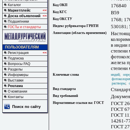
Каталог
Код ОКП
176840
Маркетплейс
<<
Код КГС
В59
Доска объявлений
<<
Код ОКСТУ
1768; 17
Подшипники
Индекс рубрикатора ГРНТИ
530181;
ГОСТы и стандарты
Аннотация (область применения)
Настоящи
колорим
в индии 
ПОЛЬЗОВАТЕЛЯМ
степени 
Регистрация
<<
фотокол
Подписка
железа п
Вопросы FAQ
степени 
Разделы
Ключевые слова
индий
;
опре
Информеры
фотоколори
Выставки
растворы
;
Реклама
Вид стандарта
Стандарт
О компании
Вид требований
Документ
Контакты
Нормативные ссылки на: ГОСТ
ГОСТ 26
Поиск по сайту
ГОСТ 67
ГОСТ 11
14261-7
ГОСТ 27