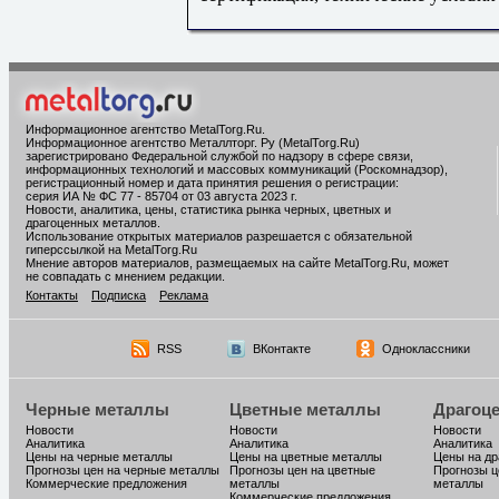
Информационное агентство MetalTorg.Ru
.
Информационное агентство Металлторг. Ру (MetalTorg.Ru)
зарегистрировано Федеральной службой по надзору в сфере связи,
информационных технологий и массовых коммуникаций (Роскомнадзор),
регистрационный номер и дата принятия решения о регистрации:
серия ИА № ФС 77 - 85704 от 03 августа 2023 г.
Новости, аналитика, цены, статистика рынка черных, цветных и
драгоценных металлов.
Использование открытых материалов разрешается с обязательной
гиперссылкой на MetalTorg.Ru
Мнение авторов материалов, размещаемых на сайте MetalTorg.Ru, может
не совпадать с мнением редакции.
Контакты
Подписка
Реклама
RSS
ВКонтакте
Одноклассники
Черные металлы
Цветные металлы
Драгоц
Новости
Новости
Новости
Аналитика
Аналитика
Аналитика
Цены на черные металлы
Цены на цветные металлы
Цены на д
Прогнозы цен на черные металлы
Прогнозы цен на цветные
Прогнозы ц
Коммерческие предложения
металлы
металлы
Коммерческие предложения