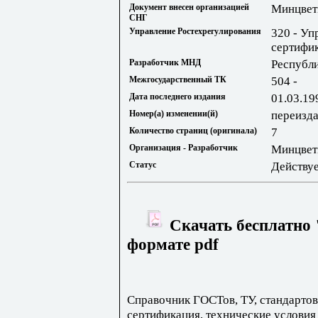
Документ внесен организацией
Минцвет
СНГ
Управление Ростехрегулирования
320 - Уп
сертифик
Разработчик МНД
Республи
Межгосударственный ТК
504 -
Дата последнего издания
01.03.19
Номер(а) изменении(й)
переиздан
Количество страниц (оригинала)
7
Организация - Разработчик
Минцвет
Статус
Действу
Скачать бесплатно 
формате pdf
Справочник ГОСТов, ТУ, стандартов
сертификация, технические условия