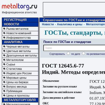
РЕГИСТРАЦИЯ
Справочник по ГОСТам и стандартам
НОВОСТИ
Новости
Аналитика и цены
Металлоторг
Рынка металлов
ГОСТы, стандарты, 
Новости компаний
Информагентства
Поиск по ГОСТам и стандартам
АНАЛИТИКА
Черные металлы
Цветные металлы
Сортировать
по дате
по релевантнос
Драгоценные металлы
Металлолом
ГОСТ 12645.6-77
Сырье
Статистика
Индий. Методы определе
Индекс цен России
Мировые цены
Обозначение
ГОСТ 12
Цены на биржах
Заглавие на русском языке
Индий. 
Вопрос месяца
Публикации
Заглавие на английском языке
Indium. 
Цены и прогнозы
Дата введения в действие
01.07.19
МЕТАЛЛОТОРГОВЛЯ
ОКС
77.120.9
Металлоторговля