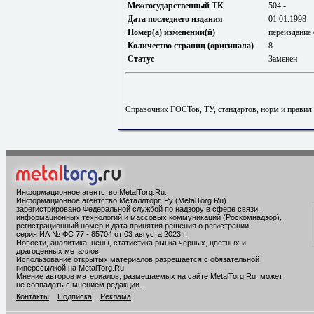
Межгосударственный ТК
504 -
Дата последнего издания
01.01.1998
Номер(а) изменении(й)
переиздание 
Количество страниц (оригинала)
8
Статус
Заменен
Справочник ГОСТов, ТУ, стандартов, норм и правил
Информационное агентство MetalTorg.Ru
.
Информационное агентство Металлторг. Ру (MetalTorg.Ru)
зарегистрировано Федеральной службой по надзору в сфере связи,
информационных технологий и массовых коммуникаций (Роскомнадзор),
регистрационный номер и дата принятия решения о регистрации:
серия ИА № ФС 77 - 85704 от 03 августа 2023 г.
Новости, аналитика, цены, статистика рынка черных, цветных и
драгоценных металлов.
Использование открытых материалов разрешается с обязательной
гиперссылкой на MetalTorg.Ru
Мнение авторов материалов, размещаемых на сайте MetalTorg.Ru, может
не совпадать с мнением редакции.
Контакты
Подписка
Реклама