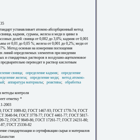
135
тандарт устанавливает атомно-абсорбционный метод
свинца, кадмия, сурьмы, железа и меди в цинке в
ссовых долей: свинца от 0,002 до 3,0%; кадмия от 0,001
ьмы от 0,01 до 0,05 %; железа от 0,001 до 0,2%; меди от
,07%. Метод основан на измерении поглощения
их линий определяемых элементов при введении
ых и стандартных растворов в воздушно-ацетиленовое
 предварительно переводят в раствор кислотным
м
еление свинца
;
определение кадмия
;
определение
ределение железа
;
определение меди
;
метод атомно-
ный
;
аппаратура материалы
;
реактивы
;
обработка
;
а методы контроля
еет отметку *
.1-2003
; ГОСТ 1089-82; ГОСТ 1467-93; ГОСТ 1770-74; ГОСТ
СТ 3640-94; ГОСТ 3778-77; ГОСТ 4461-77; ГОСТ 5817-
09-72; ГОСТ 9849-86; ГОСТ 17261-77; ГОСТ 24231-80;
-87; ГОСТ 25336-82
ение стандартизации и сертификации сырья и материалов
Казахстан