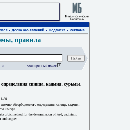
овля
Доска объявлений
Подписка
Реклама
рмы, правила
ти
расширенный поиск
 определения свинца, кадмия, сурьмы,
.1-80
 атомно-абсорбционного определения свинца, кадмия,
еза и меди
absorbic method for the determination of lead, cadmium,
n and copper