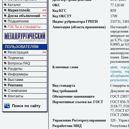
Каталог
ОКС
77.120.60
Маркетплейс
<<
Код КГС
В59
Доска объявлений
<<
Код ОКСТУ
1709
Подшипники
Индекс рубрикатора ГРНТИ
533731; 538
ГОСТы и стандарты
Аннотация (область применения)
Настоящий с
определения 
интервале ма
до 0,3%; сур
0,0005 до 0
ПОЛЬЗОВАТЕЛЯМ
аналитическ
Регистрация
<<
анализируем
пламя. Цинк
Подписка
разложение
Вопросы FAQ
Ключевые слова
цинк
;
опред
Разделы
сурьмы
;
оп
Информеры
абсорбцион
Выставки
результатов
Реклама
Вид стандарта
Стандарты н
О компании
Вид требований
Документ им
Контакты
Обозначение заменяющего
ГОСТ 23957
Нормативные ссылки на: ГОСТ
ГОСТ 859-78
Поиск по сайту
3118-77; ГО
77; ГОСТ 67
ГОСТ 25086
Управление Ростехрегулирования
320 - Управл
Разработчик МНД
Республика 