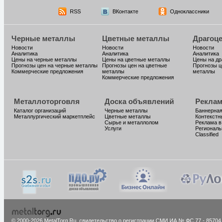
RSS
ВКонтакте
Одноклассники
Черные металлы
Цветные металлы
Драгоц
Новости
Новости
Новости
Аналитика
Аналитика
Аналитика
Цены на черные металлы
Цены на цветные металлы
Цены на д
Прогнозы цен на черные металлы
Прогнозы цен на цветные
Прогнозы ц
Коммерческие предложения
металлы
металлы
Коммерческие предложения
Металлоторговля
Доска объявлений
Реклам
Каталог организаций
Черные металлы
Баннерная
Металлургический маркетплейс
Цветные металлы
Контекстн
Сырье и металлолом
Реклама в
Услуги
Региональ
Classified
© 2000-2026 MetalTorg.Ru,
cвидетельство о регистрации СМИ ИА № ФС 77 - 85704