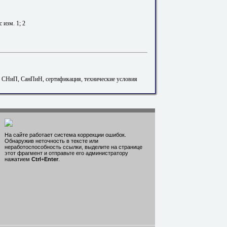
с изм. 1; 2
. СНиП, СанПиН, сертификация, технические условия
На сайте работает система коррекции ошибок.
Обнаружив неточность в тексте или
неработоспособность ссылки, выделите на странице
этот фрагмент и отправьте его администратору
нажатием
Ctrl
+
Enter
.