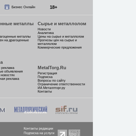
18+
Бизнес Онлайн
енные металлы
Сырье и металлолом
Новости
Аналитика
рагоценные металлы
Цены на сырье и металлолом
ен на драгоценные
Прогнозы цен на сырье и
металлолом
Коммерческие предложения
а
MetalTorg.Ru
 реклама
ые объявления
Регистрация
 новостях
Подписка
ная реклама
Вопросы по сайту
Ограничение ответственности
ИА Металлторг.ру
Контакты
Контакты редакции
Подписка на услуги