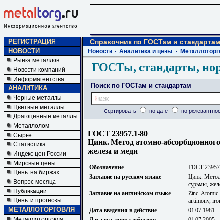
РЕГИСТРАЦИЯ
Справочник по ГОСТам и стандартам
НОВОСТИ
Новости
Аналитика и цены
Металлоторг
Рынка металлов
ГОСТы, стандарты, но
Новости компаний
Информагентства
Поиск по ГОСТам и стандартам
АНАЛИТИКА
Черные металлы
Цветные металлы
Сортировать
по дате
по релевантнос
Драгоценные металлы
Металлолом
ГОСТ 23957.1-80
Сырье
Цинк. Метод атомно-абсорбционного
Статистика
железа и меди
Индекс цен России
Мировые цены
Обозначение
ГОСТ 23957
Цены на биржах
Заглавие на русском языке
Цинк. Метод
Вопрос месяца
сурьмы, жел
Публикации
Заглавие на английском языке
Zinc. Atomic-
Цены и прогнозы
antimony, iro
МЕТАЛЛОТОРГОВЛЯ
Дата введения в действие
01.07.1981
Металлоторговля
Дата огр. срока действия
01.07.2005