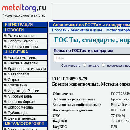
РЕГИСТРАЦИЯ
Справочник по ГОСТам и стандартам
НОВОСТИ
Новости
Аналитика и цены
Металлоторг
Рынка металлов
ГОСТы, стандарты, но
Новости компаний
Информагентства
Поиск по ГОСТам и стандартам
АНАЛИТИКА
Черные металлы
Цветные металлы
Сортировать
по дате
по релевантнос
Драгоценные металлы
Металлолом
ГОСТ 23859.5-79
Сырье
Бронзы жаропрочные. Методы опред
Статистика
Индекс цен России
Обозначение
ГОСТ 23859
Мировые цены
Заглавие на русском языке
Бронзы жаро
Цены на биржах
Заглавие на английском языке
Bronze fire-r
Вопрос месяца
Дата введения в действие
01.01.1981
Публикации
ОКС
77.120.30
Цены и прогнозы
Код ОКП
173600; 173
МЕТАЛЛОТОРГОВЛЯ
Код КГС
В59
Металлоторговля