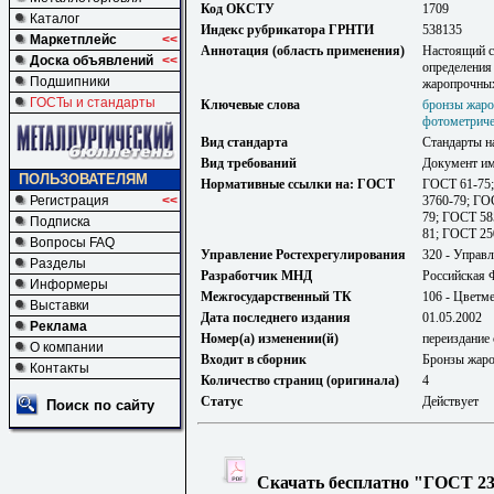
Код ОКСТУ
1709
Каталог
Индекс рубрикатора ГРНТИ
538135
Маркетплейс
<<
Аннотация (область применения)
Настоящий с
Доска объявлений
<<
определения 
Подшипники
жаропрочных
ГОСТы и стандарты
Ключевые слова
бронзы жар
фотометриче
Вид стандарта
Стандарты н
Вид требований
Документ им
ПОЛЬЗОВАТЕЛЯМ
Нормативные ссылки на: ГОСТ
ГОСТ 61-75;
Регистрация
<<
3760-79; ГО
79; ГОСТ 58
Подписка
81; ГОСТ 25
Вопросы FAQ
Управление Ростехрегулирования
320 - Управл
Разделы
Разработчик МНД
Российская 
Информеры
Межгосударственный ТК
106 - Цветм
Выставки
Дата последнего издания
01.05.2002
Реклама
Номер(а) изменении(й)
переиздание 
О компании
Входит в сборник
Бронзы жаро
Контакты
Количество страниц (оригинала)
4
Статус
Действует
Поиск по сайту
Скачать бесплатно "ГОСТ 238