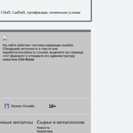
. СНиП, СанПиН, сертификация, технические условия
На сайте работает система коррекции ошибок.
Обнаружив неточность в тексте или
неработоспособность ссылки, выделите на странице
этот фрагмент и отправьте его администратору
нажатием
Ctrl
+
Enter
.
18+
Бизнес Онлайн
енные металлы
Сырье и металлолом
Новости
Аналитика