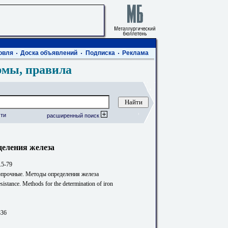
овля
Доска объявлений
Подписка
Реклама
рмы, правила
ти
расширенный поиск
еления железа
.5-79
прочные. Методы определения железа
esistance. Methods for the determination of iron
336