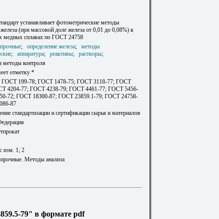
тандарт устанавливает фотометрические методы
железа (при массовой доле железа от 0,01 до 0,08%) в
 медных сплавах по ГОСТ 24758
опрочные
;
определение железа
;
методы
ские
;
аппаратура
;
реактивы
;
растворы
;
а методы контроля
еет отметку *
 ГОСТ 199-78; ГОСТ 1478-75; ГОСТ 3118-77; ГОСТ
СТ 4204-77; ГОСТ 4238-79; ГОСТ 4461-77; ГОСТ 5456-
50-72; ГОСТ 18300-87; ГОСТ 23859.1-79; ГОСТ 24758-
086-87
ение стандартизации и сертификации сырья и материалов
Федерация
етпрокат
с изм. 1; 2
прочные. Методы анализа
59.5-79" в формате pdf