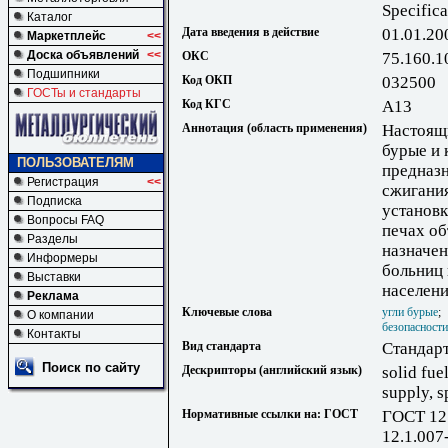
Specifica
Каталог
Дата введения в действие
01.01.20
Маркетплейс
<<
Доска объявлений
<<
ОКС
75.160.1
Подшипники
Код ОКП
032500
ГОСТы и стандарты
Код КГС
А13
Аннотация (область применения)
Настоящи
бурые и 
ПОЛЬЗОВАТЕЛЯМ
предназн
Регистрация
<<
сжигания
Подписка
установк
Вопросы FAQ
печах об
Разделы
назначен
Информеры
больниц 
Выставки
населен
Реклама
Ключевые слова
угли бурые
О компании
безопасности
Контакты
Вид стандарта
Стандарт
Поиск по сайту
Дескрипторы (английский язык)
solid fue
supply, s
Нормативные ссылки на: ГОСТ
ГОСТ 12.
12.1.007