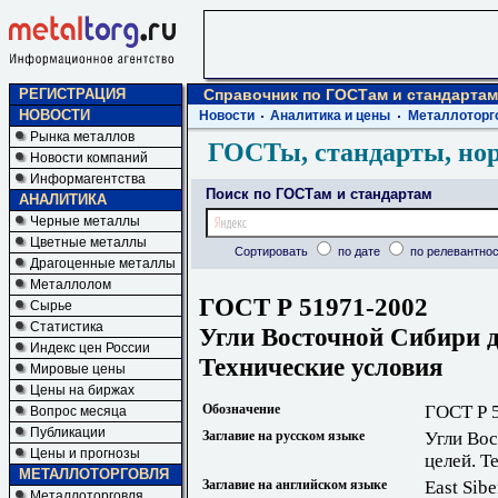
РЕГИСТРАЦИЯ
Справочник по ГОСТам и стандартам
НОВОСТИ
Новости
Аналитика и цены
Металлоторг
Рынка металлов
ГОСТы, стандарты, но
Новости компаний
Информагентства
Поиск по ГОСТам и стандартам
АНАЛИТИКА
Черные металлы
Цветные металлы
Сортировать
по дате
по релевантнос
Драгоценные металлы
Металлолом
ГОСТ Р 51971-2002
Сырье
Статистика
Угли Восточной Сибири д
Индекс цен России
Технические условия
Мировые цены
Цены на биржах
Обозначение
ГОСТ Р 
Вопрос месяца
Публикации
Заглавие на русском языке
Угли Вос
Цены и прогнозы
целей. Т
МЕТАЛЛОТОРГОВЛЯ
Заглавие на английском языке
East Sibe
Металлоторговля