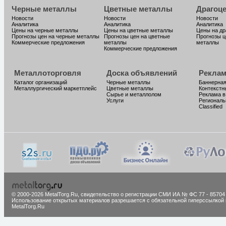
Черные металлы
Цветные металлы
Драгоц
Новости
Новости
Новости
Аналитика
Аналитика
Аналитика
Цены на черные металлы
Цены на цветные металлы
Цены на д
Прогнозы цен на черные металлы
Прогнозы цен на цветные
Прогнозы ц
Коммерческие предложения
металлы
металлы
Коммерческие предложения
Металлоторговля
Доска объявлений
Реклам
Каталог организаций
Черные металлы
Баннерная
Металлургический маркетплейс
Цветные металлы
Контекстн
Сырье и металлолом
Реклама в
Услуги
Региональ
Classified
© 2000-2026 MetalTorg.Ru,
cвидетельство о регистрации СМИ ИА № ФС 77 - 85704
Использование открытых материалов разрешается с обязательной гиперссылкой 
MetalTorg.Ru