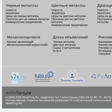
Черные металлы
Цветные металлы
Драгоц
Новости
Новости
Новости
Аналитика
Аналитика
Аналитика
Цены на черные металлы
Цены на цветные металлы
Цены на д
Прогнозы цен на черные металлы
Прогнозы цен на цветные
Прогнозы ц
Коммерческие предложения
металлы
металлы
Коммерческие предложения
Металлоторговля
Доска объявлений
Реклам
Каталог организаций
Черные металлы
Баннерная
Металлургический маркетплейс
Цветные металлы
Контекстн
Сырье и металлолом
Реклама в
Услуги
Региональ
Classified
© 2000-2026 MetalTorg.Ru,
cвидетельство о регистрации СМИ ИА № ФС 77 - 85704
Использование открытых материалов разрешается с обязательной гиперссылкой 
MetalTorg.Ru