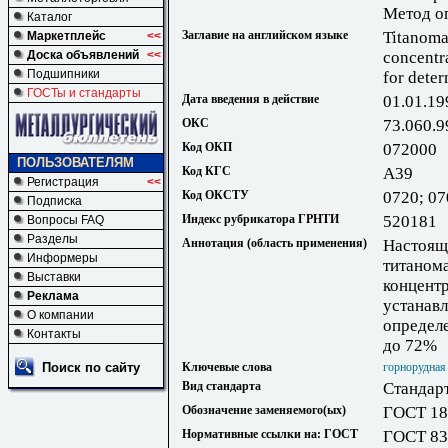
Метод о
Каталог
Заглавие на английском языке
Titanoma
Маркетплейс
<<
Доска объявлений
<<
concentr
Подшипники
for deter
ГОСТы и стандарты
Дата введения в действие
01.01.19
ОКС
73.060.9
Код ОКП
072000
ПОЛЬЗОВАТЕЛЯМ
Код КГС
А39
Регистрация
<<
Код ОКСТУ
0720; 07
Подписка
Индекс рубрикатора ГРНТИ
520181
Вопросы FAQ
Разделы
Аннотация (область применения)
Настоящ
Информеры
титаном
Выставки
концентр
Реклама
устанав
О компании
определе
Контакты
до 72%
Поиск по сайту
Ключевые слова
горнорудная
Вид стандарта
Стандар
Обозначение заменяемого(ых)
ГОСТ 18
Нормативные ссылки на: ГОСТ
ГОСТ 83