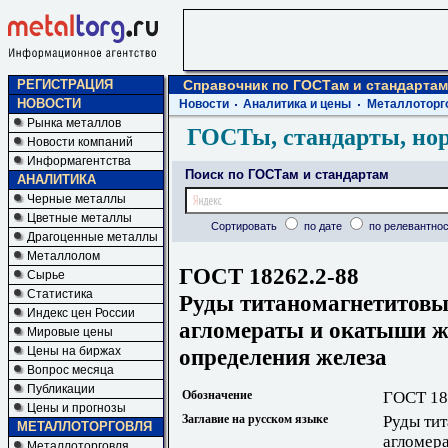
РЕГИСТРАЦИЯ
Справочник по ГОСТам и стандартам
НОВОСТИ
Новости
Аналитика и цены
Металлоторг
Рынка металлов
ГОСТы, стандарты, но
Новости компаний
Информагентства
Поиск по ГОСТам и стандартам
АНАЛИТИКА
Черные металлы
Цветные металлы
Сортировать
по дате
по релевантнос
Драгоценные металлы
Металлолом
ГОСТ 18262.2-88
Сырье
Статистика
Руды титаномагнетитовы
Индекс цен России
агломераты и окатыши ж
Мировые цены
определения железа
Цены на биржах
Вопрос месяца
Публикации
Обозначение
ГОСТ 18
Цены и прогнозы
Заглавие на русском языке
Руды тит
МЕТАЛЛОТОРГОВЛЯ
агломер
Металлоторговля