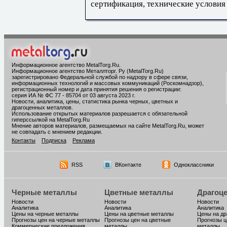
сертификация, технические условия
Информационное агентство MetalTorg.Ru
.
Информационное агентство Металлторг. Ру (MetalTorg.Ru)
зарегистрировано Федеральной службой по надзору в сфере связи,
информационных технологий и массовых коммуникаций (Роскомнадзор),
регистрационный номер и дата принятия решения о регистрации:
серия ИА № ФС 77 - 85704 от 03 августа 2023 г.
Новости, аналитика, цены, статистика рынка черных, цветных и
драгоценных металлов.
Использование открытых материалов разрешается с обязательной
гиперссылкой на MetalTorg.Ru
Мнение авторов материалов, размещаемых на сайте MetalTorg.Ru, может
не совпадать с мнением редакции.
Контакты
Подписка
Реклама
RSS
ВКонтакте
Одноклассники
Черные металлы
Цветные металлы
Драгоц
Новости
Новости
Новости
Аналитика
Аналитика
Аналитика
Цены на черные металлы
Цены на цветные металлы
Цены на д
Прогнозы цен на черные металлы
Прогнозы цен на цветные
Прогнозы ц
Коммерческие предложения
металлы
металлы