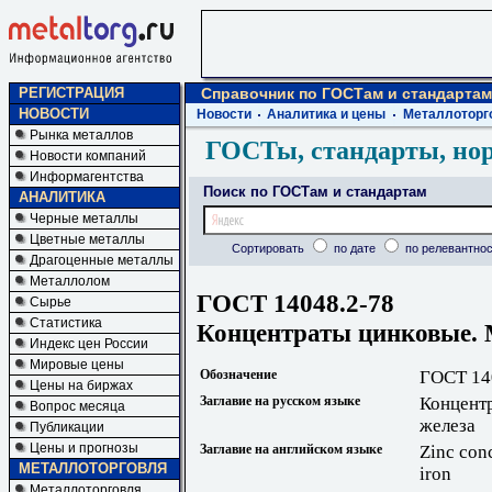
РЕГИСТРАЦИЯ
Справочник по ГОСТам и стандартам
НОВОСТИ
Новости
Аналитика и цены
Металлоторг
Рынка металлов
ГОСТы, стандарты, но
Новости компаний
Информагентства
Поиск по ГОСТам и стандартам
АНАЛИТИКА
Черные металлы
Цветные металлы
Сортировать
по дате
по релевантнос
Драгоценные металлы
Металлолом
ГОСТ 14048.2-78
Сырье
Статистика
Концентраты цинковые. 
Индекс цен России
Мировые цены
Обозначение
ГОСТ 14
Цены на биржах
Заглавие на русском языке
Концент
Вопрос месяца
железа
Публикации
Цены и прогнозы
Заглавие на английском языке
Zinc conc
МЕТАЛЛОТОРГОВЛЯ
iron
Металлоторговля