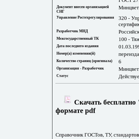
ГОСТ 27
Документ внесен организацией
Минцвет
СНГ
Управление Ростехрегулирования
320 - Уп
сертифик
Разработчик МНД
Российс
Межгосударственный ТК
100 - Тя
Дата последнего издания
01.03.19
Номер(а) изменении(й)
переизда
Количество страниц (оригинала)
6
Организация - Разработчик
Минцвет
Статус
Действу
Скачать бесплатно 
формате pdf
Справочник ГОСТов, ТУ, стандартов