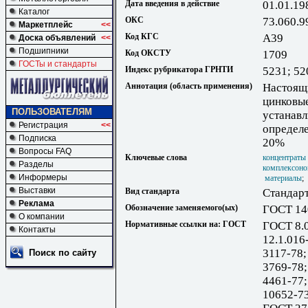
Дата введения в действие
01.01.19
Каталог
ОКС
73.060.9
Маркетплейс
<<
Код КГС
А39
Доска объявлений
<<
Подшипники
Код ОКСТУ
1709
ГОСТы и стандарты
Индекс рубрикатора ГРНТИ
5231; 52
Аннотация (область применения)
Настоящи
цинковые
ПОЛЬЗОВАТЕЛЯМ
устанав
Регистрация
<<
определе
Подписка
20%
Вопросы FAQ
Ключевые слова
концентраты
Разделы
комплексоно
Информеры
материалы
Выставки
Вид стандарта
Стандарт
Реклама
Обозначение заменяемого(ых)
ГОСТ 14
О компании
Нормативные ссылки на: ГОСТ
ГОСТ 8.0
Контакты
12.1.016
3117-78
Поиск по сайту
3769-78
4461-77
10652-7