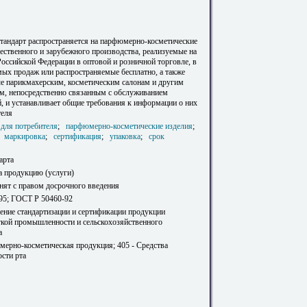
тандарт распространяется на парфюмерно-косметические
ественного и зарубежного производства, реализуемые на
оссийской Федерации в оптовой и розничной торговле, в
мых продаж или распространяемые бесплатно, а также
е парикмахерским, косметическим салонам и другим
м, непосредственно связанным с обслуживанием
й, и устанавливает общие требования к информации о них
теля
для потребителя
;
парфюмерно-косметические изделия
;
;
маркировка
;
сертификация
;
упаковка
;
срок
арта
а продукцию (услуги)
инят с правом досрочного введения
95; ГОСТ Р 50460-92
ление стандартизации и сертификации продукции
гкой промышленности и сельскохозяйственного
а
мерно-косметическая продукция; 405 - Средства
ости рта