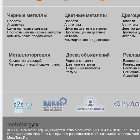
Черные металлы
Цветные металлы
Драгоц
Новости
Новости
Новости
Аналитика
Аналитика
Аналитика
Цены на черные металлы
Цены на цветные металлы
Цены на д
Прогнозы цен на черные металлы
Прогнозы цен на цветные
Прогнозы ц
Коммерческие предложения
металлы
металлы
Коммерческие предложения
Металлоторговля
Доска объявлений
Реклам
Каталог организаций
Черные металлы
Баннерная
Металлургический маркетплейс
Цветные металлы
Контекстн
Сырье и металлолом
Реклама в
Услуги
Региональ
Classified
© 2000-2026 MetalTorg.Ru,
cвидетельство о регистрации СМИ ИА № ФС 77 - 85704
Использование открытых материалов разрешается с обязательной гиперссылкой 
MetalTorg.Ru