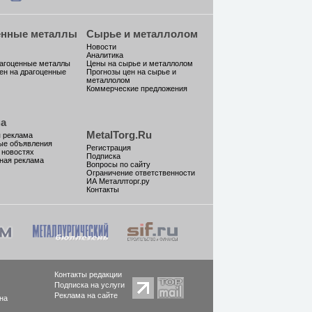
енные металлы
Сырье и металлолом
Новости
Аналитика
рагоценные металлы
Цены на сырье и металлолом
ен на драгоценные
Прогнозы цен на сырье и
металлолом
Коммерческие предложения
а
MetalTorg.Ru
 реклама
ые объявления
Регистрация
 новостях
Подписка
ная реклама
Вопросы по сайту
Ограничение ответственности
ИА Металлторг.ру
Контакты
Контакты редакции
Подписка на услуги
Реклама на сайте
на