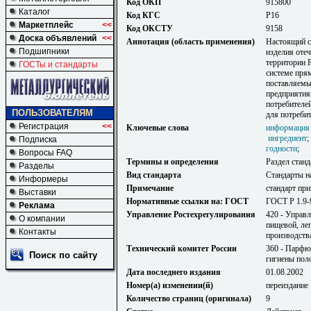
Код ОКП
915800
Каталог
Код КГС
Р16
Маркетплейс
<<
Код ОКСТУ
9158
Доска объявлений
<<
Аннотация (область применения)
Настоящий с
Подшипники
изделия отеч
территории Р
ГОСТы и стандарты
системе пря
поставляемы
предприятия
потребителе
ПОЛЬЗОВАТЕЛЯМ
для потреби
Регистрация
<<
Ключевые слова
информация 
ингредиент
Подписка
годности
;
Вопросы FAQ
Термины и определения
Раздел станд
Разделы
Вид стандарта
Стандарты н
Информеры
Примечание
стандарт пр
Выставки
Нормативные ссылки на: ГОСТ
ГОСТ Р 1.9-
Реклама
Управление Ростехрегулирования
420 - Управ
О компании
пищевой, ле
Контакты
производств
Технический комитет России
360 - Парфю
Поиск по сайту
гигиены пол
Дата последнего издания
01.08.2002
Номер(а) изменении(й)
переиздание
Количество страниц (оригинала)
9