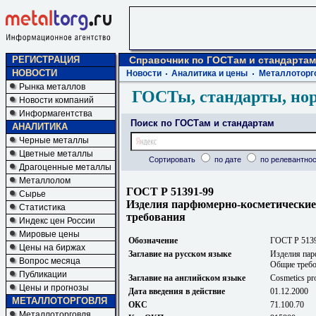
РЕГИСТРАЦИЯ
Справочник по ГОСТам и стандартам
НОВОСТИ
Новости
Аналитика и цены
Металлоторг
Рынка металлов
ГОСТы, стандарты, но
Новости компаний
Информагентства
Поиск по ГОСТам и стандартам
АНАЛИТИКА
Черные металлы
Цветные металлы
Сортировать
по дате
по релевантнос
Драгоценные металлы
Металлолом
ГОСТ Р 51391-99
Сырье
Изделия парфюмерно-косметические
Статистика
требования
Индекс цен России
Мировые цены
Обозначение
ГОСТ Р 513
Цены на биржах
Заглавие на русском языке
Изделия пар
Вопрос месяца
Общие треб
Публикации
Заглавие на английском языке
Cosmetics pro
Цены и прогнозы
Дата введения в действие
01.12.2000
МЕТАЛЛОТОРГОВЛЯ
ОКС
71.100.70
Металлоторговля