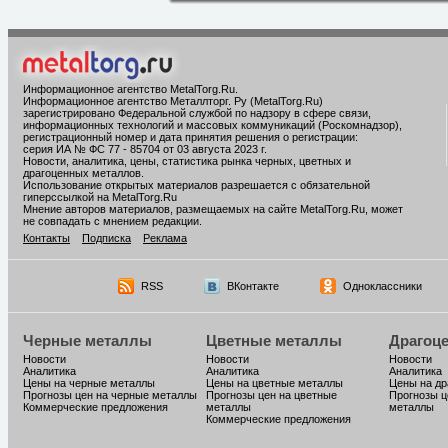
Информационное агентство MetalTorg.Ru
.
Информационное агентство Металлторг. Ру (MetalTorg.Ru)
зарегистрировано Федеральной службой по надзору в сфере связи,
информационных технологий и массовых коммуникаций (Роскомнадзор),
регистрационный номер и дата принятия решения о регистрации:
серия ИА № ФС 77 - 85704 от 03 августа 2023 г.
Новости, аналитика, цены, статистика рынка черных, цветных и
драгоценных металлов.
Использование открытых материалов разрешается с обязательной
гиперссылкой на MetalTorg.Ru
Мнение авторов материалов, размещаемых на сайте MetalTorg.Ru, может
не совпадать с мнением редакции.
Контакты
Подписка
Реклама
RSS
ВКонтакте
Одноклассники
Черные металлы
Цветные металлы
Драгоц
Новости
Новости
Новости
Аналитика
Аналитика
Аналитика
Цены на черные металлы
Цены на цветные металлы
Цены на д
Прогнозы цен на черные металлы
Прогнозы цен на цветные
Прогнозы ц
Коммерческие предложения
металлы
металлы
Коммерческие предложения