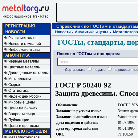
РЕГИСТРАЦИЯ
Справочник по ГОСТам и стандартам
НОВОСТИ
Новости
Аналитика и цены
Металлоторг
Рынка металлов
ГОСТы, стандарты, но
Новости компаний
Информагентства
Поиск по ГОСТам и стандартам
АНАЛИТИКА
Черные металлы
Цветные металлы
Сортировать
по дате
по релевантнос
Драгоценные металлы
Металлолом
ГОСТ Р 50240-92
Сырье
Статистика
Защита древесины. Спос
Индекс цен России
Мировые цены
Обозначение
ГОСТ Р 502
Цены на биржах
Заглавие на русском языке
Защита древ
Вопрос месяца
Заглавие на английском языке
Wood protect
Публикации
Дата введения в действие
01.07.1993
Цены и прогнозы
Дата огр. срока действия
01.01.1995
МЕТАЛЛОТОРГОВЛЯ
ОКС
71.100.50
Металлоторговля