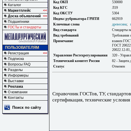
Код ОКП
530000
Каталог
Код КГС
Л19
Маркетплейс
<<
Код ОКСТУ
5304
Доска объявлений
<<
Индекс рубрикатора ГРНТИ
662919
Подшипники
Ключевые слова
древесина
;
ГОСТы и стандарты
Вид стандарта
Стандарты н
Вид требований
Требования 
Примечание
взамен ГОСТ
ГОСТ 20022.
ПОЛЬЗОВАТЕЛЯМ
20022.12-81
Регистрация
<<
Управление Ростехрегулирования
320 - Управл
Подписка
Технический комитет России
82 - Защита
Вопросы FAQ
Статус
Отменен
Разделы
Информеры
Выставки
Реклама
О компании
Справочник ГОСТов, ТУ, стандартов
Контакты
сертификация, технические условия
Поиск по сайту