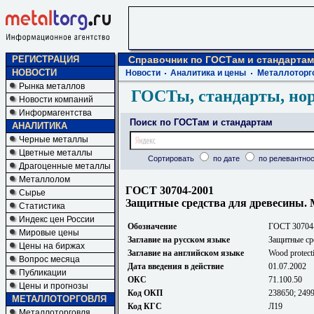
РЕГИСТРАЦИЯ
Справочник по ГОСТам и стандартам
НОВОСТИ
Новости
Аналитика и цены
Металлоторг
Рынка металлов
ГОСТы, стандарты, но
Новости компаний
Информагентства
Поиск по ГОСТам и стандартам
АНАЛИТИКА
Черные металлы
Цветные металлы
Сортировать
по дате
по релевантнос
Драгоценные металлы
Металлолом
ГОСТ 30704-2001
Сырье
Защитные средства для древесины. 
Статистика
Индекс цен России
Обозначение
ГОСТ 30704
Мировые цены
Заглавие на русском языке
Защитные ср
Цены на биржах
Заглавие на английском языке
Wood protecti
Вопрос месяца
Дата введения в действие
01.07.2002
Публикации
ОКС
71.100.50
Цены и прогнозы
Код ОКП
238650; 249
МЕТАЛЛОТОРГОВЛЯ
Код КГС
Л19
Металлоторговля