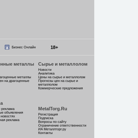
18+
Бизнес Онлайн
енные металлы
Сырье и металлолом
Новости
Аналитика
рагоценные металлы
Цены на сырье и металлолом
ен на драгоценные
Прогнозы цен на сырье и
металлолом
Коммерческие предложения
а
MetalTorg.Ru
 реклама
ые объявления
Регистрация
 новостях
Подписка
ная реклама
Вопросы по сайту
Ограничение ответственности
ИА Металлторг.ру
Контакты