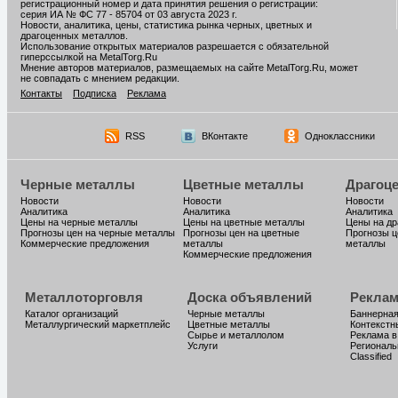
регистрационный номер и дата принятия решения о регистрации:
серия ИА № ФС 77 - 85704 от 03 августа 2023 г.
Новости, аналитика, цены, статистика рынка черных, цветных и
драгоценных металлов.
Использование открытых материалов разрешается с обязательной
гиперссылкой на MetalTorg.Ru
Мнение авторов материалов, размещаемых на сайте MetalTorg.Ru, может
не совпадать с мнением редакции.
Контакты
Подписка
Реклама
RSS
ВКонтакте
Одноклассники
Черные металлы
Цветные металлы
Драгоц
Новости
Новости
Новости
Аналитика
Аналитика
Аналитика
Цены на черные металлы
Цены на цветные металлы
Цены на д
Прогнозы цен на черные металлы
Прогнозы цен на цветные
Прогнозы ц
Коммерческие предложения
металлы
металлы
Коммерческие предложения
Металлоторговля
Доска объявлений
Реклам
Каталог организаций
Черные металлы
Баннерная
Металлургический маркетплейс
Цветные металлы
Контекстн
Сырье и металлолом
Реклама в
Услуги
Региональ
Classified