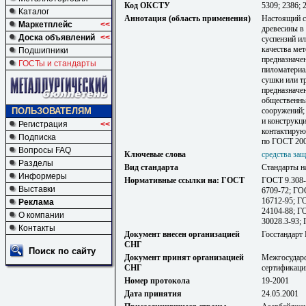
Код ОКСТУ
5309; 2386; 
Каталог
Аннотация (область применения)
Настоящий с
Маркетплейс
<<
древесины в 
Доска объявлений
<<
суспензий и
качества мет
Подшипники
предназначе
ГОСТы и стандарты
пиломатериа
сушки или тр
предназначе
общественны
ПОЛЬЗОВАТЕЛЯМ
сооружений; 
и конструкц
Регистрация
<<
контактирую
Подписка
по ГОСТ 200
Вопросы FAQ
Ключевые слова
средства за
Разделы
Вид стандарта
Стандарты н
Информеры
Нормативные ссылки на: ГОСТ
ГОСТ 9.308-
Выставки
6709-72; ГО
16712-95; Г
Реклама
24104-88; Г
О компании
30028.3-93;
Контакты
Документ внесен организацией
Госстандарт
СНГ
Поиск по сайту
Документ принят организацией
Межгосударс
СНГ
сертификаци
Номер протокола
19-2001
Дата принятия
24.05.2001