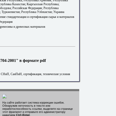
ская Республика; Республика Армения; Республика
еспублика Казахстан; Кыргызская Республика;
Молдова; Российская Федерация; Республика
; Туркменистан; Республика Узбекистан; Украина
ение стандартизации и сертификации сырья и материалов
Федерация
 древесины и древесных материалов
04-2001" в формате pdf
. СНиП, СанПиН, сертификация, технические условия
На сайте работает система коррекции ошибок.
Обнаружив неточность в тексте или
неработоспособность ссылки, выделите на странице
этот фрагмент и отправьте его администратору
нажатием
Ctrl
+
Enter
.