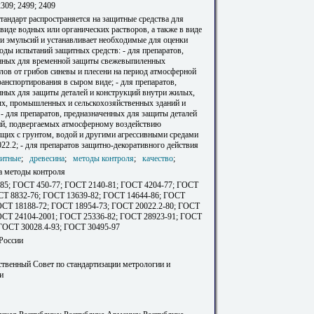
2309; 2499; 2409
тандарт распространяется на защитные средства для
виде водных или органических растворов, а также в виде
ли эмульсий и устанавливает необходимые для оценки
оды испытаний защитных средств: - для препаратов,
нных для временной защиты свежевыпиленных
лов от грибов синевы и плесени на период атмосферной
анспортирования в сыром виде; - для препаратов,
нных для защиты деталей и конструкций внутри жилых,
х, промышленных и сельскохозяйственных зданий и
- для препаратов, предназначенных для защиты деталей
ий, подвергаемых атмосферному воздействию
щих с грунтом, водой и другими агрессивными средами
22.2; - для препаратов защитно-декоративного действия
щитные
;
древесина
;
методы контроля
;
качество
;
а методы контроля
85; ГОСТ 450-77; ГОСТ 2140-81; ГОСТ 4204-77; ГОСТ
СТ 8832-76; ГОСТ 13639-82; ГОСТ 14644-86; ГОСТ
ОСТ 18188-72; ГОСТ 18954-73; ГОСТ 20022.2-80; ГОСТ
ОСТ 24104-2001; ГОСТ 25336-82; ГОСТ 28923-91; ГОСТ
 ГОСТ 30028.4-93; ГОСТ 30495-97
 России
твенный Совет по стандартизации метрологии и
и