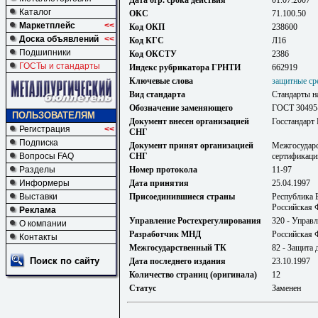
Дата огр. срока действия
01.07.2007
Каталог
ОКС
71.100.50
Маркетплейс
<<
Код ОКП
238600
Доска объявлений
<<
Код КГС
Л16
Подшипники
Код ОКСТУ
2386
ГОСТы и стандарты
Индекс рубрикатора ГРНТИ
662919
Ключевые слова
защитные ср
Вид стандарта
Стандарты н
Обозначение заменяющего
ГОСТ 30495
ПОЛЬЗОВАТЕЛЯМ
Документ внесен организацией
Госстандарт
Регистрация
<<
СНГ
Подписка
Документ принят организацией
Межгосударс
Вопросы FAQ
СНГ
сертификаци
Разделы
Номер протокола
11-97
Информеры
Дата принятия
25.04.1997
Выставки
Присоединившиеся страны
Республика 
Российская 
Реклама
Управление Ростехрегулирования
320 - Управл
О компании
Разработчик МНД
Российская 
Контакты
Межгосударственный ТК
82 - Защита
Поиск по сайту
Дата последнего издания
23.10.1997
Количество страниц (оригинала)
12
Статус
Заменен