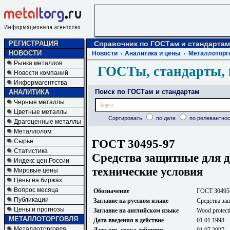
РЕГИСТРАЦИЯ
Справочник по ГОСТам и стандартам
НОВОСТИ
Новости
Аналитика и цены
Металлоторг
Рынка металлов
ГОСТы, стандарты, 
Новости компаний
Информагентства
Поиск по ГОСТам и стандартам
АНАЛИТИКА
Черные металлы
Цветные металлы
Сортировать
по дате
по релевантнос
Драгоценные металлы
Металлолом
ГОСТ 30495-97
Сырье
Статистика
Средства защитные для 
Индекс цен России
технические условия
Мировые цены
Цены на биржах
Вопрос месяца
Обозначение
ГОСТ 30495
Публикации
Заглавие на русском языке
Средства за
Цены и прогнозы
Заглавие на английском языке
Wood protecti
МЕТАЛЛОТОРГОВЛЯ
Дата введения в действие
01.01.1998
Металлоторговля