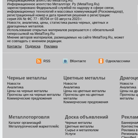
Информационное агентство MetalTorg.Ru
.
Информационное агентство Металлторг. Ру (MetalTorg.Ru)
зарегистрировано Федеральной службой по надзору в сфере связи,
информационных технологий и массовых коммуникаций (Роскомнадзор),
регистрационный номер и дата принятия решения о регистрации:
серия ИА № ФС 77 - 85704 от 03 августа 2023 г.
Новости, аналитика, цены, статистика рынка черных, цветных и
драгоценных металлов.
Использование открытых материалов разрешается с обязательной
гиперссылкой на MetalTorg.Ru
Мнение авторов материалов, размещаемых на сайте MetalTorg.Ru, может
не совпадать с мнением редакции.
Контакты
Подписка
Реклама
RSS
ВКонтакте
Одноклассники
Черные металлы
Цветные металлы
Драгоц
Новости
Новости
Новости
Аналитика
Аналитика
Аналитика
Цены на черные металлы
Цены на цветные металлы
Цены на д
Прогнозы цен на черные металлы
Прогнозы цен на цветные
Прогнозы ц
Коммерческие предложения
металлы
металлы
Коммерческие предложения
Металлоторговля
Доска объявлений
Реклам
Каталог организаций
Черные металлы
Баннерная
Металлургический маркетплейс
Цветные металлы
Контекстн
Сырье и металлолом
Реклама в
Услуги
Региональ
Classified