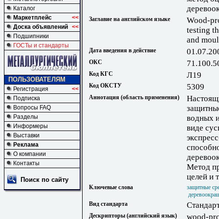
деревоо
Каталог
Маркетплейс
<<
Заглавие на английском языке
Wood-pro
Доска объявлений
<<
testing t
Подшипники
and moul
ГОСТы и стандарты
Дата введения в действие
01.07.20
ОКС
71.100.5
Код КГС
Л19
ПОЛЬЗОВАТЕЛЯМ
Код ОКСТУ
5309
Регистрация
<<
Аннотация (область применения)
Настоящи
Подписка
защитные
Вопросы FAQ
Разделы
водных и
Информеры
виде сус
Выставки
экспрес
Реклама
способн
О компании
деревоо
Контакты
Метод пр
целей и 
Поиск по сайту
Ключевые слова
защитные ср
деревоокра
Вид стандарта
Стандарт
Дескрипторы (английский язык)
wood-pro