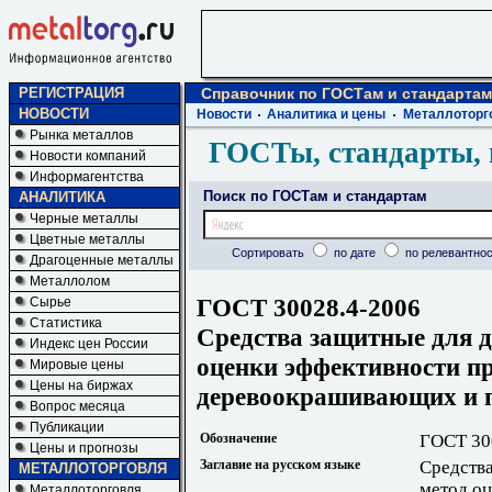
РЕГИСТРАЦИЯ
Справочник по ГОСТам и стандартам
НОВОСТИ
Новости
Аналитика и цены
Металлоторг
Рынка металлов
ГОСТы, стандарты, 
Новости компаний
Информагентства
Поиск по ГОСТам и стандартам
АНАЛИТИКА
Черные металлы
Цветные металлы
Сортировать
по дате
по релевантнос
Драгоценные металлы
Металлолом
ГОСТ 30028.4-2006
Сырье
Статистика
Средства защитные для д
Индекс цен России
оценки эффективности п
Мировые цены
Цены на биржах
деревоокрашивающих и п
Вопрос месяца
Публикации
Обозначение
ГОСТ 30
Цены и прогнозы
Заглавие на русском языке
Средства
МЕТАЛЛОТОРГОВЛЯ
метод оц
Металлоторговля