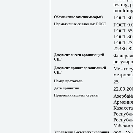
testing, 
moulding
Обозначение заменяемого(ых)
ГОСТ 30
Нормативные ссылки на: ГОСТ
ГОСТ 9.
ГОСТ 55
ГОСТ 80
ГОСТ 23
25336-8
Документ внесен организацией
Федераль
СНГ
регулир
Документ принят организацией
Межгосу
СНГ
метроло
Номер протокола
25
Дата принятия
22.09.20
Присоединившиеся страны
Азербай
Армения;
Казахста
Республи
Республи
Узбекист
Управление Ростехрегулирования
000 - Уп