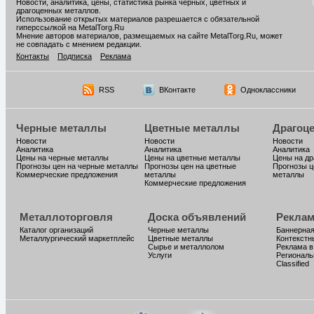
Новости, аналитика, цены, статистика рынка черных, цветных и
драгоценных металлов.
Использование открытых материалов разрешается с обязательной
гиперссылкой на MetalTorg.Ru
Мнение авторов материалов, размещаемых на сайте MetalTorg.Ru, может
не совпадать с мнением редакции.
Контакты
Подписка
Реклама
RSS
ВКонтакте
Одноклассники
Черные металлы
Цветные металлы
Драгоц
Новости
Новости
Новости
Аналитика
Аналитика
Аналитика
Цены на черные металлы
Цены на цветные металлы
Цены на д
Прогнозы цен на черные металлы
Прогнозы цен на цветные
Прогнозы ц
Коммерческие предложения
металлы
металлы
Коммерческие предложения
Металлоторговля
Доска объявлений
Реклам
Каталог организаций
Черные металлы
Баннерная
Металлургический маркетплейс
Цветные металлы
Контекстн
Сырье и металлолом
Реклама в
Услуги
Региональ
Classified