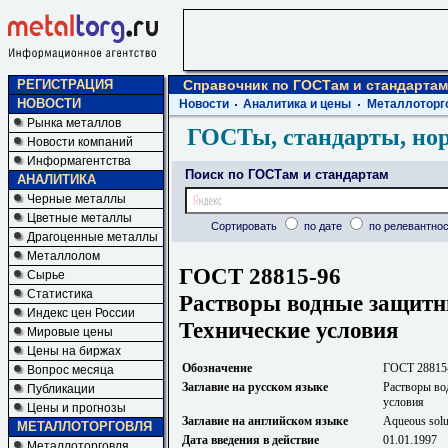
РЕГИСТРАЦИЯ
Справочник по ГОСТам и стандартам
НОВОСТИ
Новости
Аналитика и цены
Металлоторг
Рынка металлов
ГОСТы, стандарты, но
Новости компаний
Информагентства
Поиск по ГОСТам и стандартам
АНАЛИТИКА
Черные металлы
Цветные металлы
Сортировать
по дате
по релевантнос
Драгоценные металлы
Металлолом
ГОСТ 28815-96
Сырье
Статистика
Растворы водные защитны
Индекс цен России
Технические условия
Мировые цены
Цены на биржах
Обозначение
ГОСТ 28815
Вопрос месяца
Заглавие на русском языке
Растворы во
Публикации
условия
Цены и прогнозы
Заглавие на английском языке
Aqueous solut
МЕТАЛЛОТОРГОВЛЯ
Дата введения в действие
01.01.1997
Металлоторговля