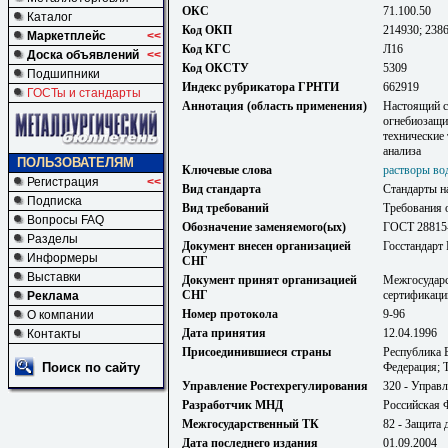
ОКС
71.100.50
Каталог
Код ОКП
214930; 238
Маркетплейс
<<
Код КГС
Л16
Доска объявлений
<<
Код ОКСТУ
5309
Подшипники
Индекс рубрикатора ГРНТИ
662919
ГОСТы и стандарты
Аннотация (область применения)
Настоящий с
огнебиозащи
технические 
анализа
ПОЛЬЗОВАТЕЛЯМ
Ключевые слова
растворы во
Регистрация
<<
Вид стандарта
Стандарты н
Подписка
Вид требований
Требования 
Вопросы FAQ
Обозначение заменяемого(ых)
ГОСТ 28815
Разделы
Документ внесен организацией
Госстандарт
Информеры
СНГ
Выставки
Документ принят организацией
Межгосударс
СНГ
сертификаци
Реклама
Номер протокола
9-96
О компании
Дата принятия
12.04.1996
Контакты
Присоединившиеся страны
Республика 
Поиск по сайту
Федерация; 
Управление Ростехрегулирования
320 - Управл
Разработчик МНД
Российская 
Межгосударственный ТК
82 - Защита
Дата последнего издания
01.09.2004