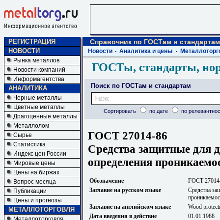
РЕГИСТРАЦИЯ
Справочник по ГОСТам и стандартам
НОВОСТИ
Новости
Аналитика и цены
Металлоторг
Рынка металлов
ГОСТы, стандарты, но
Новости компаний
Информагентства
Поиск по ГОСТам и стандартам
АНАЛИТИКА
Черные металлы
Цветные металлы
Сортировать
по дате
по релевантнос
Драгоценные металлы
Металлолом
ГОСТ 27014-86
Сырье
Статистика
Средства защитные для 
Индекс цен России
определения проникаемос
Мировые цены
Цены на биржах
Обозначение
ГОСТ 27014
Вопрос месяца
Заглавие на русском языке
Средства за
Публикации
проникаемос
Цены и прогнозы
Заглавие на английском языке
Wood protect
МЕТАЛЛОТОРГОВЛЯ
Дата введения в действие
01.01.1988
Металлоторговля