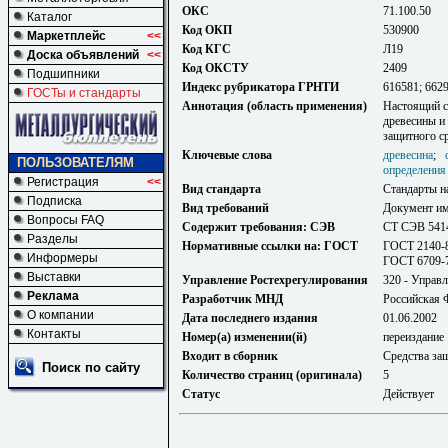
ОКС
71.100.50
Каталог
Код ОКП
530900
Маркетплейс
<<
Код КГС
Л19
Доска объявлений
<<
Код ОКСТУ
2409
Подшипники
Индекс рубрикатора ГРНТИ
616581; 662
ГОСТы и стандарты
Аннотация (область применения)
Настоящий с
древесины и
защитного ср
Ключевые слова
древесина
;
ПОЛЬЗОВАТЕЛЯМ
определения
Регистрация
<<
Вид стандарта
Стандарты н
Подписка
Вид требований
Документ им
Вопросы FAQ
Содержит требования: СЭВ
CT CЭB 541
Разделы
Нормативные ссылки на: ГОСТ
ГОСТ 2140-8
Информеры
ГОСТ 6709-
Выставки
Управление Ростехрегулирования
320 - Управл
Реклама
Разработчик МНД
Российская 
О компании
Дата последнего издания
01.06.2002
Контакты
Номер(а) изменении(й)
переиздание
Входит в сборник
Средства за
Поиск по сайту
Количество страниц (оригинала)
5
Статус
Действует