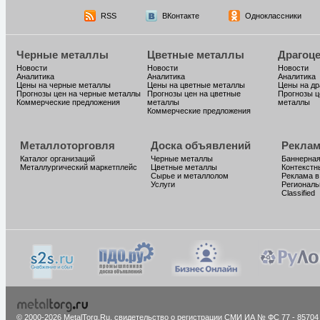
RSS
ВКонтакте
Одноклассники
Черные металлы
Цветные металлы
Драгоц
Новости
Новости
Новости
Аналитика
Аналитика
Аналитика
Цены на черные металлы
Цены на цветные металлы
Цены на д
Прогнозы цен на черные металлы
Прогнозы цен на цветные
Прогнозы ц
Коммерческие предложения
металлы
металлы
Коммерческие предложения
Металлоторговля
Доска объявлений
Реклам
Каталог организаций
Черные металлы
Баннерная
Металлургический маркетплейс
Цветные металлы
Контекстн
Сырье и металлолом
Реклама в
Услуги
Региональ
Classified
© 2000-2026 MetalTorg.Ru,
cвидетельство о регистрации СМИ ИА № ФС 77 - 85704