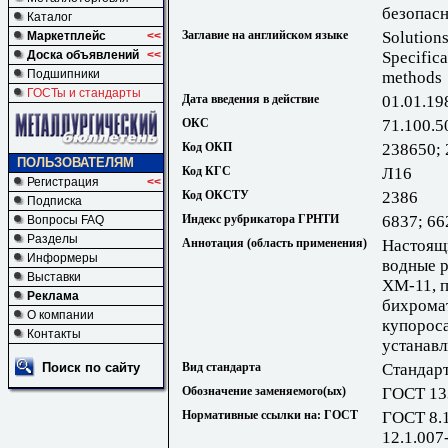
безопасн
Каталог
Заглавие на английском языке
Solution
Маркетплейс
<<
Доска объявлений
<<
Specifica
Подшипники
methods
ГОСТы и стандарты
Дата введения в действие
01.01.19
ОКС
71.100.5
Код ОКП
238650;
ПОЛЬЗОВАТЕЛЯМ
Код КГС
Л16
Регистрация
<<
Код ОКСТУ
2386
Подписка
Индекс рубрикатора ГРНТИ
6837; 66
Вопросы FAQ
Разделы
Аннотация (область применения)
Настоящи
Информеры
водные р
Выставки
ХМ-11, 
Реклама
бихромат
О компании
купороса
Контакты
устанавл
Поиск по сайту
Вид стандарта
Стандарт
Обозначение заменяемого(ых)
ГОСТ 13
Нормативные ссылки на: ГОСТ
ГОСТ 8.
12.1.007