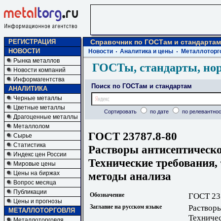
РЕГИСТРАЦИЯ
Справочник по ГОСТам и стандартам
НОВОСТИ
Новости
Аналитика и цены
Металлоторг
Рынка металлов
ГОСТы, стандарты, но
Новости компаний
Информагентства
Поиск по ГОСТам и стандартам
АНАЛИТИКА
Черные металлы
Цветные металлы
Сортировать
по дате
по релевантнос
Драгоценные металлы
Металлолом
ГОСТ 23787.8-80
Сырье
Статистика
Растворы антисептическо
Индекс цен России
Технические требования, 
Мировые цены
методы анализа
Цены на биржах
Вопрос месяца
Публикации
Обозначение
ГОСТ 23
Цены и прогнозы
Заглавие на русском языке
Растворы
МЕТАЛЛОТОРГОВЛЯ
Техничес
Металлоторговля