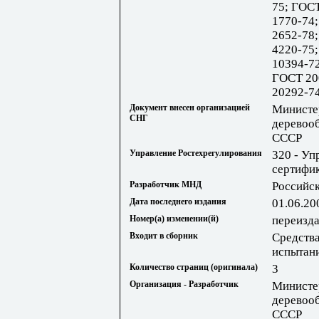
75; ГОСТ
1770-74
2652-78
4220-75
10394-72
ГОСТ 20
20292-7
Документ внесен организацией
Министе
СНГ
деревоо
СССР
Управление Ростехрегулирования
320 - Уп
сертифик
Разработчик МНД
Российс
Дата последнего издания
01.06.20
Номер(а) изменении(й)
переизда
Входит в сборник
Средств
испытан
Количество страниц (оригинала)
3
Организация - Разработчик
Министе
деревоо
СССР