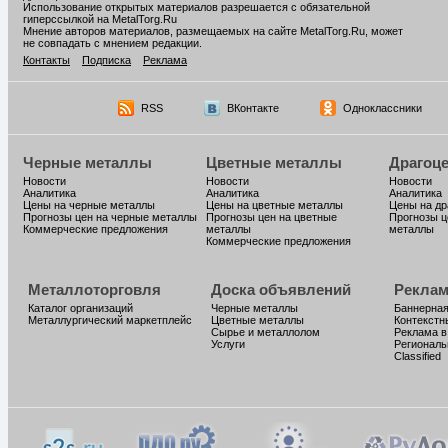
Использование открытых материалов разрешается с обязательной
гиперссылкой на MetalTorg.Ru
Мнение авторов материалов, размещаемых на сайте MetalTorg.Ru, может
не совпадать с мнением редакции.
Контакты
Подписка
Реклама
RSS
ВКонтакте
Одноклассники
Черные металлы
Цветные металлы
Драгоц
Новости
Новости
Новости
Аналитика
Аналитика
Аналитика
Цены на черные металлы
Цены на цветные металлы
Цены на д
Прогнозы цен на черные металлы
Прогнозы цен на цветные
Прогнозы ц
Коммерческие предложения
металлы
металлы
Коммерческие предложения
Металлоторговля
Доска объявлений
Реклам
Каталог организаций
Черные металлы
Баннерная
Металлургический маркетплейс
Цветные металлы
Контекстн
Сырье и металлолом
Реклама в
Услуги
Региональ
Classified