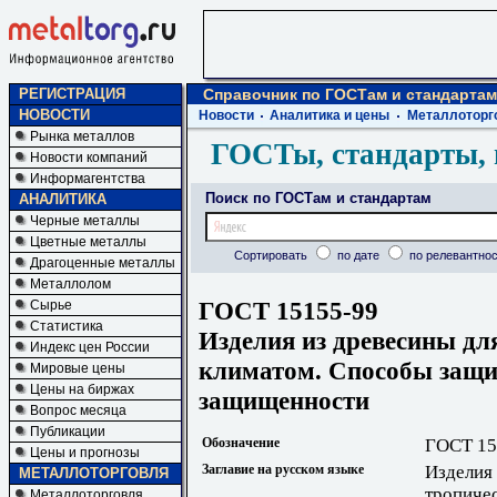
РЕГИСТРАЦИЯ
Справочник по ГОСТам и стандартам
НОВОСТИ
Новости
Аналитика и цены
Металлоторг
Рынка металлов
ГОСТы, стандарты, 
Новости компаний
Информагентства
Поиск по ГОСТам и стандартам
АНАЛИТИКА
Черные металлы
Цветные металлы
Сортировать
по дате
по релевантнос
Драгоценные металлы
Металлолом
ГОСТ 15155-99
Сырье
Статистика
Изделия из древесины дл
Индекс цен России
климатом. Способы защ
Мировые цены
Цены на биржах
защищенности
Вопрос месяца
Публикации
Обозначение
ГОСТ 15
Цены и прогнозы
Заглавие на русском языке
Изделия 
МЕТАЛЛОТОРГОВЛЯ
тропиче
Металлоторговля