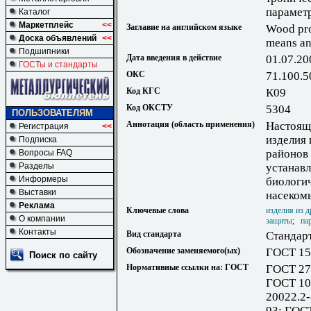
парамет
Каталог
Маркетплейс
<<
Заглавие на английском языке
Wood prod
Доска объявлений
<<
means an
Подшипники
Дата введения в действие
01.07.20
ГОСТы и стандарты
ОКС
71.100.5
Код КГС
К09
Код ОКСТУ
5304
ПОЛЬЗОВАТЕЛЯМ
Аннотация (область применения)
Настоящ
Регистрация
<<
изделия 
Подписка
районов 
Вопросы FAQ
Разделы
устанавл
Информеры
биологи
Выставки
насеком
Реклама
Ключевые слова
изделия из 
О компании
защиты
;
па
Контакты
Вид стандарта
Стандар
Обозначение заменяемого(ых)
ГОСТ 15
Поиск по сайту
Нормативные ссылки на: ГОСТ
ГОСТ 27
ГОСТ 10
20022.2-
93; ГОС