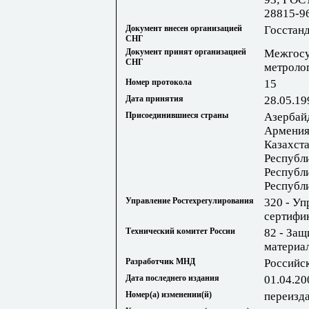
28815-9
Документ внесен организацией
Госстан
СНГ
Документ принят организацией
Межгосу
СНГ
метроло
Номер протокола
15
Дата принятия
28.05.19
Присоединившиеся страны
Азербай
Армения
Казахста
Республ
Республ
Республ
Управление Ростехрегулирования
320 - Уп
сертифи
Технический комитет России
82 - Защ
материа
Разработчик МНД
Российс
Дата последнего издания
01.04.20
Номер(а) изменении(й)
переизд