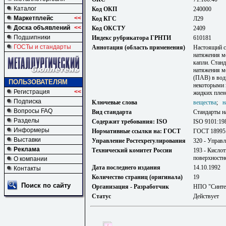
Каталог
Код ОКП
240000
Маркетплейс
<<
Код КГС
Л29
Доска объявлений
<<
Код ОКСТУ
2409
Подшипники
Индекс рубрикатора ГРНТИ
610181
ГОСТы и стандарты
Аннотация (область применения)
Настоящий с
натяжения м
капли. Стан
натяжения м
(ПАВ) в вод
ПОЛЬЗОВАТЕЛЯМ
некоторыми 
Регистрация
<<
жидких плен
Подписка
Ключевые слова
вещества
;
н
Вопросы FAQ
Вид стандарта
Стандарты н
Разделы
Содержит требования: ISO
ISO 9101:19
Информеры
Нормативные ссылки на: ГОСТ
ГОСТ 18995.
Выставки
Управление Ростехрегулирования
320 - Управл
Реклама
Технический комитет России
193 - Кисло
поверхностн
О компании
Дата последнего издания
14.10.1992
Контакты
Количество страниц (оригинала)
19
Поиск по сайту
Организация - Разработчик
НПО "Синте
Статус
Действует