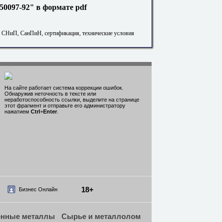
0097-92" в формате pdf
. СНиП, СанПиН, сертификация, технические условия
На сайте работает система коррекции ошибок.
Обнаружив неточность в тексте или
неработоспособность ссылки, выделите на странице
этот фрагмент и отправьте его администратору
нажатием
Ctrl
+
Enter
.
18+
Бизнес Онлайн
енные металлы
Сырье и металлолом