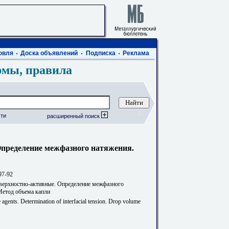
овля
Доска объявлений
Подписка
Реклама
рмы, правила
ти
расширенный поиск
Определение межфазного натяжения.
97-92
верхностно-активные. Определение межфазного
Метод объема капли
e agents. Determination of interfacial tension. Drop volume