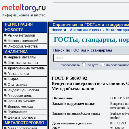
РЕГИСТРАЦИЯ
Справочник по ГОСТам и стандартам
НОВОСТИ
Новости
Аналитика и цены
Металлоторг
Рынка металлов
ГОСТы, стандарты, но
Новости компаний
Информагентства
Поиск по ГОСТам и стандартам
АНАЛИТИКА
Черные металлы
Цветные металлы
Сортировать
по дате
по релевантнос
Драгоценные металлы
Металлолом
ГОСТ Р 50097-92
Сырье
Вещества поверхностно-активные. 
Статистика
Метод объема капли
Индекс цен России
Мировые цены
Обозначение
ГОСТ Р 500
Цены на биржах
Заглавие на русском языке
Вещества по
Вопрос месяца
натяжения. 
Публикации
Заглавие на английском языке
Surface activ
Цены и прогнозы
method
МЕТАЛЛОТОРГОВЛЯ
Дата введения в действие
01.07.1993
Металлоторговля
ОКС
71.100.40