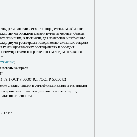
тандарт устанавливает метод определения межфазного
ежду двумя жидкими фазами путем измерения объема
дарт применим, в частности, для измерения межфазного
ежду двумя растворами поверхностно-активных веществ
ных или органических растворителях и обладает
преимуществами по сравнению с методом натяжения
ок
атяжение
;
а методы контроля
87
1-73; ГОСТ Р 50003-92; ГОСТ Р 50050-92
ение стандартизации и сертификации сырья и материалов
ты жирные синтетические, высшие жирные спирты,
о-активные вещества
з ПАВ"