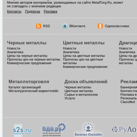
Мнение авторов материалов, размещаемых на сайте MetalTorg.Ru, может
не совпадать с мнением редакции.
Контакты
Подписка
Реклама
RSS
ВКонтакте
Одноклассники
Черные металлы
Цветные металлы
Драгоц
Новости
Новости
Новости
Аналитика
Аналитика
Аналитика
Цены на черные металлы
Цены на цветные металлы
Цены на д
Прогнозы цен на черные металлы
Прогнозы цен на цветные
Прогнозы ц
Коммерческие предложения
металлы
металлы
Коммерческие предложения
Металлоторговля
Доска объявлений
Реклам
Каталог организаций
Черные металлы
Баннерная
Металлургический маркетплейс
Цветные металлы
Контекстн
Сырье и металлолом
Реклама в
Услуги
Региональ
Classified