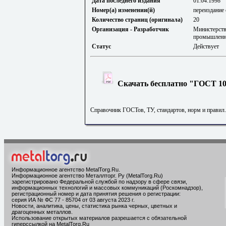
Дата последнего издания
01.04.1998
Номер(а) изменении(й)
переиздание 
Количество страниц (оригинала)
20
Организация - Разработчик
Министерств
промышленн
Статус
Действует
Скачать бесплатно "ГОСТ 100
Справочник ГОСТов, ТУ, стандартов, норм и правил
Информационное агентство MetalTorg.Ru
.
Информационное агентство Металлторг. Ру (MetalTorg.Ru)
зарегистрировано Федеральной службой по надзору в сфере связи,
информационных технологий и массовых коммуникаций (Роскомнадзор),
регистрационный номер и дата принятия решения о регистрации:
серия ИА № ФС 77 - 85704 от 03 августа 2023 г.
Новости, аналитика, цены, статистика рынка черных, цветных и
драгоценных металлов.
Использование открытых материалов разрешается с обязательной
гиперссылкой на MetalTorg.Ru