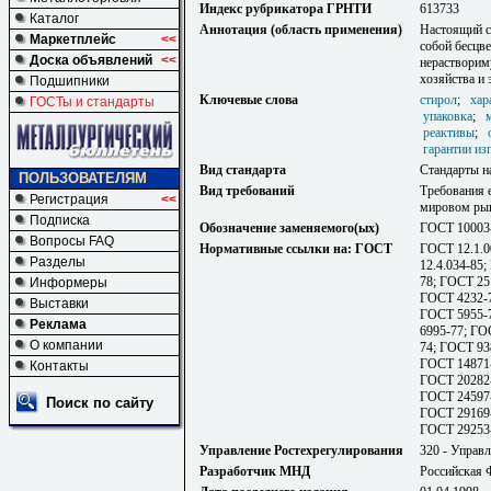
Индекс рубрикатора ГРНТИ
613733
Каталог
Аннотация (область применения)
Настоящий с
Маркетплейс
<<
собой бесцв
Доска объявлений
<<
нерастворим
хозяйства и 
Подшипники
Ключевые слова
стирол
;
хар
ГОСТы и стандарты
упаковка
;
реактивы
;
гарантии из
Вид стандарта
Стандарты н
ПОЛЬЗОВАТЕЛЯМ
Вид требований
Требования 
Регистрация
<<
мировом рын
Подписка
Обозначение заменяемого(ых)
ГОСТ 10003
Вопросы FAQ
Нормативные ссылки на: ГОСТ
ГОСТ 12.1.0
Разделы
12.4.034-85
78; ГОСТ 25
Информеры
ГОСТ 4232-7
Выставки
ГОСТ 5955-7
Реклама
6995-77; ГО
О компании
74; ГОСТ 93
ГОСТ 14871-
Контакты
ГОСТ 20282-
ГОСТ 24597-
Поиск по сайту
ГОСТ 29169-
ГОСТ 29253
Управление Ростехрегулирования
320 - Управл
Разработчик МНД
Российская 