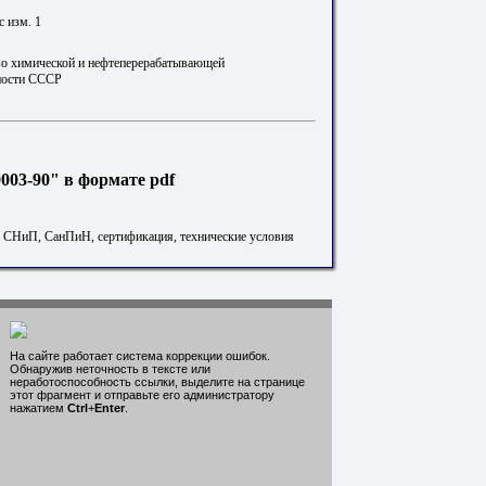
с изм. 1
о химической и нефтеперерабатывающей
ости СССР
03-90" в формате pdf
. СНиП, СанПиН, сертификация, технические условия
На сайте работает система коррекции ошибок.
Обнаружив неточность в тексте или
неработоспособность ссылки, выделите на странице
этот фрагмент и отправьте его администратору
нажатием
Ctrl
+
Enter
.