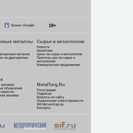
18+
Бизнес Онлайн
енные металлы
Сырье и металлолом
Новости
Аналитика
рагоценные металлы
Цены на сырье и металлолом
ен на драгоценные
Прогнозы цен на сырье и
металлолом
Коммерческие предложения
а
MetalTorg.Ru
 реклама
ые объявления
Регистрация
 новостях
Подписка
ная реклама
Вопросы по сайту
Ограничение ответственности
ИА Металлторг.ру
Контакты