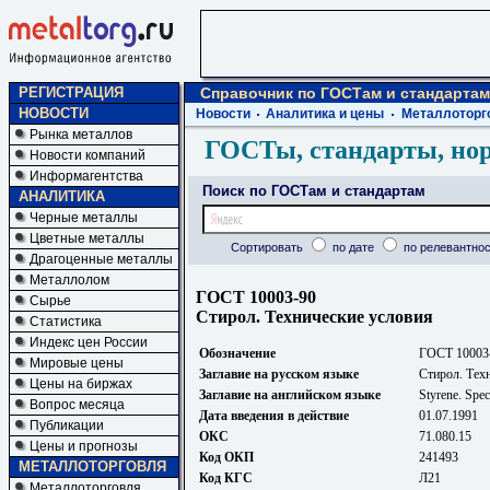
РЕГИСТРАЦИЯ
Справочник по ГОСТам и стандартам
НОВОСТИ
Новости
Аналитика и цены
Металлоторг
Рынка металлов
ГОСТы, стандарты, но
Новости компаний
Информагентства
Поиск по ГОСТам и стандартам
АНАЛИТИКА
Черные металлы
Цветные металлы
Сортировать
по дате
по релевантнос
Драгоценные металлы
Металлолом
ГОСТ 10003-90
Сырье
Стирол. Технические условия
Статистика
Индекс цен России
Обозначение
ГОСТ 10003
Мировые цены
Заглавие на русском языке
Стирол. Тех
Цены на биржах
Заглавие на английском языке
Styrene. Spec
Вопрос месяца
Дата введения в действие
01.07.1991
Публикации
ОКС
71.080.15
Цены и прогнозы
Код ОКП
241493
МЕТАЛЛОТОРГОВЛЯ
Код КГС
Л21
Металлоторговля