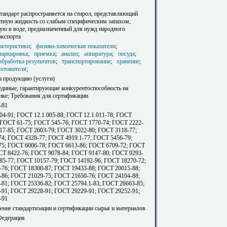
тандарт распространяется на стирол, представляющий
етную жидкость со слабым специфическим запахом,
ую в воде, предназначенный для нужд народного
экспорта
актеристики
;
физико-химические показатели
;
маркировка
;
приемка
;
анализ
;
аппаратура
;
посуда
;
обработка результатов
;
транспортирование
;
хранение
;
готовителя
;
а продукцию (услуги)
единые, гарантирующие конкурентоспособность на
ке; Требования для сертификации
-81
04-91; ГОСТ 12.1.005-88; ГОСТ 12.1.011-78; ГОСТ
; ГОСТ 61-75; ГОСТ 545-76; ГОСТ 1770-74; ГОСТ 2222-
17-85; ГОСТ 2603-79; ГОСТ 3022-80; ГОСТ 3118-77;
4; ГОСТ 4328-77; ГОСТ 4919.1-77; ГОСТ 5456-79;
5; ГОСТ 6006-78; ГОСТ 6613-86; ГОСТ 6709-72; ГОСТ
СТ 8422-76; ГОСТ 9078-84; ГОСТ 9147-80; ГОСТ 9293-
85-77; ГОСТ 10157-79; ГОСТ 14192-96; ГОСТ 18270-72;
76; ГОСТ 18300-87; ГОСТ 19433-88; ГОСТ 20015-88;
86; ГОСТ 21029-75; ГОСТ 21650-76; ГОСТ 24104-88;
81; ГОСТ 25336-82; ГОСТ 25794.1-83; ГОСТ 26663-85;
91; ГОСТ 29228-91; ГОСТ 29229-91; ГОСТ 29252-91;
-91
ение стандартизации и сертификации сырья и материалов
Федерация