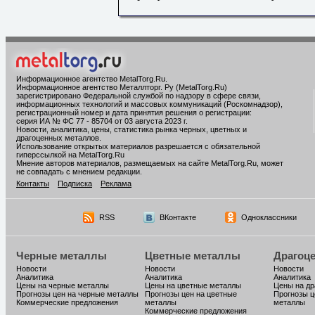
Информационное агентство MetalTorg.Ru
.
Информационное агентство Металлторг. Ру (MetalTorg.Ru)
зарегистрировано Федеральной службой по надзору в сфере связи,
информационных технологий и массовых коммуникаций (Роскомнадзор),
регистрационный номер и дата принятия решения о регистрации:
серия ИА № ФС 77 - 85704 от 03 августа 2023 г.
Новости, аналитика, цены, статистика рынка черных, цветных и
драгоценных металлов.
Использование открытых материалов разрешается с обязательной
гиперссылкой на MetalTorg.Ru
Мнение авторов материалов, размещаемых на сайте MetalTorg.Ru, может
не совпадать с мнением редакции.
Контакты
Подписка
Реклама
RSS
ВКонтакте
Одноклассники
Черные металлы
Цветные металлы
Драгоц
Новости
Новости
Новости
Аналитика
Аналитика
Аналитика
Цены на черные металлы
Цены на цветные металлы
Цены на д
Прогнозы цен на черные металлы
Прогнозы цен на цветные
Прогнозы ц
Коммерческие предложения
металлы
металлы
Коммерческие предложения