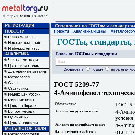
РЕГИСТРАЦИЯ
Справочник по ГОСТам и стандартам
НОВОСТИ
Новости
Аналитика и цены
Металлоторг
Рынка металлов
ГОСТы, стандарты, 
Новости компаний
Информагентства
Поиск по ГОСТам и стандартам
АНАЛИТИКА
Черные металлы
Цветные металлы
Сортировать
по дате
по релевантнос
Драгоценные металлы
Металлолом
ГОСТ 5209-77
Сырье
Статистика
4-Аминофенол технически
Индекс цен России
Мировые цены
Обозначение
ГОСТ 52
Цены на биржах
Заглавие на русском языке
4-Амино
Вопрос месяца
Публикации
условия
Цены и прогнозы
Заглавие на английском языке
4-Aminop
МЕТАЛЛОТОРГОВЛЯ
Дата введения в действие
01.01.19
Металлоторговля