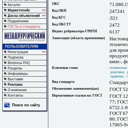
ОКС
71.080.1
Каталог
Маркетплейс
<<
Код ОКП
247241
Доска объявлений
<<
Код КГС
Л21
Подшипники
Код ОКСТУ
2472
ГОСТы и стандарты
Индекс рубрикатора ГРНТИ
6137
Аннотация (область применения)
Настоящ
техниче
ПОЛЬЗОВАТЕЛЯМ
для про
Регистрация
<<
продукто
Подписка
кино-, ф
Вопросы FAQ
Ключевые слова
технические
Разделы
реактивы
;
Информеры
хранение
;
Выставки
Вид стандарта
Стандар
Реклама
Обозначение заменяемого(ых)
ГОСТ 52
О компании
Контакты
Нормативные ссылки на: ГОСТ
ГОСТ 12
77; ГОС
Поиск по сайту
6732.1-8
ГОСТ 67
80; ГОС
17065-9