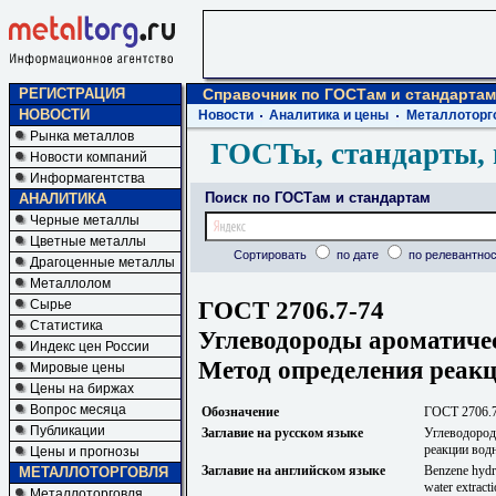
РЕГИСТРАЦИЯ
Справочник по ГОСТам и стандартам
НОВОСТИ
Новости
Аналитика и цены
Металлоторг
Рынка металлов
ГОСТы, стандарты, 
Новости компаний
Информагентства
Поиск по ГОСТам и стандартам
АНАЛИТИКА
Черные металлы
Цветные металлы
Сортировать
по дате
по релевантнос
Драгоценные металлы
Металлолом
ГОСТ 2706.7-74
Сырье
Статистика
Углеводороды ароматичес
Индекс цен России
Метод определения реак
Мировые цены
Цены на биржах
Вопрос месяца
Обозначение
ГОСТ 2706.
Публикации
Заглавие на русском языке
Углеводород
реакции вод
Цены и прогнозы
Заглавие на английском языке
Benzene hydro
МЕТАЛЛОТОРГОВЛЯ
water extracti
Металлоторговля