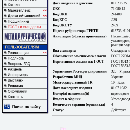
Дата введения в действие
01.07.1975
Каталог
ОКС
71.080.15
Маркетплейс
<<
Код ОКП
241400
Доска объявлений
<<
Код КГС
Л39
Подшипники
Код ОКСТУ
2409
ГОСТы и стандарты
Индекс рубрикатора ГРНТИ
613733; 610
Аннотация (область применения)
Настоящий с
углеводород
реакции вод
ПОЛЬЗОВАТЕЛЯМ
Вид стандарта
Стандарты н
Регистрация
<<
Обозначение заменяемого в части
ГОСТ 2706-63
Подписка
Нормативные ссылки на: ГОСТ
ГОСТ 8613-7
Вопросы FAQ
ГОСТ 5853-5
Разделы
Управление Ростехрегулирования
320 - Управл
Информеры
Разработчик МНД
Украина
Выставки
Межгосударственный ТК
10 - Кокс
Реклама
Дата последнего издания
01.07.1982
О компании
Номер(а) изменении(й)
переиздание 
Контакты
Входит в сборник
Углеводород
Количество страниц (оригинала)
4
Поиск по сайту
Статус
Действует