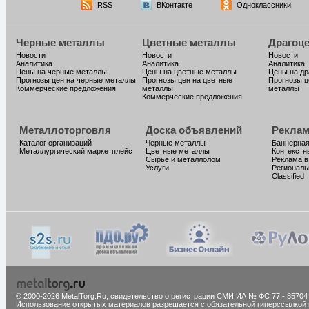
RSS
ВКонтакте
Одноклассники
Черные металлы
Цветные металлы
Драгоц
Новости
Новости
Новости
Аналитика
Аналитика
Аналитика
Цены на черные металлы
Цены на цветные металлы
Цены на д
Прогнозы цен на черные металлы
Прогнозы цен на цветные
Прогнозы ц
Коммерческие предложения
металлы
металлы
Коммерческие предложения
Металлоторговля
Доска объявлений
Реклам
Каталог организаций
Черные металлы
Баннерная
Металлургический маркетплейс
Цветные металлы
Контекстн
Сырье и металлолом
Реклама в
Услуги
Региональ
Classified
© 2000-2026 MetalTorg.Ru,
cвидетельство о регистрации СМИ ИА № ФС 77 - 85704
Использование открытых материалов разрешается с обязательной гиперссылкой 