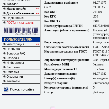
Дата введения в действие
01.07.1975
Каталог
ОКС
71.080.15
Маркетплейс
<<
Код ОКП
241400
Доска объявлений
<<
Код КГС
Л39
Подшипники
Код ОКСТУ
2409
ГОСТы и стандарты
Индекс рубрикатора ГРНТИ
613733; 610
Аннотация (область применения)
Настоящий с
углеводород
содержания 
ПОЛЬЗОВАТЕЛЯМ
Вид стандарта
Стандарты н
Регистрация
<<
Обозначение заменяемого в части
ГОСТ 2706-63
Подписка
Нормативные ссылки на: ГОСТ
ГОСТ 8613-7
Вопросы FAQ
ГОСТ 4460-7
Разделы
Управление Ростехрегулирования
320 - Управл
Информеры
Разработчик МНД
Украина
Выставки
Межгосударственный ТК
10 - Кокс
Реклама
Дата последнего издания
01.07.1982
О компании
Номер(а) изменении(й)
переиздание 
Контакты
Входит в сборник
Углеводород
Количество страниц (оригинала)
5
Поиск по сайту
Статус
Действует