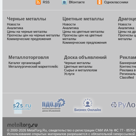
RSS
ВКонтакте
Одноклассники
Черные металлы
Цветные металлы
Драгоц
Новости
Новости
Новости
Аналитика
Аналитика
Аналитика
Цены на черные металлы
Цены на цветные металлы
Цены на д
Прогнозы цен на черные металлы
Прогнозы цен на цветные
Прогнозы ц
Коммерческие предложения
металлы
металлы
Коммерческие предложения
Металлоторговля
Доска объявлений
Реклам
Каталог организаций
Черные металлы
Баннерная
Металлургический маркетплейс
Цветные металлы
Контекстн
Сырье и металлолом
Реклама в
Услуги
Региональ
Classified
© 2000-2026 MetalTorg.Ru,
cвидетельство о регистрации СМИ ИА № ФС 77 - 85704
Использование открытых материалов разрешается с обязательной гиперссылкой 