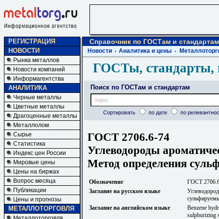
РЕГИСТРАЦИЯ
Справочник по ГОСТам и стандартам
НОВОСТИ
Новости
Аналитика и цены
Металлоторг
Рынка металлов
ГОСТы, стандарты, 
Новости компаний
Информагентства
Поиск по ГОСТам и стандартам
АНАЛИТИКА
Черные металлы
Цветные металлы
Сортировать
по дате
по релевантнос
Драгоценные металлы
Металлолом
ГОСТ 2706.6-74
Сырье
Статистика
Углеводороды ароматичес
Индекс цен России
Метод определения суль
Мировые цены
Цены на биржах
Вопрос месяца
Обозначение
ГОСТ 2706.
Публикации
Заглавие на русском языке
Углеводород
сульфируемы
Цены и прогнозы
Заглавие на английском языке
Benzene hydro
МЕТАЛЛОТОРГОВЛЯ
sulphurizing 
Металлоторговля