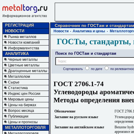
РЕГИСТРАЦИЯ
Справочник по ГОСТам и стандартам
НОВОСТИ
Новости
Аналитика и цены
Металлоторг
Рынка металлов
ГОСТы, стандарты, 
Новости компаний
Информагентства
Поиск по ГОСТам и стандартам
АНАЛИТИКА
Черные металлы
Цветные металлы
Сортировать
по дате
по релевантнос
Драгоценные металлы
Металлолом
ГОСТ 2706.1-74
Сырье
Статистика
Углеводороды ароматичес
Индекс цен России
Методы определения внеш
Мировые цены
Цены на биржах
Вопрос месяца
Обозначение
ГОСТ 2706.
Публикации
Заглавие на русском языке
Углеводород
определения
Цены и прогнозы
Заглавие на английском языке
Benzene hydro
МЕТАЛЛОТОРГОВЛЯ
appearance an
Металлоторговля