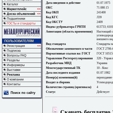
Дата введения в действие
01.07.1975
Каталог
ОКС
71.080.15
Маркетплейс
<<
Код ОКП
241400
Доска объявлений
<<
Код КГС
Л39
Подшипники
Код ОКСТУ
2409
ГОСТы и стандарты
Индекс рубрикатора ГРНТИ
613733; 610
Аннотация (область применения)
Настоящий с
углеводород
внешнего вид
ПОЛЬЗОВАТЕЛЯМ
Вид стандарта
Стандарты н
Регистрация
<<
Обозначение заменяемого в части
ГОСТ 2706-63
Подписка
Нормативные ссылки на: ГОСТ
ГОСТ 10515-
Вопросы FAQ
Управление Ростехрегулирования
320 - Управл
Разделы
Разработчик МНД
Украина
Информеры
Межгосударственный ТК
10 - Кокс
Выставки
Дата последнего издания
01.07.1982
Реклама
Номер(а) изменении(й)
переиздание 
О компании
Входит в сборник
Углеводород
Контакты
Количество страниц (оригинала)
4
Статус
Действует
Поиск по сайту
Скачать бесплатно 