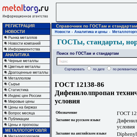
РЕГИСТРАЦИЯ
Справочник по ГОСТам и стандартам
НОВОСТИ
Новости
Аналитика и цены
Металлоторг
Рынка металлов
ГОСТы, стандарты, но
Новости компаний
Информагентства
Поиск по ГОСТам и стандартам
АНАЛИТИКА
Черные металлы
Цветные металлы
Сортировать
по дате
по релевантнос
Драгоценные металлы
Металлолом
ГОСТ 12138-86
Сырье
Статистика
Дифенилолпропан технич
Индекс цен России
условия
Мировые цены
Цены на биржах
Обозначение
ГОСТ 12
Вопрос месяца
Публикации
Заглавие на русском языке
Дифенил
Цены и прогнозы
условия
МЕТАЛЛОТОРГОВЛЯ
Заглавие на английском языке
Diphenylo
Металлоторговля