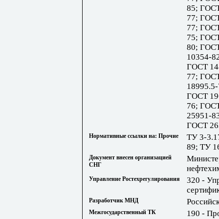
85; ГОС
77; ГОС
77; ГОС
75; ГОС
80; ГОС
10354-8
ГОСТ 14
77; ГОС
18995.5-
ГОСТ 19
76; ГОС
25951-8
ГОСТ 26
Нормативные ссылки на: Прочие
ТУ 3-3.1
89; ТУ 
Документ внесен организацией
Министе
СНГ
нефтехи
Управление Ростехрегулирования
320 - Уп
сертифик
Разработчик МНД
Российс
Межгосударственный ТК
190 - Пр