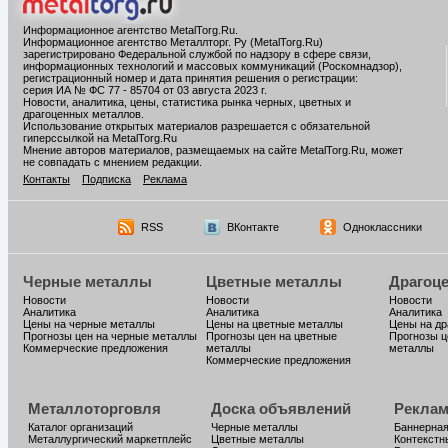
Информационное агентство MetalTorg.Ru
.
Информационное агентство Металлторг. Ру (MetalTorg.Ru)
зарегистрировано Федеральной службой по надзору в сфере связи,
информационных технологий и массовых коммуникаций (Роскомнадзор),
регистрационный номер и дата принятия решения о регистрации:
серия ИА № ФС 77 - 85704 от 03 августа 2023 г.
Новости, аналитика, цены, статистика рынка черных, цветных и
драгоценных металлов.
Использование открытых материалов разрешается с обязательной
гиперссылкой на MetalTorg.Ru
Мнение авторов материалов, размещаемых на сайте MetalTorg.Ru, может
не совпадать с мнением редакции.
Контакты
Подписка
Реклама
RSS
ВКонтакте
Одноклассники
Черные металлы
Цветные металлы
Драгоц
Новости
Новости
Новости
Аналитика
Аналитика
Аналитика
Цены на черные металлы
Цены на цветные металлы
Цены на д
Прогнозы цен на черные металлы
Прогнозы цен на цветные
Прогнозы ц
Коммерческие предложения
металлы
металлы
Коммерческие предложения
Металлоторговля
Доска объявлений
Реклам
Каталог организаций
Черные металлы
Баннерная
Металлургический маркетплейс
Цветные металлы
Контекстн