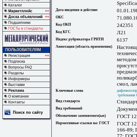
Specifica
Каталог
Дата введения в действие
01.01.19
Маркетплейс
<<
Доска объявлений
<<
ОКС
71.080.1
Подшипники
Код ОКП
242351
ГОСТы и стандарты
Код КГС
Л21
Индекс рубрикатора ГРНТИ
6137
Аннотация (область применения)
Настоящи
ПОЛЬЗОВАТЕЛЯМ
техниче
Регистрация
<<
методом 
Подписка
присутст
Вопросы FAQ
предназн
Разделы
поликарб
Информеры
смол, ла
Выставки
Реклама
Ключевые слова
дифенилолпр
требования 
О компании
Вид стандарта
Стандарт
Контакты
Вид требований
Документ
Поиск по сайту
Обозначение заменяемого(ых)
ГОСТ 12
Нормативные ссылки на: ГОСТ
ГОСТ 12.
166-89; 
77; ГОС