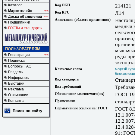
Каталог
Код ОКП
214121
Маркетплейс
<<
Код КГС
Л14
Доска объявлений
<<
Аннотация (область применения)
Настоящи
Подшипники
медный 
ГОСТы и стандарты
сельског
производ
органиче
ПОЛЬЗОВАТЕЛЯМ
мышьяко
Регистрация
<<
руды при
Подписка
экспорта
Вопросы FAQ
Ключевые слова
медный купо
Разделы
безопасности
Информеры
Вид стандарта
Стандарт
Выставки
Вид требований
Требова
Реклама
Обозначение заменяемого(ых)
ГОСТ 19
О компании
Контакты
Примечание
стандарт
Нормативные ссылки на: ГОСТ
ГОСТ 8.3
Поиск по сайту
12.1.007
12.2.007
12.4.028
91; ГОСТ