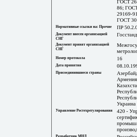
ГОСТ 26
86; ГОС
29169-9
ГОСТ 30
Нормативные ссылки на: Прочие
ПР 50.2.
Документ внесен организацией
Госстан
СНГ
Документ принят организацией
Межгосу
СНГ
метроло
Номер протокола
16
Дата принятия
08.10.19
Присоединившиеся страны
Азербай
Армения;
Казахста
Республи
Республи
Украина
Управление Ростехрегулирования
420 - Уп
сертифик
промышл
произво
Разработчик МНД
Российс