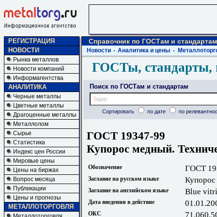
РЕГИСТРАЦИЯ
Справочник по ГОСТам и стандартам
НОВОСТИ
Новости
Аналитика и цены
Металлоторг
Рынка металлов
ГОСТы, стандарты, 
Новости компаний
Информагентства
Поиск по ГОСТам и стандартам
АНАЛИТИКА
Черные металлы
Цветные металлы
Сортировать
по дате
по релевантнос
Драгоценные металлы
Металлолом
ГОСТ 19347-99
Сырье
Статистика
Купорос медный. Техниче
Индекс цен России
Мировые цены
Обозначение
ГОСТ 19
Цены на биржах
Заглавие на русском языке
Купорос
Вопрос месяца
Публикации
Заглавие на английском языке
Blue vitr
Цены и прогнозы
Дата введения в действие
01.01.20
МЕТАЛЛОТОРГОВЛЯ
ОКС
71.060.5
Металлоторговля