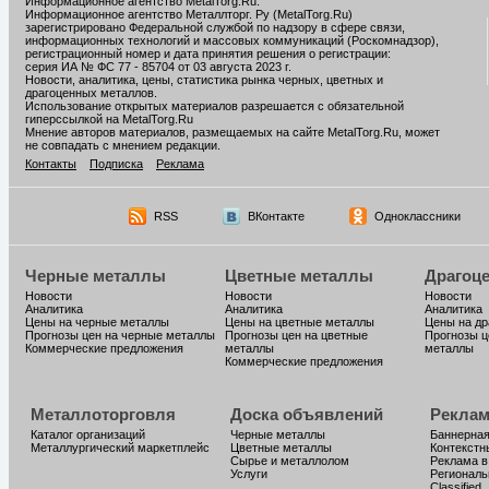
Информационное агентство MetalTorg.Ru
.
Информационное агентство Металлторг. Ру (MetalTorg.Ru)
зарегистрировано Федеральной службой по надзору в сфере связи,
информационных технологий и массовых коммуникаций (Роскомнадзор),
регистрационный номер и дата принятия решения о регистрации:
серия ИА № ФС 77 - 85704 от 03 августа 2023 г.
Новости, аналитика, цены, статистика рынка черных, цветных и
драгоценных металлов.
Использование открытых материалов разрешается с обязательной
гиперссылкой на MetalTorg.Ru
Мнение авторов материалов, размещаемых на сайте MetalTorg.Ru, может
не совпадать с мнением редакции.
Контакты
Подписка
Реклама
RSS
ВКонтакте
Одноклассники
Черные металлы
Цветные металлы
Драгоц
Новости
Новости
Новости
Аналитика
Аналитика
Аналитика
Цены на черные металлы
Цены на цветные металлы
Цены на д
Прогнозы цен на черные металлы
Прогнозы цен на цветные
Прогнозы ц
Коммерческие предложения
металлы
металлы
Коммерческие предложения
Металлоторговля
Доска объявлений
Реклам
Каталог организаций
Черные металлы
Баннерная
Металлургический маркетплейс
Цветные металлы
Контекстн
Сырье и металлолом
Реклама в
Услуги
Региональ
Classified