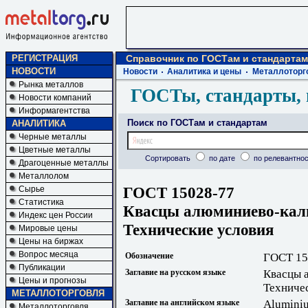
РЕГИСТРАЦИЯ
Справочник по ГОСТам и стандартам
НОВОСТИ
Новости
Аналитика и цены
Металлоторг
Рынка металлов
ГОСТы, стандарты, 
Новости компаний
Информагентства
Поиск по ГОСТам и стандартам
АНАЛИТИКА
Черные металлы
Цветные металлы
Сортировать
по дате
по релевантнос
Драгоценные металлы
Металлолом
ГОСТ 15028-77
Сырье
Статистика
Квасцы алюминиево-кали
Индекс цен России
Технические условия
Мировые цены
Цены на биржах
Вопрос месяца
Обозначение
ГОСТ 15
Публикации
Заглавие на русском языке
Квасцы 
Цены и прогнозы
Техниче
МЕТАЛЛОТОРГОВЛЯ
Заглавие на английском языке
Aluminiu
Металлоторговля