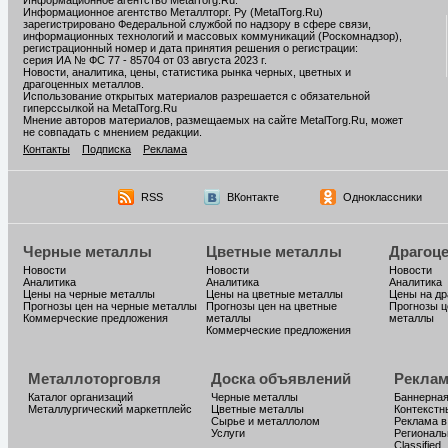
Информационное агентство MetalTorg.Ru
.
Информационное агентство Металлторг. Ру (MetalTorg.Ru)
зарегистрировано Федеральной службой по надзору в сфере связи,
информационных технологий и массовых коммуникаций (Роскомнадзор),
регистрационный номер и дата принятия решения о регистрации:
серия ИА № ФС 77 - 85704 от 03 августа 2023 г.
Новости, аналитика, цены, статистика рынка черных, цветных и
драгоценных металлов.
Использование открытых материалов разрешается с обязательной
гиперссылкой на MetalTorg.Ru
Мнение авторов материалов, размещаемых на сайте MetalTorg.Ru, может
не совпадать с мнением редакции.
Контакты
Подписка
Реклама
RSS
ВКонтакте
Одноклассники
Черные металлы
Цветные металлы
Драгоц
Новости
Новости
Новости
Аналитика
Аналитика
Аналитика
Цены на черные металлы
Цены на цветные металлы
Цены на д
Прогнозы цен на черные металлы
Прогнозы цен на цветные
Прогнозы ц
Коммерческие предложения
металлы
металлы
Коммерческие предложения
Металлоторговля
Доска объявлений
Реклам
Каталог организаций
Черные металлы
Баннерная
Металлургический маркетплейс
Цветные металлы
Контекстн
Сырье и металлолом
Реклама в
Услуги
Региональ
Classified