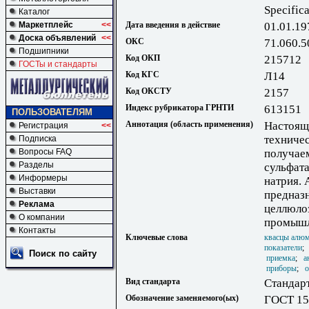
Specifica
Каталог
Маркетплейс
<<
Дата введения в действие
01.01.19
Доска объявлений
<<
ОКС
71.060.5
Подшипники
Код ОКП
215712
ГОСТы и стандарты
Код КГС
Л14
Код ОКСТУ
2157
Индекс рубрикатора ГРНТИ
613151
ПОЛЬЗОВАТЕЛЯМ
Аннотация (область применения)
Настоящ
Регистрация
<<
техниче
Подписка
Вопросы FAQ
получае
Разделы
сульфата
Информеры
натрия.
Выставки
предназн
Реклама
целлюло
О компании
промышл
Контакты
Ключевые слова
квасцы алюм
показатели
Поиск по сайту
приемка
;
а
приборы
;
о
Вид стандарта
Стандар
Обозначение заменяемого(ых)
ГОСТ 15