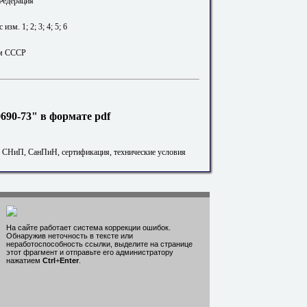
Федерация
 изм. 1; 2; 3; 4; 5; 6
м СССР
90-73" в формате pdf
. СНиП, СанПиН, сертификация, технические условия
На сайте работает система коррекции ошибок.
Обнаружив неточность в тексте или
неработоспособность ссылки, выделите на странице
этот фрагмент и отправьте его администратору
нажатием
Ctrl
+
Enter
.