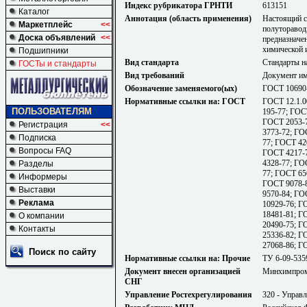
Индекс рубрикатора ГРНТИ
613151
Каталог
Аннотация (область применения)
Настоящий с
Маркетплейс
<<
полуторавод
Доска объявлений
<<
предназначен
химической 
Подшипники
Вид стандарта
Стандарты н
ГОСТы и стандарты
Вид требований
Документ им
Обозначение заменяемого(ых)
ГОСТ 10690
Нормативные ссылки на: ГОСТ
ГОСТ 12.1.0
ПОЛЬЗОВАТЕЛЯМ
195-77; ГОС
ГОСТ 2053-7
Регистрация
<<
3773-72; ГО
Подписка
77; ГОСТ 42
Вопросы FAQ
ГОСТ 4217-7
4328-77; ГО
Разделы
77; ГОСТ 65
Информеры
ГОСТ 9078-8
Выставки
9570-84; ГО
Реклама
10929-76; Г
18481-81; Г
О компании
20490-75; Г
Контакты
25336-82; Г
27068-86; Г
Поиск по сайту
Нормативные ссылки на: Прочие
ТУ 6-09-535
Документ внесен организацией
Минхимпро
СНГ
Управление Ростехрегулирования
320 - Управл