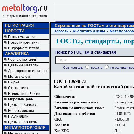
РЕГИСТРАЦИЯ
Справочник по ГОСТам и стандартам
НОВОСТИ
Новости
Аналитика и цены
Металлоторг
Рынка металлов
ГОСТы, стандарты, но
Новости компаний
Информагентства
Поиск по ГОСТам и стандартам
АНАЛИТИКА
Черные металлы
Цветные металлы
Сортировать
по дате
по релевантнос
Драгоценные металлы
Металлолом
ГОСТ 10690-73
Сырье
Калий углекислый технический (пот
Статистика
Индекс цен России
Обозначение
ГОСТ 10690
Мировые цены
Заглавие на русском языке
Калий углек
Цены на биржах
Заглавие на английском языке
Potassium car
Вопрос месяца
Дата введения в действие
01.01.1975
Публикации
ОКС
71.060.50
Цены и прогнозы
Код ОКП
213131
МЕТАЛЛОТОРГОВЛЯ
Код КГС
Л14
Металлоторговля