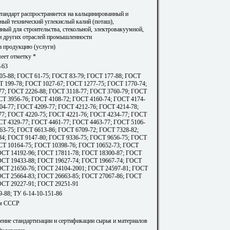
тандарт распространяется на кальцинированный и
ный технический углекислый калий (поташ),
ный для строительства, стекольной, электровакуумной,
и других отраслей промышленности
а продукцию (услуги)
еет отметку *
-63
05-88; ГОСТ 61-75; ГОСТ 83-79; ГОСТ 177-88; ГОСТ
Т 199-78; ГОСТ 1027-67; ГОСТ 1277-75; ГОСТ 1770-74;
7; ГОСТ 2226-88; ГОСТ 3118-77; ГОСТ 3760-79; ГОСТ
СТ 3956-76; ГОСТ 4108-72; ГОСТ 4160-74; ГОСТ 4174-
04-77; ГОСТ 4209-77; ГОСТ 4212-76; ГОСТ 4214-78;
7; ГОСТ 4220-75; ГОСТ 4221-76; ГОСТ 4234-77; ГОСТ
СТ 4329-77; ГОСТ 4461-77; ГОСТ 4463-77; ГОСТ 5106-
63-75; ГОСТ 6613-86; ГОСТ 6709-72; ГОСТ 7328-82;
4; ГОСТ 9147-80; ГОСТ 9336-75; ГОСТ 9656-75; ГОСТ
СТ 10164-75; ГОСТ 10398-76; ГОСТ 10652-73; ГОСТ
ОСТ 14192-96; ГОСТ 17811-78; ГОСТ 18300-87; ГОСТ
ОСТ 19433-88; ГОСТ 19627-74; ГОСТ 19667-74; ГОСТ
ОСТ 21650-76; ГОСТ 24104-2001; ГОСТ 24597-81; ГОСТ
ОСТ 25664-83; ГОСТ 26663-85; ГОСТ 27067-86; ГОСТ
ОСТ 29227-91; ГОСТ 29251-91
9-88; ТУ 6-14-10-151-86
м СССР
ение стандартизации и сертификации сырья и материалов