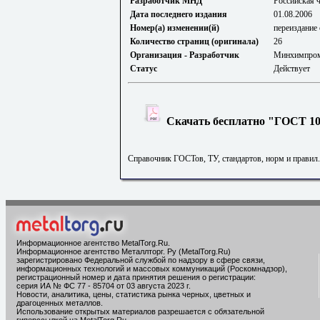
Разработчик МНД
Российская 
Дата последнего издания
01.08.2006
Номер(а) изменении(й)
переиздание с
Количество страниц (оригинала)
26
Организация - Разработчик
Минхимпро
Статус
Действует
Скачать бесплатно "ГОСТ 106
Справочник ГОСТов, ТУ, стандартов, норм и правил
Информационное агентство MetalTorg.Ru
.
Информационное агентство Металлторг. Ру (MetalTorg.Ru)
зарегистрировано Федеральной службой по надзору в сфере связи,
информационных технологий и массовых коммуникаций (Роскомнадзор),
регистрационный номер и дата принятия решения о регистрации:
серия ИА № ФС 77 - 85704 от 03 августа 2023 г.
Новости, аналитика, цены, статистика рынка черных, цветных и
драгоценных металлов.
Использование открытых материалов разрешается с обязательной