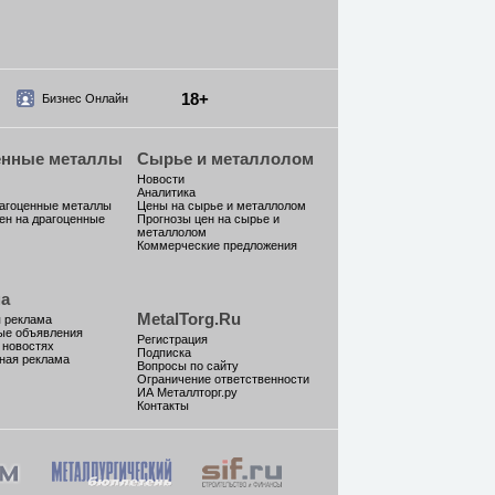
18+
Бизнес Онлайн
енные металлы
Сырье и металлолом
Новости
Аналитика
рагоценные металлы
Цены на сырье и металлолом
ен на драгоценные
Прогнозы цен на сырье и
металлолом
Коммерческие предложения
а
MetalTorg.Ru
 реклама
ые объявления
Регистрация
 новостях
Подписка
ная реклама
Вопросы по сайту
Ограничение ответственности
ИА Металлторг.ру
Контакты