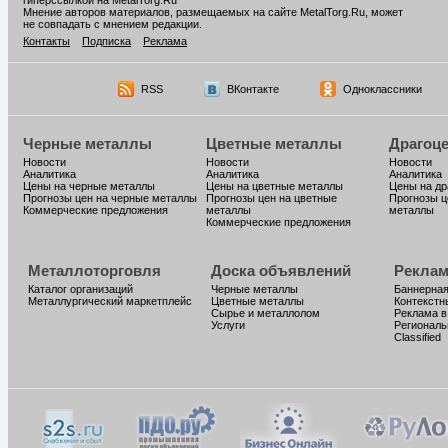
гиперссылкой на MetalTorg.Ru
Мнение авторов материалов, размещаемых на сайте MetalTorg.Ru, может
не совпадать с мнением редакции.
Контакты
Подписка
Реклама
RSS
ВКонтакте
Одноклассники
Черные металлы
Цветные металлы
Драгоц
Новости
Новости
Новости
Аналитика
Аналитика
Аналитика
Цены на черные металлы
Цены на цветные металлы
Цены на д
Прогнозы цен на черные металлы
Прогнозы цен на цветные
Прогнозы ц
Коммерческие предложения
металлы
металлы
Коммерческие предложения
Металлоторговля
Доска объявлений
Реклам
Каталог организаций
Черные металлы
Баннерная
Металлургический маркетплейс
Цветные металлы
Контекстн
Сырье и металлолом
Реклама в
Услуги
Региональ
Classified