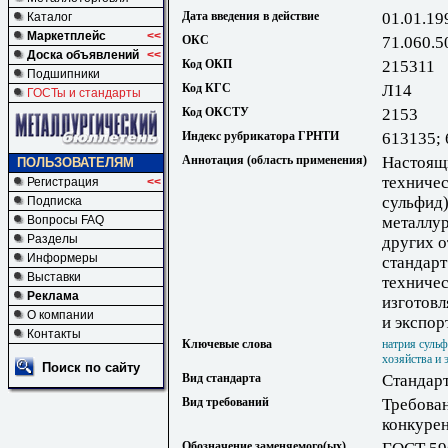
Дата введения в действие
01.01.19
Каталог
Маркетплейс
<<
ОКС
71.060.5
Доска объявлений
<<
Код ОКП
215311
Подшипники
Код КГС
Л14
ГОСТы и стандарты
Код ОКСТУ
2153
Индекс рубрикатора ГРНТИ
613135;
Аннотация (область применения)
Настоящи
ПОЛЬЗОВАТЕЛЯМ
техничес
Регистрация
<<
сульфид)
Подписка
Вопросы FAQ
металлур
Разделы
других 
Информеры
стандарт
Выставки
техниче
Реклама
изготовл
О компании
и экспор
Контакты
Ключевые слова
натрия суль
хозяйства и 
Поиск по сайту
Вид стандарта
Стандарт
Вид требований
Требова
конкуре
Обозначение заменяемого(ых)