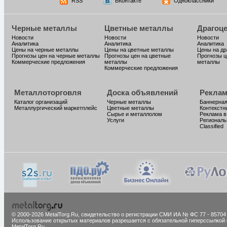
RSS
ВКонтакте
Одноклассники
Черные металлы
Цветные металлы
Драгоц
Новости
Новости
Новости
Аналитика
Аналитика
Аналитика
Цены на черные металлы
Цены на цветные металлы
Цены на д
Прогнозы цен на черные металлы
Прогнозы цен на цветные
Прогнозы ц
Коммерческие предложения
металлы
металлы
Коммерческие предложения
Металлоторговля
Доска объявлений
Реклам
Каталог организаций
Черные металлы
Баннерная
Металлургический маркетплейс
Цветные металлы
Контекстн
Сырье и металлолом
Реклама в
Услуги
Региональ
Classified
© 2000-2026 MetalTorg.Ru,
cвидетельство о регистрации СМИ ИА № ФС 77 - 85704
Использование открытых материалов разрешается с обязательной гиперссылкой 
MetalTorg.Ru