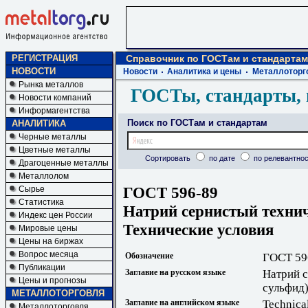
РЕГИСТРАЦИЯ
Справочник по ГОСТам и стандартам
НОВОСТИ
Новости
Аналитика и цены
Металлоторг
Рынка металлов
ГОСТы, стандарты, 
Новости компаний
Информагентства
Поиск по ГОСТам и стандартам
АНАЛИТИКА
Черные металлы
Цветные металлы
Сортировать
по дате
по релевантнос
Драгоценные металлы
Металлолом
ГОСТ 596-89
Сырье
Статистика
Натрий сернистый технич
Индекс цен России
Технические условия
Мировые цены
Цены на биржах
Вопрос месяца
Обозначение
ГОСТ 59
Публикации
Заглавие на русском языке
Натрий с
Цены и прогнозы
сульфид)
МЕТАЛЛОТОРГОВЛЯ
Заглавие на английском языке
Technical
Металлоторговля