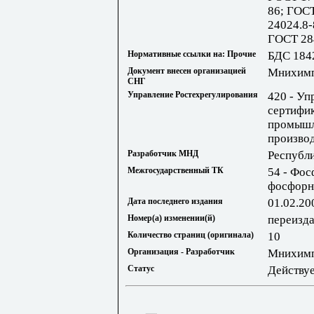
86; ГОСТ
24024.8-
ГОСТ 28
Нормативные ссылки на: Прочие
БДС 184
Документ внесен организацией
Мнихим
СНГ
Управление Ростехрегулирования
420 - Уп
сертифик
промышл
произво
Разработчик МНД
Республи
Межгосударственный ТК
54 - Фос
фосфорн
Дата последнего издания
01.02.20
Номер(а) изменении(й)
переиздан
Количество страниц (оригинала)
10
Организация - Разработчик
Мнихим
Статус
Действу