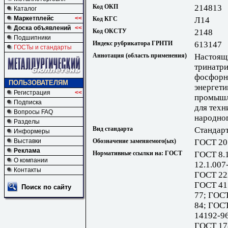
Код ОКП
214813
Каталог
Маркетплейс
<<
Код КГС
Л14
Доска объявлений
<<
Код ОКСТУ
2148
Подшипники
Индекс рубрикатора ГРНТИ
613147
ГОСТы и стандарты
Аннотация (область применения)
Настоящи
тринатр
фосфорн
ПОЛЬЗОВАТЕЛЯМ
энергет
Регистрация
<<
промышл
Подписка
для техн
Вопросы FAQ
народног
Разделы
Вид стандарта
Стандарт
Информеры
Выставки
Обозначение заменяемого(ых)
ГОСТ 20
Реклама
Нормативные ссылки на: ГОСТ
ГОСТ 8.1
О компании
12.1.007
Контакты
ГОСТ 22
ГОСТ 41
Поиск по сайту
77; ГОС
84; ГОС
14192-9
ГОСТ 17