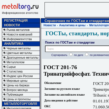
РЕГИСТРАЦИЯ
Справочник по ГОСТам и стандартам
НОВОСТИ
Новости
Аналитика и цены
Металлоторг
Рынка металлов
ГОСТы, стандарты, но
Новости компаний
Информагентства
Поиск по ГОСТам и стандартам
АНАЛИТИКА
Черные металлы
Цветные металлы
Сортировать
по дате
по релевантнос
Драгоценные металлы
Металлолом
ГОСТ 201-76
Сырье
Статистика
Тринатрийфосфат. Технич
Индекс цен России
Мировые цены
Обозначение
ГОСТ 20
Цены на биржах
Заглавие на русском языке
Тринатри
Вопрос месяца
Публикации
Заглавие на английском языке
Tribasic 
Цены и прогнозы
Дата введения в действие
01.01.19
МЕТАЛЛОТОРГОВЛЯ
ОКС
71.060.5
Металлоторговля