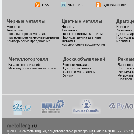
RSS
ВКонтакте
Одноклассники
Черные металлы
Цветные металлы
Драгоц
Новости
Новости
Новости
Аналитика
Аналитика
Аналитика
Цены на черные металлы
Цены на цветные металлы
Цены на д
Прогнозы цен на черные металлы
Прогнозы цен на цветные
Прогнозы ц
Коммерческие предложения
металлы
металлы
Коммерческие предложения
Металлоторговля
Доска объявлений
Реклам
Каталог организаций
Черные металлы
Баннерная
Металлургический маркетплейс
Цветные металлы
Контекстн
Сырье и металлолом
Реклама в
Услуги
Региональ
Classified
© 2000-2026 MetalTorg.Ru,
cвидетельство о регистрации СМИ ИА № ФС 77 - 85704