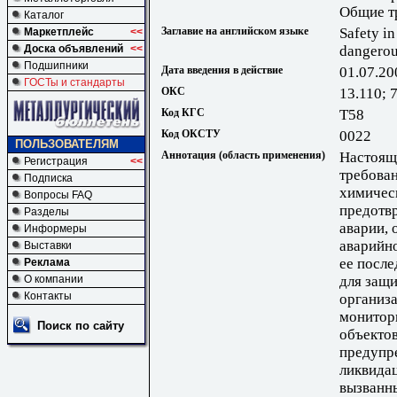
Общие т
Каталог
Заглавие на английском языке
Safety i
Маркетплейс
<<
Доска объявлений
<<
dangerou
Подшипники
Дата введения в действие
01.07.20
ГОСТы и стандарты
ОКС
13.110; 
Код КГС
Т58
Код ОКСТУ
0022
ПОЛЬЗОВАТЕЛЯМ
Аннотация (область применения)
Настоящ
Регистрация
<<
требова
Подписка
химическ
Вопросы FAQ
предотв
Разделы
аварии, 
Информеры
аварийно
Выставки
ее после
Реклама
О компании
для защи
Контакты
организ
монитор
Поиск по сайту
объектов
предупр
ликвида
вызванн