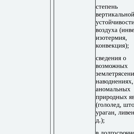
степень
вертикально
устойчивост
воздуха (инв
изотермия,
конвекция);
сведения о
возможных
землетрясени
наводнениях,
аномальных
природных я
(гололед, шт
ураган, ливен
д.);
в долгосрочн