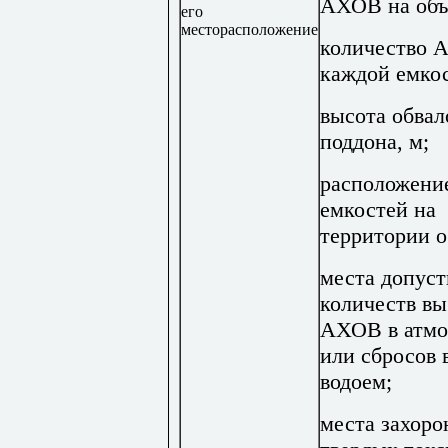
АХОВ на объе
его
месторасположение
количество 
каждой емкос
высота обвал
поддона, м;
расположени
емкостей на
территории о
места допус
количеств вы
АХОВ в атмо
или сбросов 
водоем;
места захоро