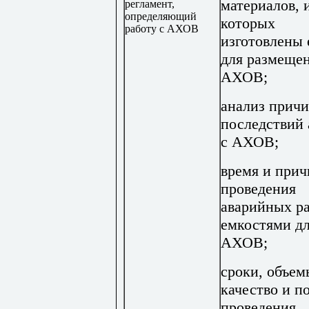
материалов, 
регламент,
определяющий
которых
работу с АХОВ
изготовлены
для размеще
АХОВ;
анализ причи
последствий 
с АХОВ;
время и при
проведения
аварийных ра
емкостями д
АХОВ;
сроки, объем
качество и п
проведения