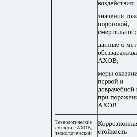
воздействия;
значения ток
пороговой,
смертельной;
данные о мет
обеззаражив
АХОВ;
меры оказан
первой и
доврачебной
при поражен
АХОВ
Технологические
Коррозионна
емкости с АХОВ,
стойкость
технологический