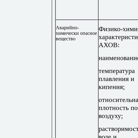
Аварийно-
Физико-хими
химически опасное
характерист
вещество
АХОВ:
наименовани
температура
плавления и
кипения;
относительн
плотность по
воздуху;
растворимост
воде и