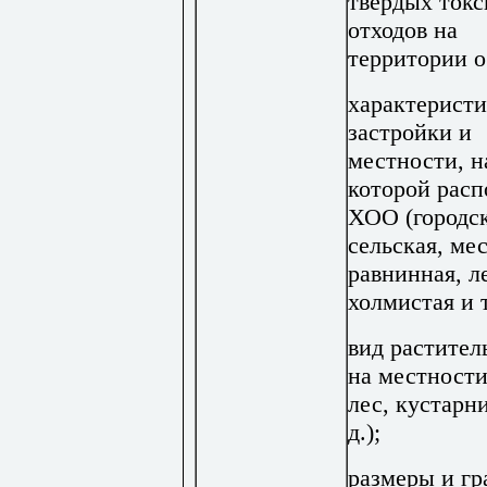
твердых ток
отходов на
территории о
характеристи
застройки и
местности, н
которой рас
ХОО (городск
сельская, ме
равнинная, л
холмистая и т.
вид растител
на местности
лес, кустарни
д.);
размеры и г