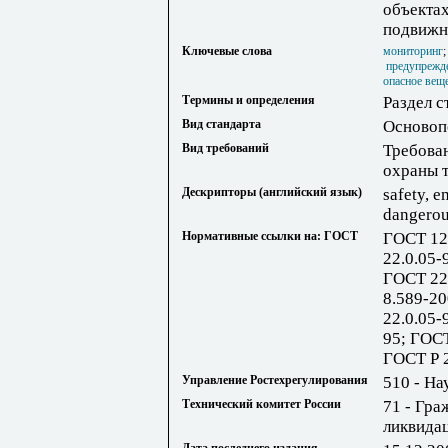
объектах
подвижн
Ключевые слова
мониторинг
предупрежде
опасное вещ
Термины и определения
Раздел с
Вид стандарта
Основоп
Вид требований
Требова
охраны 
Дескрипторы (английский язык)
safety, 
dangerous
Нормативные ссылки на: ГОСТ
ГОСТ 12.
22.0.05-
ГОСТ 22.
8.589-20
22.0.05-
95; ГОСТ
ГОСТ Р 2
Управление Ростехрегулирования
510 - На
Технический комитет России
71 - Гра
ликвида