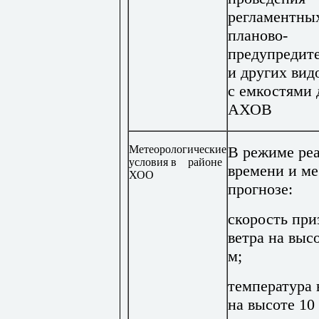
регламентны
планово-
предупредит
и других вид
с емкостями 
АХОВ
Метеорологические
В режиме ре
условия в районе
времени и м
ХОО
прогнозе:
скорость при
ветра на выс
м;
температура 
на высоте 10