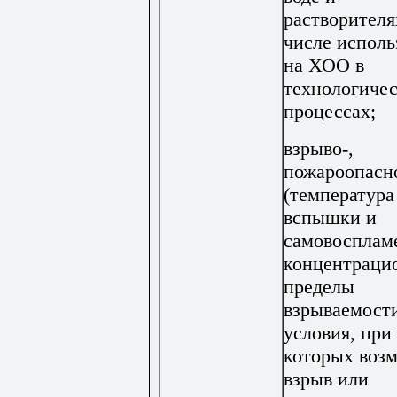
растворителя
числе испол
на ХОО в
технологиче
процессах;
взрыво-,
пожароопасн
(температура
вспышки и
самовосплам
концентраци
пределы
взрываемост
условия, при
которых воз
взрыв или