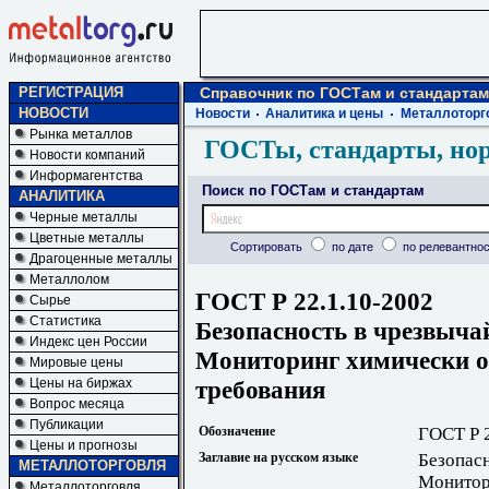
РЕГИСТРАЦИЯ
Справочник по ГОСТам и стандартам
НОВОСТИ
Новости
Аналитика и цены
Металлоторг
Рынка металлов
ГОСТы, стандарты, но
Новости компаний
Информагентства
Поиск по ГОСТам и стандартам
АНАЛИТИКА
Черные металлы
Цветные металлы
Сортировать
по дате
по релевантнос
Драгоценные металлы
Металлолом
ГОСТ Р 22.1.10-2002
Сырье
Статистика
Безопасность в чрезвыча
Индекс цен России
Мониторинг химически о
Мировые цены
требования
Цены на биржах
Вопрос месяца
Публикации
Обозначение
ГОСТ Р 
Цены и прогнозы
Заглавие на русском языке
Безопасн
МЕТАЛЛОТОРГОВЛЯ
Монитор
Металлоторговля