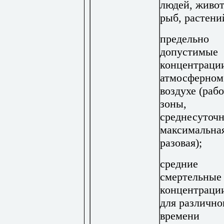
людей, живо
рыб, растени
предельно
допустимые
концентраци
атмосферном
воздухе (раб
зоны,
среднесуточн
максимальна
разовая);
средние
смертельные
концентрац
для различно
времени